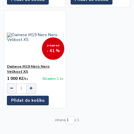
2 540 Kč
- 61 %
Dainese M19 Nero Nero
Velikost XS
1 000 Kč
/
ks
Skladem 1 ks
Přidat do košíku
strana
z 1