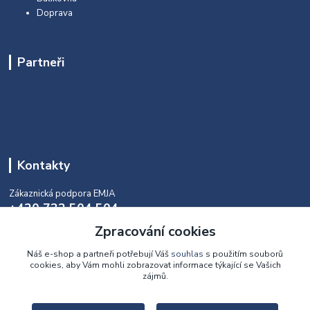
Doprava
Partneři
Kontakty
Zákaznická podpora EMJA
+420 732 504 504
(během naší aktuální otevírací doby)
Zpracování cookies
info@emja.cz
Náš e-shop a partneři potřebují Váš
souhlas
s použitím souborů
cookies, aby Vám mohli zobrazovat informace týkající se Vašich
zájmů.