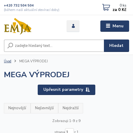
0
ks
+420 732 504 504
za
0 Kč
(během naší aktuální otevírací doby)
Menu
Hledat
Úvod
MEGA VÝPRODEJ
MEGA VÝPRODEJ
Upřesnit parametry
Nejnovější
Nejlevnější
Nejdražší
Zobrazuji 1-9 z 9
strana
z 1