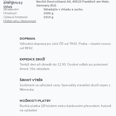
Výrobce:
Nestlé Deutschland AG, 60523 Frankfurt am Main,
Germany (EU)
Skladování:
Skladujte v chladu a suchu.
Hmotnost:
1000 g
Celková hmotnost:
1010 g
Hlídat cenu / dostupnost
DOPRAVA
Výhodná doprava po celé ČR od 79 Kč. Praha – vlastní rozvoz
od 99 Kč.
EXPEDICE ZBOŽÍ
Tentýž den při úhradě do 12:30. Osobní odběr po potvrzení
ihned. Vše skladem.
ŠIROKÝ VÝBĚR
Sortiment za výhodné ceny. Speciality a kvalitní zboží nejen z
Německa.
MOŽNOSTI PLATBY
Rychlá platba QR kódem nebo bankovním převodem, hotově
na vyžádání.