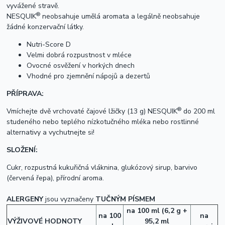
vyvážené stravě.
®
NESQUIK
neobsahuje umělá aromata a legálně neobsahuje
žádné konzervační látky.
Nutri-Score D
Velmi dobrá rozpustnost v mléce
Ovocné osvěžení v horkých dnech
Vhodné pro zjemnění nápojů a dezertů
PŘÍPRAVA:
®
Vmíchejte dvě vrchovaté čajové lžičky (13 g) NESQUIK
do 200 ml
studeného nebo teplého nízkotučného mléka nebo rostlinné
alternativy a vychutnejte si!
SLOŽENÍ:
Cukr, rozpustná kukuřičná vláknina, glukózový sirup, barvivo
(červená řepa), přírodní aroma.
ALERGENY
jsou vyznačeny
TUČNÝM PÍSMEM
na 100 ml
(6,2 g +
na 100
na
VÝŽIVOVÉ HODNOTY
95,2 ml