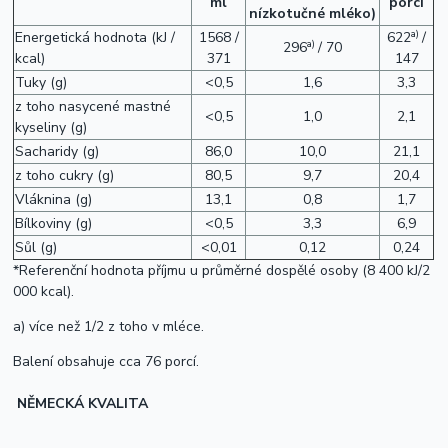
ml
porci
nízkotučné mléko)
a)
Energetická hodnota (kJ /
1568 /
622
/
a)
296
/ 70
kcal)
371
147
Tuky (g)
<0,5
1,6
3,3
z toho nasycené mastné
<0,5
1,0
2,1
kyseliny (g)
Sacharidy (g)
86,0
10,0
21,1
z toho cukry (g)
80,5
9,7
20,4
Vláknina (g)
13,1
0,8
1,7
Bílkoviny (g)
<0,5
3,3
6,9
Sůl (g)
<0,01
0,12
0,24
*Referenční hodnota příjmu u průměrné dospělé osoby (8 400 kJ/2
000 kcal).
a) více než 1/2 z toho v mléce.
Balení obsahuje cca 76 porcí.
NĚMECKÁ KVALITA