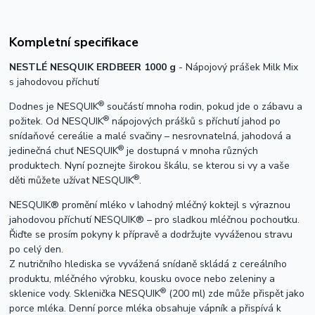
Kompletní specifikace
NESTLÉ NESQUIK ERDBEER 1000 g
- Nápojový prášek Milk Mix
s jahodovou příchutí
®
Dodnes je NESQUIK
součástí mnoha rodin, pokud jde o zábavu a
®
požitek. Od NESQUIK
nápojových prášků s příchutí jahod po
snídaňové cereálie a malé svačiny – nesrovnatelná, jahodová a
®
jedinečná chuť NESQUIK
je dostupná v mnoha různých
produktech. Nyní poznejte širokou škálu, se kterou si vy a vaše
®
děti můžete užívat NESQUIK
.
NESQUIK® promění mléko v lahodný mléčný koktejl s výraznou
jahodovou příchutí NESQUIK® – pro sladkou mléčnou pochoutku.
Řiďte se prosím pokyny k přípravě a dodržujte vyváženou stravu
po celý den.
Z nutričního hlediska se vyvážená snídaně skládá z cereálního
produktu, mléčného výrobku, kousku ovoce nebo zeleniny a
®
sklenice vody. Sklenička NESQUIK
(200 ml) zde může přispět jako
porce mléka. Denní porce mléka obsahuje vápník a přispívá k