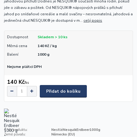
jahodovou příchutí Dodnes je NESQUIK® součástí mnoha rodin, pokud
jde o zábavu a požitek. Od NESQUIK® nápojových prášků s příchutí
jahod po snídaňové cereálie a malé svačiny – nesrovnatelná, jahodová a
jedinečná chuť NESQUIK® je dostupná v m...
celý popis
Dostupnost
Skladem > 10 ks
Měrná cena
140 Kč / kg
Balení
1000 g
Nejsme plátci DPH
140 Kč
/
ks
Přidat do košíku
Číslo produktu:
NestléNesquikErdbeer1000g
Země původu:
Německo (EU)