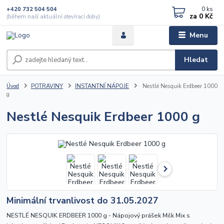
0
ks
+420 732 504 504
za
0 Kč
(během naší aktuální otevírací doby)
Menu
Hledat
Úvod
POTRAVINY
INSTANTNÍ NÁPOJE
Nestlé Nesquik Erdbeer 1000
g
Nestlé Nesquik Erdbeer 1000 g
Minimální trvanlivost do 31.05.2027
NESTLÉ NESQUIK ERDBEER 1000 g - Nápojový prášek Milk Mix s