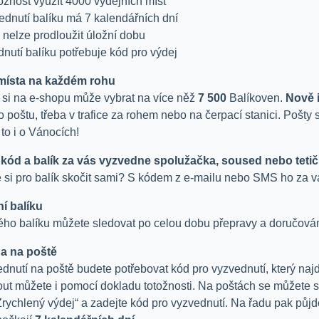
žnost využít 4000 výdejních míst
ednutí balíku má 7 kalendářních dní
u nelze prodloužit úložní dobu
dnutí balíku potřebuje kód pro výdej
místa na každém rohu
 si na e-shopu může vybrat na více něž
7 500
Balíkoven.
Nově 
o poštu, třeba v trafice za rohem nebo na čerpací stanici. Poš
 to i o Vánocích!
 kód a balík za vás vyzvedne spolužačka, soused nebo tetič
e si pro balík skočit sami? S kódem z e-mailu nebo SMS ho za 
í balíku
ého balíku můžete sledovat po celou dobu přepravy a doručován
a na poště
dnutí na poště budete potřebovat kód pro vyzvednutí, který naj
ut můžete i pomocí dokladu totožnosti. Na poštách se můžete 
„Zrychlený výdej“ a zadejte kód pro vyzvednutí. Na řadu pak půjd