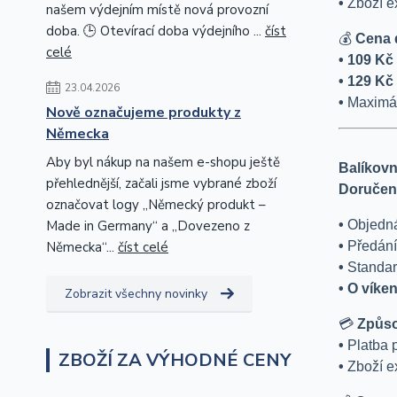
•
Zboží e
našem výdejním místě nová provozní
doba. 🕒 Otevírací doba výdejního ...
číst
💰
Cena 
celé
• 109 Kč
• 129 Kč
23.04.2026
•
Maximál
Nově označujeme produkty z
Německa
Aby byl nákup na našem e-shopu ještě
Balíkovn
přehlednější, začali jsme vybrané zboží
Doručení
označovat logy „Německý produkt –
Made in Germany“ a „Dovezeno z
•
Objedn
Německa“...
číst celé
•
Předání
•
Standar
• O víke
Zobrazit všechny novinky
💳
Způso
•
P
latba
ZBOŽÍ ZA VÝHODNÉ CENY
•
Zboží e