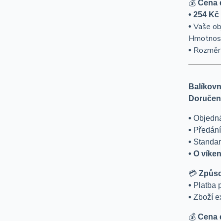
💰
Cena 
• 254
Kč
Vaše o
•
Hmotnos
Rozměr 
•
Balíkovn
Doručení
•
Objedn
•
Předání
•
Standar
• O víke
💳
Způso
•
P
latba
•
Zboží e
💰
Cena 