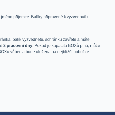
 jméno příjemce. Balíky připravené k vyzvednutí u
hránka, balík vyzvednete, schránku zavřete a máte
ně
2 pracovní dny
. Pokud je kapacita BOXů plná, může
o BOXu vůbec a bude uložena na nejbližší pobočce