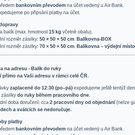
 předem
bankovním převodem
na účet vedený u Air Bank.
xpedujeme po připsání platby na účet.
dopravy
a balík (max. hmotnost
15 kg
včetně obalu).
ní rozměr zásilky:
50 × 50 × 50 cm
.
Balíkovna-BOX
ní rozměr zásilky:
70 × 50 × 50 cm
.
Balíkovna – výdejní místo
a na adresu - Balík do ruky
 přímo na Vaši adresu v rámci celé ČR.
ávky
zaplacené do 12:30
(po–pá
)
expedujeme ještě tentýž den
 zásilky
do ruky během pracovního dne
.
dní doba doručení: cca
2 pracovní dny od objednání
(nelze ga
ndech a svátcích se nedoručuje.
by platby
 předem
bankovním převodem
na účet vedený u Air Bank.