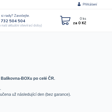
Přihlášení
 si rady? Zavolejte.
0
ks
 732 504 504
za
0 Kč
naší aktuální otevírací doby)
 Balíkovna-BOXu po celé ČR.
.
oručena už následující den (bez garance).