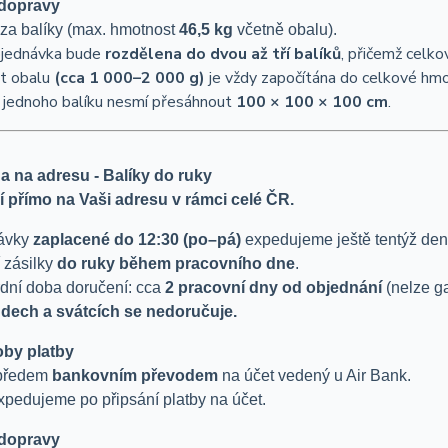
dopravy
za balíky (max. hmotnost
46,5 kg
včetně obalu).
bjednávka bude
rozdělena do dvou až tří balíků
, přičemž celk
t obalu
(cca 1 000–2 000 g)
je vždy započítána do celkové hmo
jednoho balíku nesmí přesáhnout
100 × 100 × 100 cm
.
a na adresu - Balíky do ruky
 přímo na Vaši adresu v rámci celé ČR.
ávky
zaplacené do 12:30 (po–pá)
expedujeme ještě tentýž den
 zásilky
do ruky během pracovního dne
.
dní doba doručení: cca
2 pracovní dny od objednání
(nelze ga
ndech a svátcích se nedoručuje.
by platby
 předem
bankovním převodem
na účet vedený u Air Bank.
xpedujeme po připsání platby na účet.
dopravy