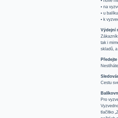
• nově mo
• na vyzv
• u balík
• k vyzve
Výdejní 
Zákazník
tak i mim
skladů, a
Předejte
Nestíhát
Sledován
Cestu sv
Balíkovn
Pro vyzve
Vyzvedno
tlačítko 