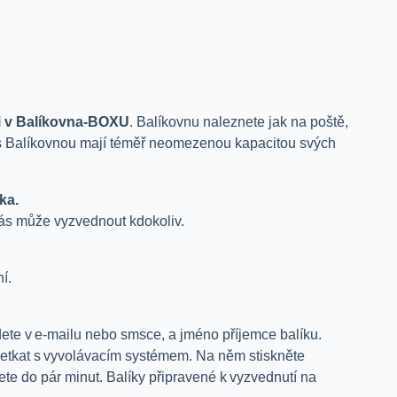
i v Balíkovna-BOXU
. Balíkovnu naleznete jak na poště,
ty s Balíkovnou mají téměř neomezenou kapacitou svých
ka.
vás může vyzvednout kdokoliv.
í.
dete v e-mailu nebo smsce, a jméno příjemce balíku.
setkat s vyvolávacím systémem. Na něm stiskněte
ete do pár minut. Balíky připravené k vyzvednutí na