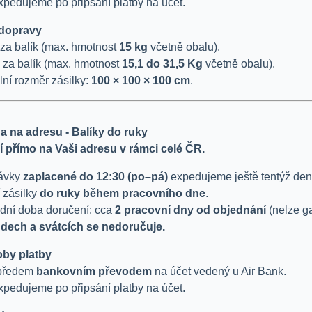
xpedujeme po připsání platby na účet.
dopravy
za balík (max. hmotnost
15 kg
včetně obalu).
za balík (max. hmotnost
15,1 do 31,5 Kg
včetně obalu).
ní rozměr zásilky:
100 × 100 × 100 cm
.
a na adresu - Balíky do ruky
 přímo na Vaši adresu v rámci celé ČR.
ávky
zaplacené do 12:30 (po–pá)
expedujeme ještě tentýž den
 zásilky
do ruky během pracovního dne
.
dní doba doručení: cca
2 pracovní dny od objednání
(nelze ga
ndech a svátcích se nedoručuje.
by platby
 předem
bankovním převodem
na účet vedený u Air Bank.
xpedujeme po připsání platby na účet.