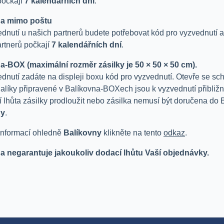
počkají
7 kalendářních dní
.
na mimo poštu
dnutí u našich partnerů budete potřebovat kód pro vyzvednutí a
artnerů počkají
7 kalendářních dní
.
a-BOX (maximální rozměr zásilky je 50 × 50 × 50 cm).
dnutí zadáte na displeji boxu kód pro vyzvednutí. Otevře se sc
alíky připravené v Balíkovna-BOXech jsou k vyzvednutí přibliž
í lhůta zásilky prodloužit nebo zásilka nemusí být doručena d
ny
.
 informací ohledně
Balíkovny
klikněte na tento
odkaz
.
a negarantuje jakoukoliv dodací lhůtu Vaší objednávky.