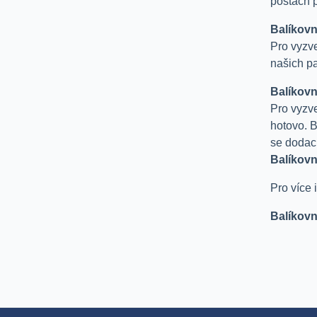
poštách 
Balíkov
Pro vyzve
našich p
Balíkovn
Pro vyzve
hotovo. B
se dodac
Balíkov
Pro více
Balíkovn