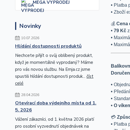
MEGA VÝPRODEJ
•
Platba
•
Zboží e
💰
Cena 
Novinky
• 79 Kč
z
•
Maximál
10.07.2026
•
Maximál
Hlídání dostupnosti produktů
Nechcete přijít o svůj oblíbený produkt,
když je momentálně vyprodaný? Máme
Balíkovn
pro vás novou službu. Na Emja.cz jsme
Doručení
spustili hlídání dostupnosti produk...
číst
celé
•
Objedn
•
Předání
28.04.2026
•
Standar
Otevírací doba výdejního místa od 1.
• O víke
5. 2026
💳
Způso
Vážení zákazníci, od 1. května 2026 platí
•
Platba
pro osobní vyzvednutí objednávek na