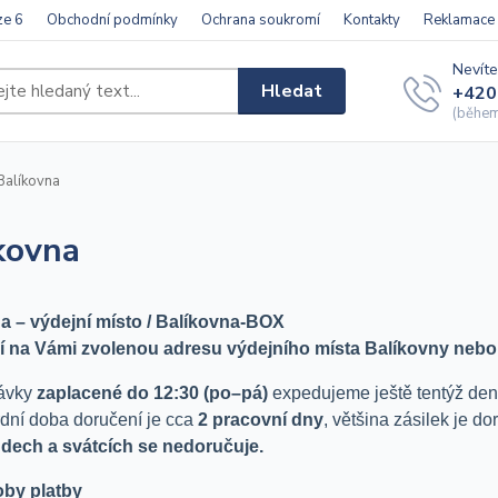
ze 6
Obchodní podmínky
Ochrana soukromí
Kontakty
Reklamace
Nevíte
Hledat
+420
(během 
alíkovna
kovna
a – výdejní místo / Balíkovna-BOX
 na Vámi zvolenou adresu výdejního místa Balíkovny nebo
ávky
zaplacené do 12:30
(po–pá
)
expedujeme ještě tentýž den
dní doba doručení je cca
2 pracovní dny
, většina zásilek je d
ndech a svátcích se nedoručuje.
by platby