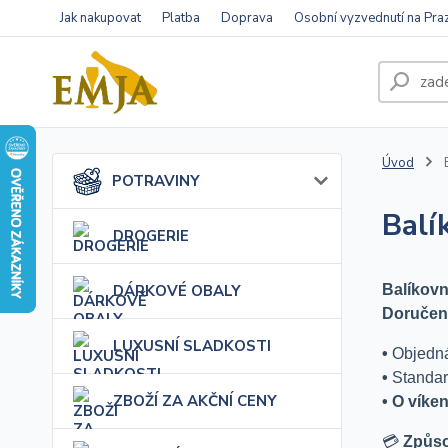
Jak nakupovat
Platba
Doprava
Osobní vyzvednutí na Pra
Úvod
B
POTRAVINY
Balí
DROGERIE
DÁRKOVÉ OBALY
Balíkovn
Doručení
LUXUSNÍ SLADKOSTI
•
Objedn
•
Standar
ZBOŽÍ ZA AKČNÍ CENY
• O víke
💳
Způso