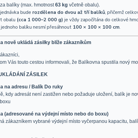
za balíky (max. hmotnost
63 kg
včetně obalu).
bjednávka bude
rozdělena do dvou až tří balíků
, přičemž celk
t obalu
(cca 1 000–2 000 g)
je vždy započítána do celkové hmo
jednoho balíku nesmí přesáhnout
100 × 100 × 100 cm
.
a nově ukládá zásilky blíže zákazníkům
ákazníci,
om Vás touto cestou informovali, že Balíkovna spustila nový mo
UKLÁDÁNÍ ZÁSILEK
a na adresu / Balík Do ruky
dě, kdy adresát není zastižen nebo požaduje uložení, balík je n
 boxu
a (adresované na výdejní místo nebo do boxu)
á zákazníkem vybrané výdejní místo vyčerpanou kapacitu, balík