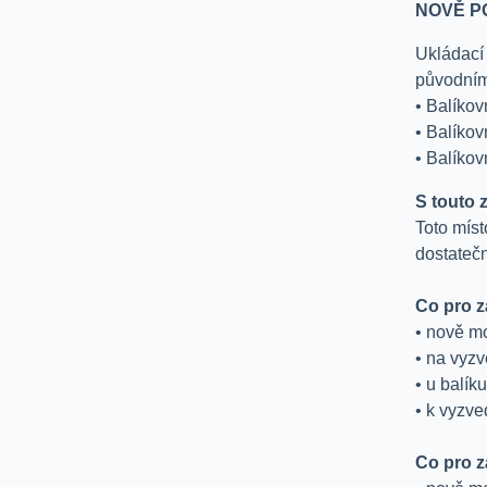
NOVĚ P
Ukládací 
původním
• Balíko
• Balíkov
• Balíkov
S touto 
Toto míst
dostateč
Co pro z
• nově mo
• na vyzv
• u balík
• k vyzve
Co pro z