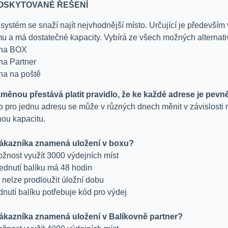
OSKYTOVANÉ ŘEŠENÍ
systém se snaží najít nejvhodnější místo. Určující je především 
u a má dostatečné kapacity. Vybírá ze všech možných alternati
vna BOX
na Partner
na na poště
změnou přestává platit pravidlo, že ke každé adrese je pevn
o pro jednu adresu se může v různých dnech měnit v závislosti 
nou kapacitu.
ákazníka znamená uložení v boxu?
žnost využít 3000 výdejních míst
ednutí balíku má 48 hodin
u nelze prodloužit úložní dobu
dnutí balíku potřebuje kód pro výdej
ákazníka znamená uložení v Balíkovně partner?