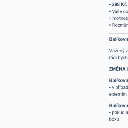
• 298
Kč
Vaše o
•
Hmotnos
Rozměr 
•
Balíkovn
Vážený z
rádi bych
ZMĚNA 
Balíkovn
• v přípa
externím
Balíkovn
• pokud m
boxu