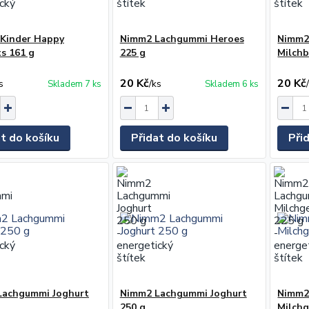
 Kinder Happy
Nimm2 Lachgummi Heroes
Nimm2
s 161 g
225 g
Milchb
20 Kč
20 Kč
s
/
ks
Skladem 7 ks
Skladem 6 ks
at do košíku
Přidat do košíku
Při
Lachgummi Joghurt
Nimm2 Lachgummi Joghurt
Nimm2
250 g
Milchg