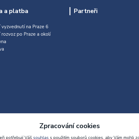
 a platba
Partneři
 vyzvednutí na Praze 6
í rozvoz po Praze a okolí
vna
va
Zpracování cookies
eři potřebují Váš
souhlas
s použitím souborů cookies, aby Vám mohli z