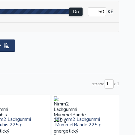
Do
Kč
y
strana
z 1