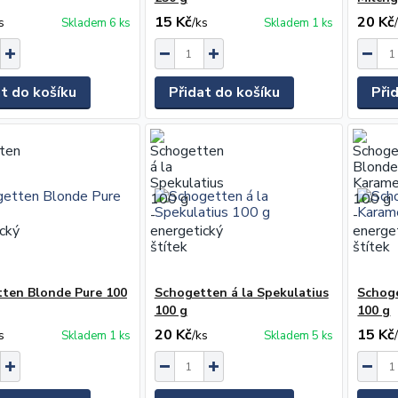
15 Kč
20 Kč
s
/
ks
Skladem 6 ks
Skladem 1 ks
at do košíku
Přidat do košíku
Při
ten Blonde Pure 100
Schogetten á la Spekulatius
Schog
100 g
100 g
20 Kč
15 Kč
s
/
ks
Skladem 1 ks
Skladem 5 ks