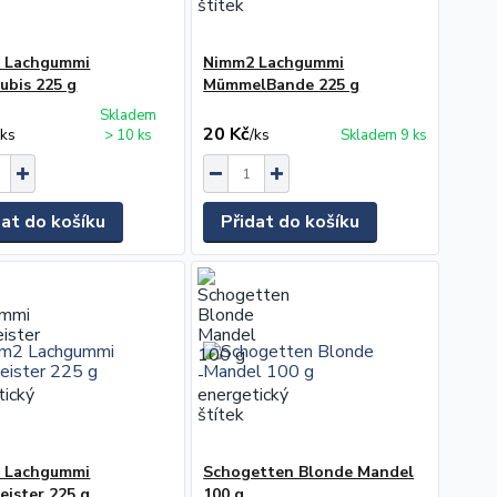
 Lachgummi
Nimm2 Lachgummi
ubis 225 g
MümmelBande 225 g
Skladem
20 Kč
/
ks
/
ks
> 10 ks
Skladem 9 ks
dat do košíku
Přidat do košíku
 Lachgummi
Schogetten Blonde Mandel
eister 225 g
100 g