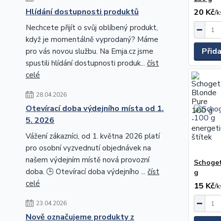
Hlídání dostupnosti produktů
20 Kč
/
k
Nechcete přijít o svůj oblíbený produkt,
když je momentálně vyprodaný? Máme
Přid
pro vás novou službu. Na Emja.cz jsme
spustili hlídání dostupnosti produk...
číst
celé
28.04.2026
Otevírací doba výdejního místa od 1.
5. 2026
Vážení zákazníci, od 1. května 2026 platí
pro osobní vyzvednutí objednávek na
našem výdejním místě nová provozní
Schoget
doba. 🕒 Otevírací doba výdejního ...
číst
g
celé
15 Kč
/
k
23.04.2026
Nově označujeme produkty z