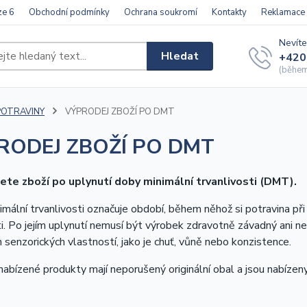
ze 6
Obchodní podmínky
Ochrana soukromí
Kontakty
Reklamace
Nevíte
Hledat
+420
(během 
POTRAVINY
VÝPRODEJ ZBOŽÍ PO DMT
RODEJ ZBOŽÍ PO DMT
ete zboží po uplynutí doby minimální trvanlivosti (DMT).
mální trvanlivosti označuje období, během něhož si potravina p
i. Po jejím uplynutí nemusí být výrobek zdravotně závadný ani 
 senzorických vlastností, jako je chuť, vůně nebo konzistence.
abízené produkty mají neporušený originální obal a jsou nabízen