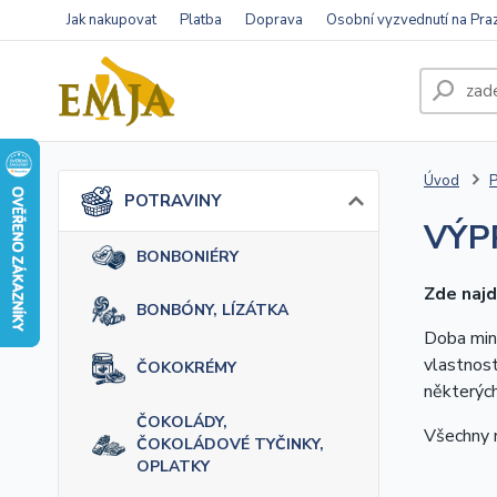
Jak nakupovat
Platba
Doprava
Osobní vyzvednutí na Pra
Úvod
POTRAVINY
VÝP
BONBONIÉRY
Zde najd
BONBÓNY, LÍZÁTKA
Doba mini
vlastnost
ČOKOKRÉMY
některých
ČOKOLÁDY,
Všechny n
ČOKOLÁDOVÉ TYČINKY,
OPLATKY