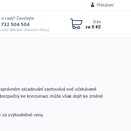
Přihlášení
 si rady? Zavolejte.
0
ks
 732 504 504
za
0 Kč
naší aktuální otevírací doby)
ři správném skladování zachovává své očekávané
nebezpečný ke konzumaci, může však dojít ke změně
y za zvýhodněné ceny.