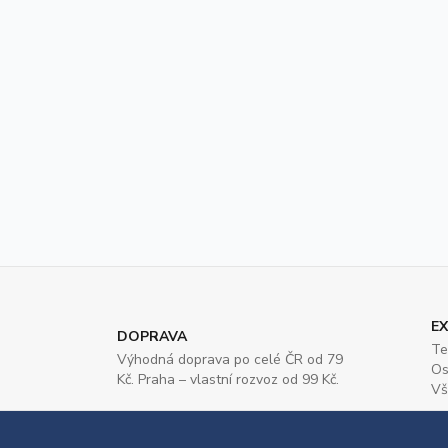
EX
DOPRAVA
Te
Výhodná doprava po celé ČR od 79
Os
Kč. Praha – vlastní rozvoz od 99 Kč.
Vš