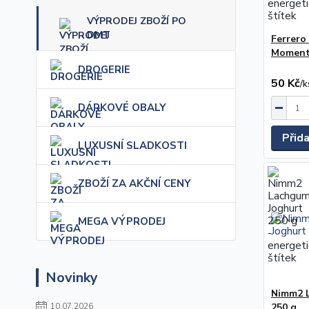
VÝPRODEJ ZBOŽÍ PO
DMT
Ferrero
Moment
DROGERIE
50 Kč
/
k
DÁRKOVÉ OBALY
Přid
LUXUSNÍ SLADKOSTI
ZBOŽÍ ZA AKČNÍ CENY
MEGA VÝPRODEJ
Novinky
Nimm2 
250 g
10.07.2026