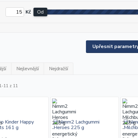
Kč
Od
Upřesnit parametr
jší
Nejlevnější
Nejdražší
1-11 z 11