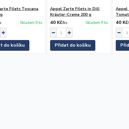
arte Filets Toscana
Appel Zarte Filets in Dill
Appel 
 g
Kräuter-Creme 200 g
Tomat
40 Kč
40 Kč
s
/
ks
Skladem 8 ks
Skladem 8 ks
at do košíku
Přidat do košíku
Při