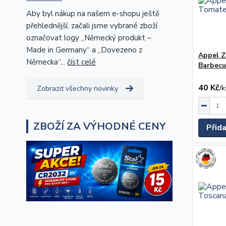
Aby byl nákup na našem e-shopu ještě
přehlednější, začali jsme vybrané zboží
označovat logy „Německý produkt –
Made in Germany“ a „Dovezeno z
Appel Z
Německa“...
číst celé
Barbecu
40 Kč
/
k
Zobrazit všechny novinky
ZBOŽÍ ZA VÝHODNÉ CENY
Přid