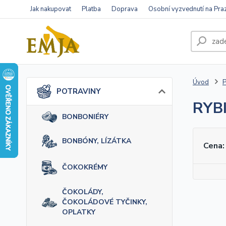
Jak nakupovat
Platba
Doprava
Osobní vyzvednutí na Pra
Úvod
POTRAVINY
RYB
BONBONIÉRY
BONBÓNY, LÍZÁTKA
Cena:
ČOKOKRÉMY
ČOKOLÁDY,
ČOKOLÁDOVÉ TYČINKY,
OPLATKY