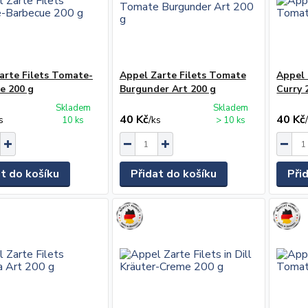
arte Filets Tomate-
Appel Zarte Filets Tomate
Appel 
e 200 g
Burgunder Art 200 g
Curry 
Skladem
Skladem
40 Kč
40 Kč
s
/
ks
10 ks
> 10 ks
at do košíku
Přidat do košíku
Při