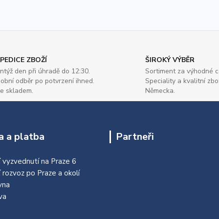
PEDICE ZBOŽÍ
ŠIROKÝ VÝBĚR
ntýž den při úhradě do 12:30.
Sortiment za výhodné c
obní odběr po potvrzení ihned.
Speciality a kvalitní zbo
e skladem.
Německa.
 a platba
Partneři
 vyzvednutí na Praze 6
í rozvoz po Praze a okolí
vna
va