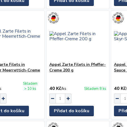
at do košíku
Přidat do košíku
Při
rte Filets in
Appel Zarte Filets in Pfeffer-
Appel 
r Meerrettich-Creme
Creme 200 g
Sauce 
Skladem
40 Kč
40 Kč
s
/
ks
> 10 ks
Skladem 8 ks
at do košíku
Přidat do košíku
Při