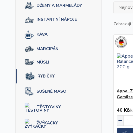
DŽEMY A MARMELÁDY
Nejnově
INSTANTNÍ NÁPOJE
Zobrazuji 
KÁVA
MARCIPÁN
MÜSLI
RYBIČKY
Appel Z
SUŠENÉ MASO
Gemüse-
TĚSTOVINY
40 Kč
/
k
ŽVÝKAČKY