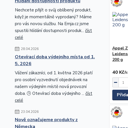
Hlídání dostupnosti produktů
Nechcete přijít o svůj oblíbený produkt,
když je momentálně vyprodaný? Máme
pro vás novou službu. Na Emja.cz jsme
spustili hlídání dostupnosti produk...
číst
celé
Appel Z
28.04.2026
Leidens
Otevírací doba výdejního místa od 1.
200 g
5. 2026
40 Kč
/
k
Vážení zákazníci, od 1. května 2026 platí
pro osobní vyzvednutí objednávek na
našem výdejním místě nová provozní
doba. 🕒 Otevírací doba výdejního ...
číst
Přid
celé
23.04.2026
Nově označujeme produkty z
Německa