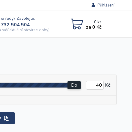
Přihlášení
 si rady? Zavolejte.
0
ks
 732 504 504
za
0 Kč
naší aktuální otevírací doby)
Do
Kč
y