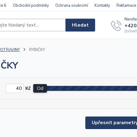
ze 6
Obchodní podmínky
Ochrana soukromí
Kontakty
Reklamace
Nevíte
Hledat
+420
(během 
POTRAVINY
RYBIČKY
IČKY
Kč
Od
Upřesnit parametr