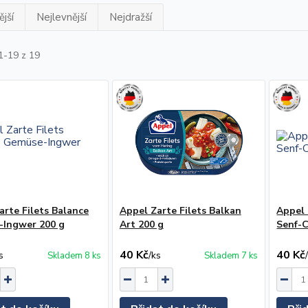
jší
Nejlevnější
Nejdražší
1-19 z 19
arte Filets Balance
Appel Zarte Filets Balkan
Appel 
Ingwer 200 g
Art 200 g
Senf-
40 Kč
40 Kč
s
/
ks
Skladem 8 ks
Skladem 7 ks