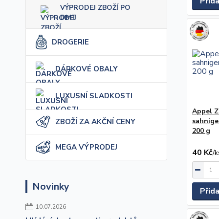
Přid
VÝPRODEJ ZBOŽÍ PO
DMT
DROGERIE
DÁRKOVÉ OBALY
LUXUSNÍ SLADKOSTI
Appel Za
sahnige
ZBOŽÍ ZA AKČNÍ CENY
200 g
MEGA VÝPRODEJ
40 Kč
/
k
Novinky
Přid
10.07.2026