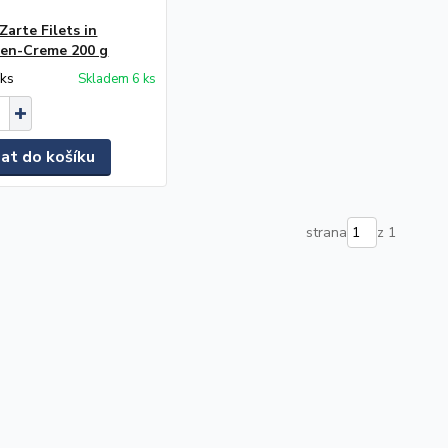
Zarte Filets in
en-Creme 200 g
/
ks
Skladem 6 ks
dat do košíku
strana
z 1