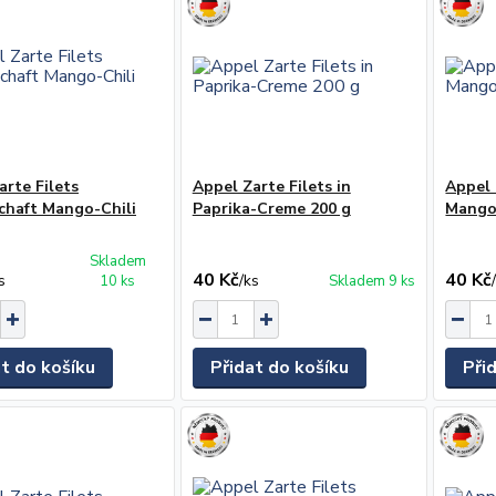
arte Filets
Appel Zarte Filets in
Appel 
chaft Mango-Chili
Paprika-Creme 200 g
Mango
Skladem
40 Kč
40 Kč
s
/
ks
10 ks
Skladem 9 ks
at do košíku
Přidat do košíku
Při