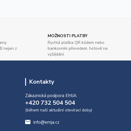
MOŽNOSTI PLATBY
eny.
Rychlá platba QR kódem nebo
ží nejen z
bankovním převodem, hotově na
vyžádání.
Kontakty
Zákaznická podpora EMJA
+420 732 504 504
(během naší aktuální otevírací doby)
info@emja.cz