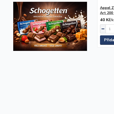
Appel Z
Art 200
40 Kč
/
k
Přid