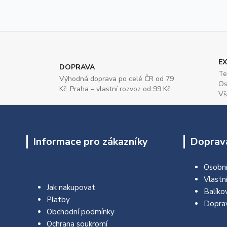
EX
DOPRAVA
Te
Výhodná doprava po celé ČR od 79
Os
Kč. Praha – vlastní rozvoz od 99 Kč.
Vš
Informace pro zákazníky
Doprava
Osobní
Vlastn
Jak nakupovat
Balíko
Platby
Dopra
Obchodní podmínky
Ochrana soukromí