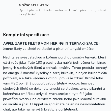
MOŽNOSTI PLATBY
Rychlá platba QR kódem nebo bankovním převodem, hotově
na vyžádání.
Kompletní specifikace
APPEL ZARTE FILETS VOM HERING IN TERIYAKI-SAUCE
-
Jemné filety ze sledě ve sladké a pikantní teriyaki omáčce.
Nechte se svést
sladkou a kořeněnou chutí omáčky teriyaki
, která
oživí vaše jídla.
Tato 190 g plechovka nabízí jedinečnou kombinaci
jemných sleďových filetů a teriyaki omáčky. Tento produkt, bohatý
na omega-3 mastné kyseliny a zdroj bílkovin, je nejen kulinářským
požitkem, ale také vědomou volbou pro vaše zdraví. Kromě toho
vám MSC pomáhá podporovat udržitelný rybolov. Jemnost
sleďových filetů se dokonale snoubí se sladkou, lehce pikantní a
kořeněnou omáčkou teriyaki. Vychutnejte si tyto filé jako
prvotřídní svačinu, na čerstvém chlebu nebo jako kvalitní surovinu
do salátů a jídel. U Appel se spoléháte nejen na nesrovnatelnou
chuť, ale také na nejvyšší kvalitu a udržitelnost.