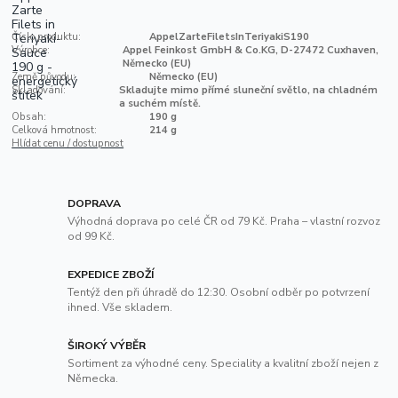
Číslo produktu:
AppelZarteFiletsInTeriyakiS190
Výrobce:
Appel Feinkost GmbH & Co.KG, D-27472 Cuxhaven,
Německo (EU)
Země původu:
Německo (EU)
Skladování:
Skladujte mimo přímé sluneční světlo, na chladném
a suchém místě.
Obsah:
190 g
Celková hmotnost:
214 g
Hlídat cenu / dostupnost
DOPRAVA
Výhodná doprava po celé ČR od 79 Kč. Praha – vlastní rozvoz
od 99 Kč.
EXPEDICE ZBOŽÍ
Tentýž den při úhradě do 12:30. Osobní odběr po potvrzení
ihned. Vše skladem.
ŠIROKÝ VÝBĚR
Sortiment za výhodné ceny. Speciality a kvalitní zboží nejen z
Německa.