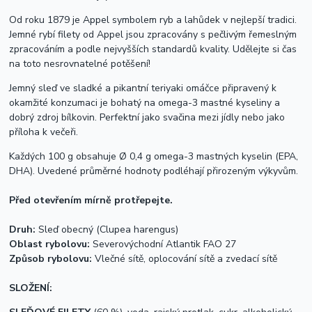
Od roku 1879 je Appel symbolem ryb a lahůdek v nejlepší tradici.
Jemné rybí filety od Appel jsou zpracovány s pečlivým řemeslným
zpracováním a podle nejvyšších standardů kvality. Udělejte si čas
na toto nesrovnatelné potěšení!
Jemný sleď ve sladké a pikantní teriyaki omáčce připravený k
okamžité konzumaci je bohatý na omega-3 mastné kyseliny a
dobrý zdroj bílkovin. Perfektní jako svačina mezi jídly nebo jako
příloha k večeři.
Každých 100 g obsahuje Ø 0,4 g omega-3 mastných kyselin (EPA,
DHA). Uvedené průměrné hodnoty podléhají přirozeným výkyvům.
Před otevřením mírně protřepejte.
Druh:
Sleď obecný (Clupea harengus)
Oblast rybolovu:
Severovýchodní Atlantik FAO 27
Způsob rybolovu:
Vlečné sítě, oplocování sítě a zvedací sítě
SLOŽENÍ: