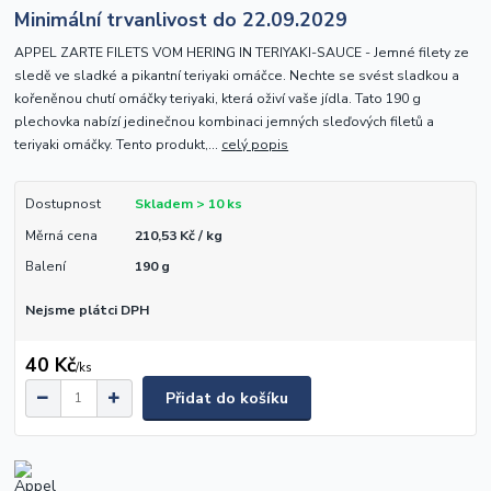
Minimální trvanlivost do 22.09.2029
APPEL ZARTE FILETS VOM HERING IN TERIYAKI-SAUCE - Jemné filety ze
sledě ve sladké a pikantní teriyaki omáčce. Nechte se svést sladkou a
kořeněnou chutí omáčky teriyaki, která oživí vaše jídla. Tato 190 g
plechovka nabízí jedinečnou kombinaci jemných sleďových filetů a
teriyaki omáčky. Tento produkt,...
celý popis
Dostupnost
Skladem > 10 ks
Měrná cena
210,53 Kč / kg
Balení
190 g
Nejsme plátci DPH
40 Kč
/
ks
Přidat do košíku