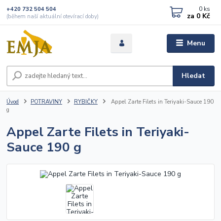
0
ks
+420 732 504 504
za
0 Kč
(během naší aktuální otevírací doby)
Menu
Hledat
Úvod
POTRAVINY
RYBIČKY
Appel Zarte Filets in Teriyaki-Sauce 190
g
Appel Zarte Filets in Teriyaki-
Sauce 190 g