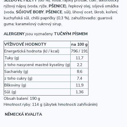
SLEĎOVÉ FILETY
(60 %), voda,
rajský protlak, cukr, alkoholický
rýžový nápoj (voda, rýže,
PŠENICE
), řepkový olej, sójová omáčka
(voda,
SÓJOVÉ BOBY
,
PŠENICE
,
sůl), lihový ocet, škrob, koření,
kuchyňská sůl, chilli papričky (0,3 %), zahušťovadlo: guarová
guma; karamelový cukrový sirup.
ALERGENY
jsou vyznačeny
TUČNÝM PÍSMEM
VÝŽIVOVÉ HODNOTY
na 100 g
Energetická hodnota (kJ / kcal)
796 / 191
Tuky (g)
11,7
z toho nasycené mastné kyseliny (g)
2,2
Sacharidy (g)
8,6
z toho cukry (g)
7,4
Bílkoviny (g)
11,9
Sůl (g)
1,36
Obsah balení: 190 g
Hmotnost ryby: 114 g (úbytek hmotnosti zahříváním)
NĚMECKÁ KVALITA