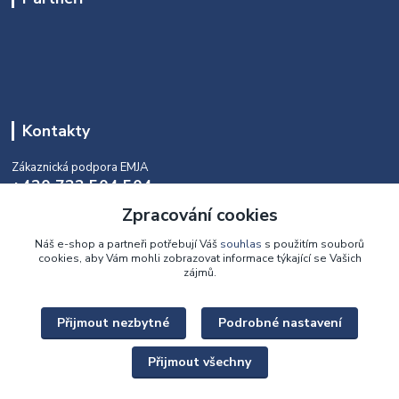
Kontakty
Zákaznická podpora EMJA
+420 732 504 504
(během naší aktuální otevírací doby)
Zpracování cookies
info@emja.cz
Náš e-shop a partneři potřebují Váš
souhlas
s použitím souborů
cookies, aby Vám mohli zobrazovat informace týkající se Vašich
zájmů.
Přijmout nezbytné
Podrobné nastavení
Upravit sběr cookies.
Přijmout všechny
Copyright © 2022 - 2026 EMJA.cz Všechna práva vyhrazena.