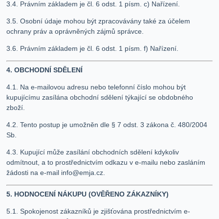
3.4. Právním základem je čl. 6 odst. 1 písm. c) Nařízení.
3.5. Osobní údaje mohou být zpracovávány také za účelem
ochrany práv a oprávněných zájmů správce.
3.6. Právním základem je čl. 6 odst. 1 písm. f) Nařízení.
4. OBCHODNÍ SDĚLENÍ
4.1. Na e-mailovou adresu nebo telefonní číslo mohou být
kupujícímu zasílána obchodní sdělení týkající se obdobného
zboží.
4.2. Tento postup je umožněn dle § 7 odst. 3 zákona č. 480/2004
Sb.
4.3. Kupující může zasílání obchodních sdělení kdykoliv
odmítnout, a to prostřednictvím odkazu v e-mailu nebo zasláním
žádosti na e-mail
info@emja.cz
.
5. HODNOCENÍ NÁKUPU (OVĚŘENO ZÁKAZNÍKY)
5.1. Spokojenost zákazníků je zjišťována prostřednictvím e-