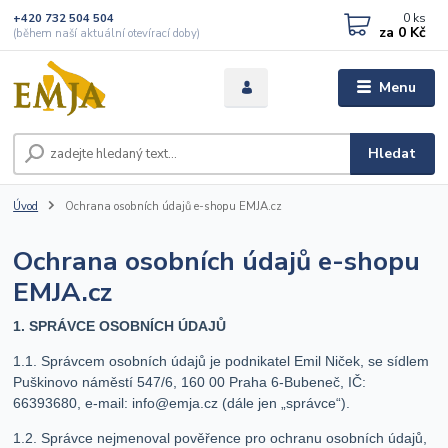
0
ks
+420 732 504 504
za
0 Kč
(během naší aktuální otevírací doby)
Menu
Hledat
Úvod
Ochrana osobních údajů e-shopu EMJA.cz
Ochrana osobních údajů e-shopu
EMJA.cz
1. SPRÁVCE OSOBNÍCH ÚDAJŮ
1.1. Správcem osobních údajů je podnikatel Emil Niček, se sídlem
Puškinovo náměstí 547/6, 160 00 Praha 6-Bubeneč, IČ:
66393680, e-mail:
info@emja.cz
(dále jen „správce“).
1.2. Správce nejmenoval pověřence pro ochranu osobních údajů,