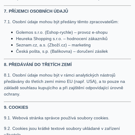
7. PŘÍJEMCI OSOBNÍCH ÚDAJŮ
7.1. Osobní údaje mohou být předány těmto zpracovatelům:
Golemos s.r.o. (Eshop-rychle) – provoz e-shopu
Heureka Shopping s.r.o. – hodnocení zákazníků
Seznam.cz, a.s. (Zboží.cz) – marketing
Česká pošta, s.p. (Balíkovna) – doručení zásilek
8. PŘEDÁVÁNÍ DO TŘETÍCH ZEMÍ
8.1. Osobní údaje mohou být v rámci analytických nástrojů
předávány do třetích zemí mimo EU (např. USA), a to pouze na
základě souhlasu kupujícího a při zajištění odpovídající úrovně
ochrany.
9. COOKIES
9.1. Webová stránka správce používá soubory cookies.
9.2. Cookies jsou krátké textové soubory ukládané v zařízení
uživatele.