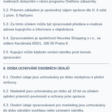
mailových dotazníků v rámci programu Ověřeno zákazníky.
5.2. Právním základem je oprávněný zájem správce dle čl. 6 odst.
1 písm. f) Nařízení.
5.3. Za tímto účelem může být zpracovateli předána e-mailová
adresa kupujícího a informace o objednávce.
5.4. Zpracovatelem je společnost Heureka Shopping s.r.o., se
sídlem Karolinská 650/1, 186 00 Praha 8.
5.5. Kupující může kdykoliv vznést námitku proti tomuto
zpracování.
6. DOBA UCHOVÁNÍ OSOBNÍCH ÚDAJŮ
6.1. Osobní údaje jsou uchovávány po dobu nezbytnou k plnění
smlouvy.
6.2. Následně jsou uchovávány po dobu až 10 let za účelem
splnění právních povinností a ochrany práv správce.
6.3. Osobní údaje zpracovávané pro marketing jsou uchovávány
do doby odvolání souhlasu nebo vznesení námitky.