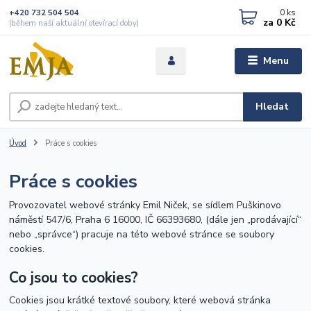
0
ks
+420 732 504 504
za
0 Kč
(během naší aktuální otevírací doby)
Menu
Hledat
Úvod
Práce s cookies
Práce s cookies
Provozovatel webové stránky Emil Niček, se sídlem Puškinovo
náměstí 547/6, Praha 6 16000, IČ 66393680, (dále jen „prodávající“
nebo „správce“) pracuje na této webové stránce se soubory
cookies.
Co jsou to cookies?
Cookies jsou krátké textové soubory, které webová stránka