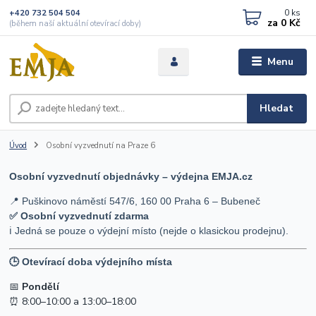
0
ks
+420 732 504 504
za
0 Kč
(během naší aktuální otevírací doby)
Menu
Hledat
Úvod
Osobní vyzvednutí na Praze 6
Osobní vyzvednutí objednávky – výdejna EMJA.cz
📍 Puškinovo náměstí 547/6, 160 00 Praha 6 – Bubeneč
✅ Osobní vyzvednutí zdarma
ℹ️ Jedná se pouze o výdejní místo (nejde o klasickou prodejnu).
🕒 Otevírací doba výdejního místa
📅
Pondělí
⏰ 8:00–10:00 a 13:00–18:00