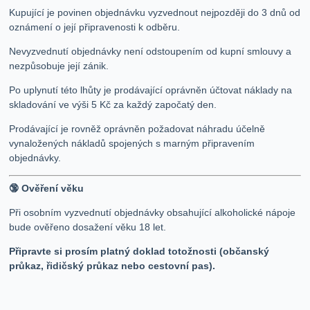
Kupující je povinen objednávku vyzvednout nejpozději do 3 dnů od
oznámení o její připravenosti k odběru.
Nevyzvednutí objednávky není odstoupením od kupní smlouvy a
nezpůsobuje její zánik.
Po uplynutí této lhůty je prodávající oprávněn účtovat náklady na
skladování ve výši 5 Kč za každý započatý den.
Prodávající je rovněž oprávněn požadovat náhradu účelně
vynaložených nákladů spojených s marným připravením
objednávky.
🔞 Ověření věku
Při osobním vyzvednutí objednávky obsahující alkoholické nápoje
bude ověřeno dosažení věku 18 let.
Připravte si prosím platný doklad totožnosti (občanský
průkaz, řidičský průkaz nebo cestovní pas).