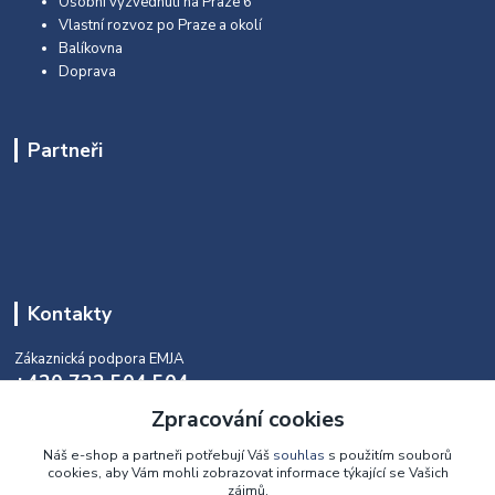
Osobní vyzvednutí na Praze 6
Vlastní rozvoz po Praze a okolí
Balíkovna
Doprava
Partneři
Kontakty
Zákaznická podpora EMJA
+420 732 504 504
(během naší aktuální otevírací doby)
Zpracování cookies
info@emja.cz
Náš e-shop a partneři potřebují Váš
souhlas
s použitím souborů
cookies, aby Vám mohli zobrazovat informace týkající se Vašich
zájmů.