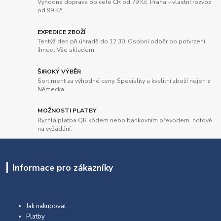
Výhodná doprava po celé ČR od 79 Kč. Praha – vlastní rozvoz
od 99 Kč.
EXPEDICE ZBOŽÍ
Tentýž den při úhradě do 12:30. Osobní odběr po potvrzení
ihned. Vše skladem.
ŠIROKÝ VÝBĚR
Sortiment za výhodné ceny. Speciality a kvalitní zboží nejen z
Německa.
MOŽNOSTI PLATBY
Rychlá platba QR kódem nebo bankovním převodem, hotově
na vyžádání.
Informace pro zákazníky
Jak nakupovat
Platby