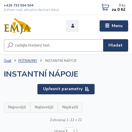
0
ks
+420 732 504 504
za
0 Kč
(během naší aktuální otevírací doby)
Menu
Hledat
Úvod
POTRAVINY
INSTANTNÍ NÁPOJE
INSTANTNÍ NÁPOJE
Upřesnit parametry
Nejnovější
Nejlevnější
Nejdražší
Zobrazuji 1-22 z 22
strana
z 1