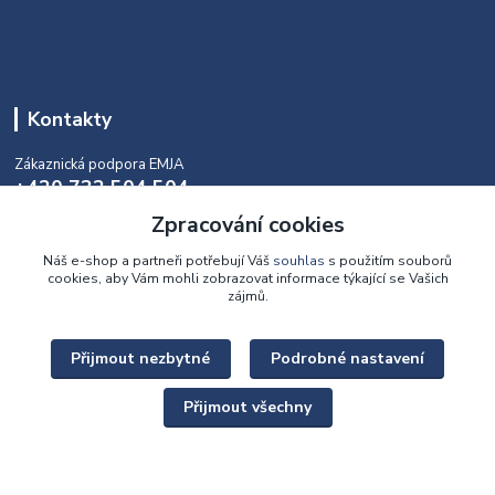
Kontakty
Zákaznická podpora EMJA
+420 732 504 504
(během naší aktuální otevírací doby)
Zpracování cookies
info@emja.cz
Náš e-shop a partneři potřebují Váš
souhlas
s použitím souborů
cookies, aby Vám mohli zobrazovat informace týkající se Vašich
zájmů.
Přijmout nezbytné
Podrobné nastavení
Upravit sběr cookies.
Přijmout všechny
Copyright © 2022 - 2026 EMJA.cz Všechna práva vyhrazena.
Vytvořeno na
Eshop-rychle.cz