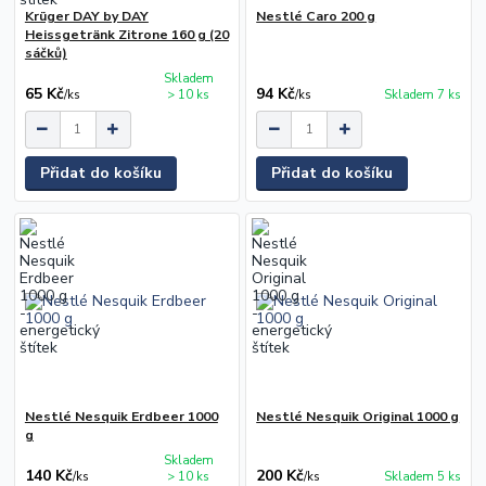
Krüger DAY by DAY
Nestlé Caro 200 g
Heissgetränk Zitrone 160 g (20
sáčků)
Skladem
65 Kč
94 Kč
/
ks
> 10 ks
/
ks
Skladem 7 ks
Přidat do košíku
Přidat do košíku
Nestlé Nesquik Erdbeer 1000
Nestlé Nesquik Original 1000 g
g
Skladem
140 Kč
200 Kč
/
ks
> 10 ks
/
ks
Skladem 5 ks