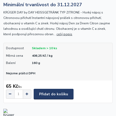
Minimální trvanlivost do 31.12.2027
KRÜGER DAY by DAY HEISSGETRÄNK TYP ZITRONE - Horký nápoj s
Citronovou příchutí Instantní nápojový prášek s citronovou příchutí,
obohacený o vitamín C a zinek. Horký nápoj Den za Dnem Citron zaujme
lahodnou a osvěžující chutí citronu. Obohacený je o vitamín C a zinek,
které podporují přirozenou obran...
celý popis
Dostupnost
Skladem > 10 ks
Měrná cena
406,25 Kč / kg
Balení
160 g
Nejsme plátci DPH
65 Kč
/
ks
Přidat do košíku