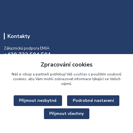
Kontakty
Zákaznická podpora EMJA
+420 732 504 504
(během naší aktuální otevírací doby)
Zpracování cookies
info@emja.cz
Náš e-shop a partneři potřebují Váš
souhlas
s použitím souborů
cookies, aby Vám mohli zobrazovat informace týkající se Vašich
zájmů.
Přijmout nezbytné
Podrobné nastavení
Upravit sběr cookies.
Přijmout všechny
Copyright © 2022 - 2026 EMJA.cz Všechna práva vyhrazena.
Vytvořeno na
Eshop-rychle.cz