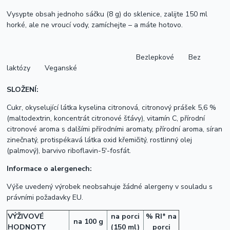
Vysypte obsah jednoho sáčku (8 g) do sklenice, zalijte 150 ml
horké, ale ne vroucí vody, zamíchejte – a máte hotovo.
Bezlepkové Bez
laktózy Veganské
SLOŽENÍ:
Cukr, okyselující látka kyselina citronová, citronový prášek 5,6 %
(maltodextrin, koncentrát citronové šťávy), vitamín C, přírodní
citronové aroma s dalšími přírodními aromaty, přírodní aroma, síran
zinečnatý, protispékavá látka oxid křemičitý, rostlinný olej
(palmový), barvivo riboflavin-5'-fosfát.
Informace o alergenech:
Výše uvedený výrobek neobsahuje žádné alergeny v souladu s
právními požadavky EU.
VÝŽIVOVÉ
na porci
% RI* na
na 100 g
HODNOTY
(150 ml)
porci