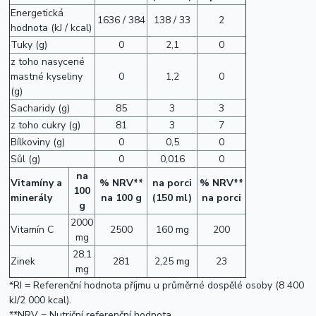
Energetická
1636 / 384
138 / 33
2
hodnota (kJ / kcal)
Tuky (g)
0
2,1
0
z toho nasycené
mastné kyseliny
0
1,2
0
(g)
Sacharidy (g)
85
3
3
z toho cukry (g)
81
3
7
Bílkoviny (g)
0
0,5
0
Sůl (g)
0
0,016
0
na
Vitamíny a
% NRV**
na porci
% NRV**
100
minerály
na 100 g
(150 ml)
na porci
g
2000
Vitamín C
2500
160 mg
200
mg
28,1
Zinek
281
2,25 mg
23
mg
*RI = Referenční hodnota příjmu u průměrné dospělé osoby (8 400
kJ/2 000 kcal).
**NRV = Nutriční referenční hodnota.