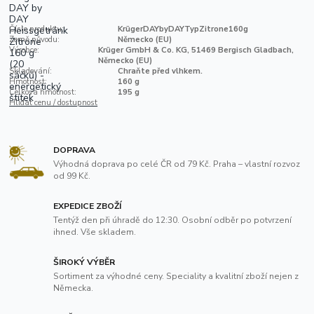
Číslo produktu:
KrügerDAYbyDAYTypZitrone160g
Země původu:
Německo (EU)
Výrobce:
Krüger GmbH & Co. KG, 51469 Bergisch Gladbach,
Německo (EU)
Skladování:
Chraňte před vlhkem.
Hmotnost:
160 g
Celková hmotnost:
195 g
Hlídat cenu / dostupnost
DOPRAVA
Výhodná doprava po celé ČR od 79 Kč. Praha – vlastní rozvoz
od 99 Kč.
EXPEDICE ZBOŽÍ
Tentýž den při úhradě do 12:30. Osobní odběr po potvrzení
ihned. Vše skladem.
ŠIROKÝ VÝBĚR
Sortiment za výhodné ceny. Speciality a kvalitní zboží nejen z
Německa.