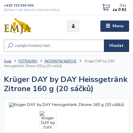
0
ks
+420 732 504 504
za
0 Kč
(během naší aktuální otevírací doby)
Menu
Hledat
Úvod
POTRAVINY
INSTANTNÍ NÁPOJE
Krüger DAY by DAY
Heissgetränk Zitrone 160 g (20 sáčků)
Krüger DAY by DAY Heissgetränk
Zitrone 160 g (20 sáčků)