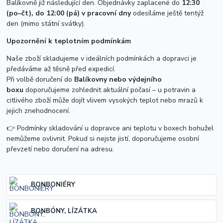
Balíkovně již následující den. Objednávky zaplacené do
12:30
(po–čt), do 12:00 (pá) v pracovní dny
odesíláme ještě tentýž
den (mimo státní svátky).
Upozornění k teplotním podmínkám
Naše zboží skladujeme v ideálních podmínkách a dopravci je
předáváme až těsně před expedicí.
Při volbě doručení do
Balíkovny nebo výdejního
boxu
doporučujeme zohlednit aktuální počasí – u potravin a
citlivého zboží může dojít vlivem vysokých teplot nebo mrazů k
jejich znehodnocení.
👉 Podmínky skladování u dopravce ani teplotu v boxech bohužel
nemůžeme ovlivnit. Pokud si nejste jistí, doporučujeme osobní
převzetí nebo doručení na adresu.
BONBONIÉRY
BONBÓNY, LÍZÁTKA