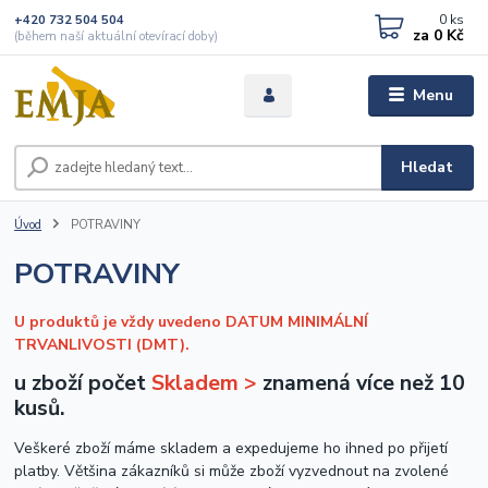
0
ks
+420 732 504 504
za
0 Kč
(během naší aktuální otevírací doby)
Menu
Hledat
Úvod
POTRAVINY
POTRAVINY
U produktů je vždy uvedeno DATUM MINIMÁLNÍ
TRVANLIVOSTI (DMT).
u zboží počet
Skladem >
znamená více než 10
kusů.
Veškeré zboží máme skladem a expedujeme ho ihned po přijetí
platby. Většina zákazníků si může zboží vyzvednout na zvolené