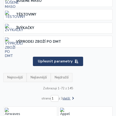
SUŠENÉ MASO
TĚSTOVINY
ŽVÝKAČKY
VÝPRODEJ ZBOŽÍ PO DMT
Upřesnit parametry
Nejnovější
Nejlevnější
Nejdražší
Zobrazuji 1-72 z 145
strana
z 3
další