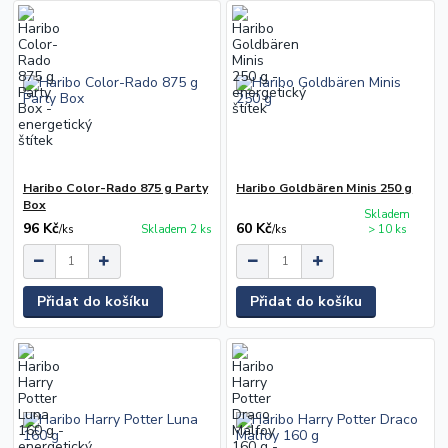
Haribo Color-Rado 875 g Party
Haribo Goldbären Minis 250 g
Box
Skladem
96 Kč
60 Kč
/
ks
Skladem 2 ks
/
ks
> 10 ks
Přidat do košíku
Přidat do košíku