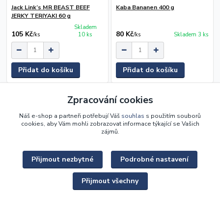
Jack Link’s MR BEAST BEEF
Kaba Bananen 400 g
JERKY TERIYAKI 60 g
Skladem
105 Kč
80 Kč
/
ks
10 ks
/
ks
Skladem 3 ks
Přidat do košíku
Přidat do košíku
Zpracování cookies
Načíst další produkty (72)
Náš e-shop a partneři potřebují Váš
souhlas
s použitím souborů
strana
z 3
další
cookies, aby Vám mohli zobrazovat informace týkající se Vašich
zájmů.
Přijmout nezbytné
Podrobné nastavení
Přijmout všechny
DOPRAVA
Výhodná doprava po celé ČR od 79 Kč. Praha – vlastní rozvoz
od 99 Kč.