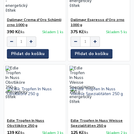
Dallmayr Crema d'Oro Schümli
Dallmayr Espresso d'Oro zrno
zrno 1000 g
1000 g
390 Kč
375 Kč
/
ks
Skladem 1 ks
/
ks
Skladem 5 ks
Přidat do košíku
Přidat do košíku
Edle Tropfen In Nuss
Edle Tropfen In Nuss Weisse
Obstliköre 250 g
Spezialitäten 250 g
139 Kč
125 Kč
/
ks
Skladem 3 ks
/
ks
Skladem 2 ks