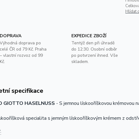
Hmotno
Celkov
Hlídat 
DOPRAVA
EXPEDICE ZBOŽÍ
Výhodná doprava po
Tentýž den při úhradě
celé ČR od 79 Kč. Praha
do 12:30. Osobní odběr
– vlastní rozvoz od 99
po potvrzení ihned. Vše
Kč.
skladem.
tní specifikace
O GIOTTO HASELNUSS
- S jemnou
lískooříškovou krémovou n
ískooříšková specialita s jemným lískooříškovým krémem z odst
Í
: