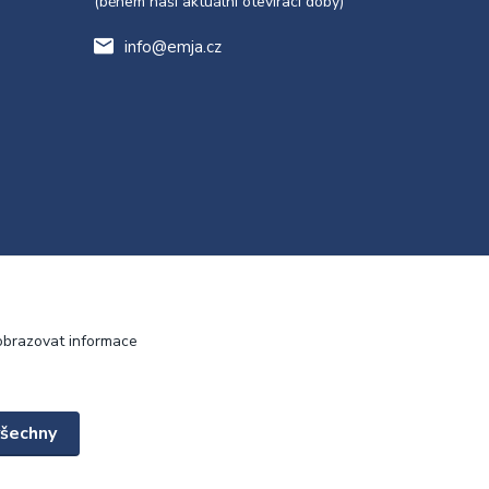
(během naší aktuální otevírací doby)
info@emja.cz
obrazovat informace
všechny
Vytvořeno na
Eshop-rychle.cz