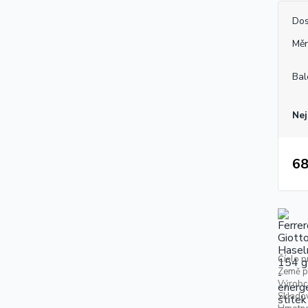
Dos
Měr
Bal
Nej
68
Číslo p
Země p
Výrobc
Skladov