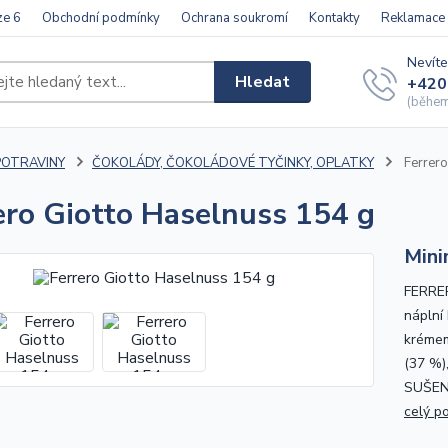
ze 6
Obchodní podmínky
Ochrana soukromí
Kontakty
Reklamace
Nevíte
Hledat
+420
(během 
POTRAVINY
ČOKOLÁDY, ČOKOLÁDOVÉ TYČINKY, OPLATKY
Ferrero
ero Giotto Haselnuss 154 g
Mini
FERRE
náplní
krémem
(37 %)
SUŠEN
celý p