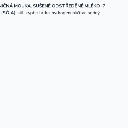
NIČNÁ MOUKA
,
SUŠENÉ ODSTŘEDĚNÉ MLÉKO
(7
 (
SÓJA
), sůl,
kypřicí látka: hydrogenuhličitan sodný,