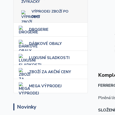
VÝPRODEJ ZBOŽÍ PO
DMT
DROGERIE
DÁRKOVÉ OBALY
LUXUSNÍ SLADKOSTI
ZBOŽÍ ZA AKČNÍ CENY
Komple
FERRER
MEGA VÝPRODEJ
Plněná l
Novinky
SLOŽEN