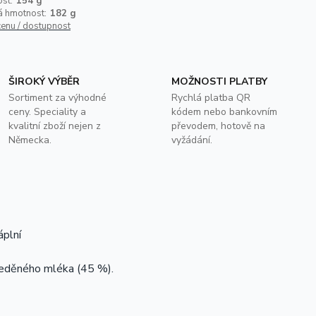
st:
154 g
á hmotnost:
182 g
cenu / dostupnost
ŠIROKÝ VÝBĚR
MOŽNOSTI PLATBY
Sortiment za výhodné
Rychlá platba QR
ceny. Speciality a
kódem nebo bankovním
kvalitní zboží nejen z
převodem, hotově na
Německa.
vyžádání.
áplní
ředěného mléka (45 %).