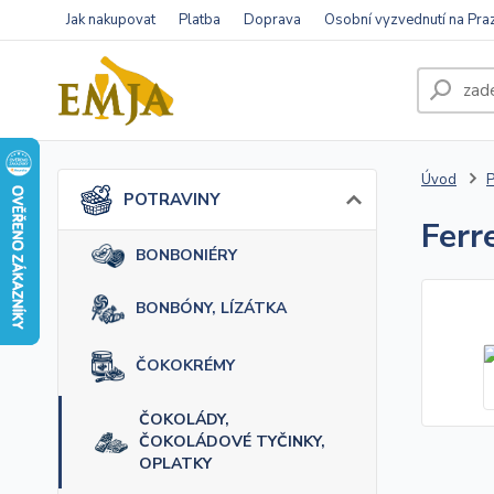
Jak nakupovat
Platba
Doprava
Osobní vyzvednutí na Pra
Úvod
POTRAVINY
Ferr
BONBONIÉRY
BONBÓNY, LÍZÁTKA
ČOKOKRÉMY
ČOKOLÁDY,
ČOKOLÁDOVÉ TYČINKY,
OPLATKY