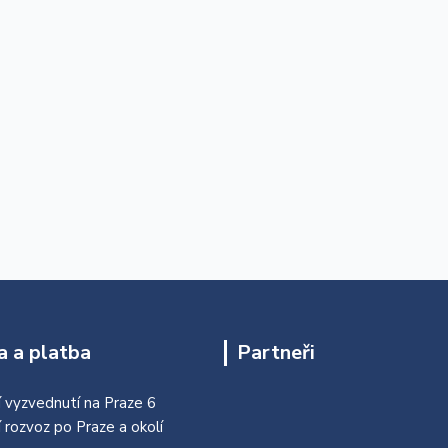
 a platba
Partneři
 vyzvednutí na Praze 6
í rozvoz po Praze a okolí