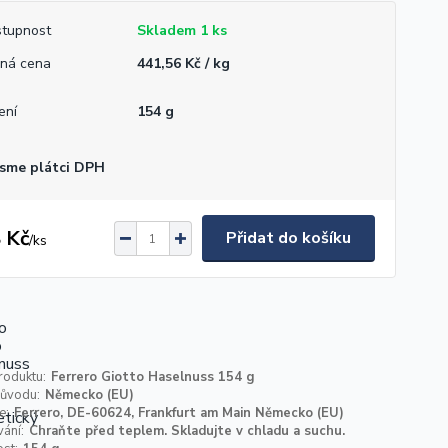
tupnost
Skladem 1 ks
ná cena
441,56 Kč / kg
ení
154 g
sme plátci DPH
 Kč
Přidat do košíku
/
ks
roduktu:
Ferrero Giotto Haselnuss 154 g
ůvodu:
Německo (EU)
e:
Ferrero, DE-60624, Frankfurt am Main Německo (EU)
ání:
Chraňte před teplem. Skladujte v chladu a suchu.