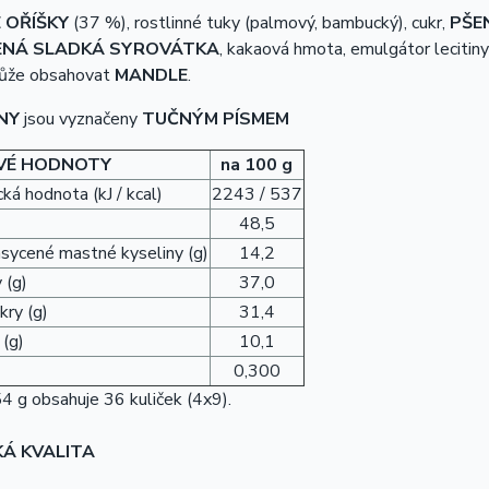
 OŘÍŠKY
(37 %), rostlinné tuky (palmový, bambucký), cukr,
PŠE
ENÁ SLADKÁ SYROVÁTKA
,
kakaová hmota, emulgátor lecitiny
 Může obsahovat
MANDLE
.
NY
jsou vyznačeny
TUČNÝM PÍSMEM
VÉ HODNOTY
na 100 g
ká hodnota (kJ / kcal)
2243 / 537
48,5
asycené mastné kyseliny (g)
14,2
 (g)
37,0
kry (g)
31,4
 (g)
10,1
0,300
4 g obsahuje 36 kuliček (4x9).
KÁ KVALITA