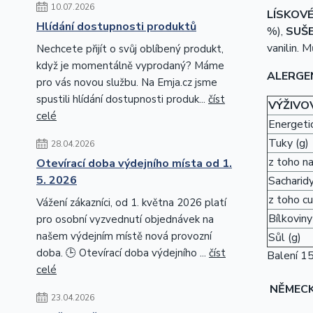
10.07.2026
LÍSKOVÉ
Hlídání dostupnosti produktů
%),
SUŠ
vanilin.
Nechcete přijít o svůj oblíbený produkt,
když je momentálně vyprodaný? Máme
ALERGE
pro vás novou službu. Na Emja.cz jsme
spustili hlídání dostupnosti produk...
číst
VÝŽIVO
celé
Energetic
Tuky (g)
28.04.2026
z toho n
Otevírací doba výdejního místa od 1.
5. 2026
Sacharidy
z toho cu
Vážení zákazníci, od 1. května 2026 platí
Bílkoviny
pro osobní vyzvednutí objednávek na
našem výdejním místě nová provozní
Sůl (g)
doba. 🕒 Otevírací doba výdejního ...
číst
Balení 15
celé
NĚMEC
23.04.2026