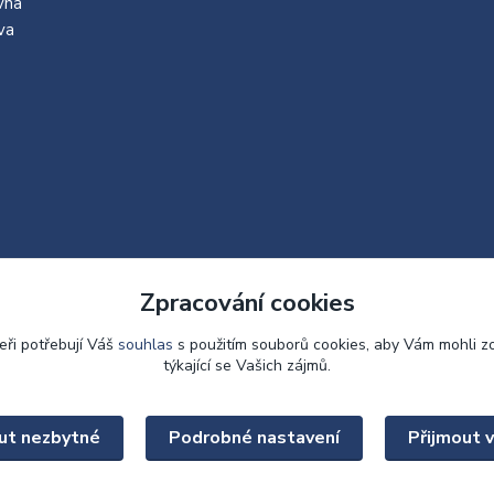
vna
va
Zpracování cookies
eři potřebují Váš
souhlas
s použitím souborů cookies, aby Vám mohli z
týkající se Vašich zájmů.
Upravit sběr cookies.
ut nezbytné
Podrobné nastavení
Přijmout 