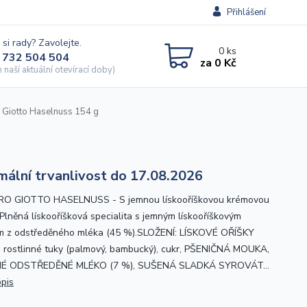
Přihlášení
 si rady? Zavolejte.
0
ks
 732 504 504
za
0 Kč
naší aktuální otevírací doby)
 Giotto Haselnuss 154 g
mální trvanlivost do 17.08.2026
RO GIOTTO HASELNUSS - S jemnou lískooříškovou krémovou
 Plněná lískooříšková specialita s jemným lískooříškovým
 z odstředěného mléka (45 %).SLOŽENÍ: LÍSKOVÉ OŘÍŠKY
, rostlinné tuky (palmový, bambucký), cukr, PŠENIČNÁ MOUKA,
É ODSTŘEDĚNÉ MLÉKO (7 %), SUŠENÁ SLADKÁ SYROVÁT...
opis