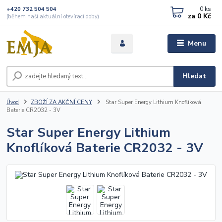
0
ks
+420 732 504 504
za
0 Kč
(během naší aktuální otevírací doby)
Menu
Hledat
Úvod
ZBOŽÍ ZA AKČNÍ CENY
Star Super Energy Lithium Knoflíková
Baterie CR2032 - 3V
Star Super Energy Lithium
Knoflíková Baterie CR2032 - 3V