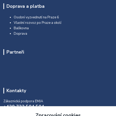
Doprava a platba
Osobní vyzvednutí na Praze 6
Vlastní rozvoz po Praze a okolí
Balíkovna
Doprava
Partneři
Kontakty
Zákaznická podpora EMJA
+420 732 504 504
(během naší aktuální otevírací doby)
Zpracování cookies