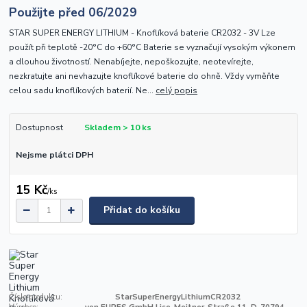
Použijte před 06/2029
STAR SUPER ENERGY LITHIUM - Knoflíková baterie CR2032 - 3V Lze
použít při teplotě -20°C do +60°C Baterie se vyznačují vysokým výkonem
a dlouhou životností. Nenabíjejte, nepoškozujte, neotevírejte,
nezkratujte ani nevhazujte knoflíkové baterie do ohně. Vždy vyměňte
celou sadu knoflíkových baterií. Ne...
celý popis
Dostupnost
Skladem > 10 ks
Nejsme plátci DPH
15 Kč
/
ks
Přidat do košíku
Číslo produktu:
StarSuperEnergyLithiumCR2032