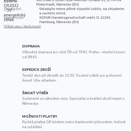
Výrobce:
von EURES GmbH Lise-Meitner-Straße 11, D-70794
Filderstadt, Německo (EU)
Skladování:
Skladujte mimo přímé sluneční světlo, na chladném
a suchém místě.
Dovezeno pro:
KOFUR Handelsgesellschaft mbH, D-22291
Hamburg, Německo (EU)
Hlídat cenu / dostupnost
DOPRAVA
Výhodná doprava po celé ČR od 79 Kč. Praha – vlastní rozvoz
od 99 Kč.
EXPEDICE ZBOŽÍ
Tentýž den při úhradě do 12:30. Osobní odběr po potvrzení
ihned. Vše skladem.
ŠIROKÝ VÝBĚR
Sortiment za výhodné ceny. Speciality a kvalitní zboží nejen z
Německa.
MOŽNOSTI PLATBY
Rychlá platba QR kódem nebo bankovním převodem, hotově
na vyžádání.