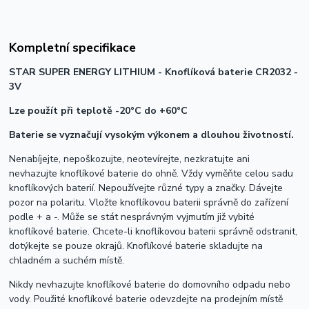
Kompletní specifikace
STAR SUPER ENERGY LITHIUM - Knoflíková baterie CR2032 -
3V
Lze použít při teplotě -20°C do +60°C
Baterie se vyznačují vysokým výkonem a dlouhou životností.
Nenabíjejte, nepoškozujte, neotevírejte, nezkratujte ani
nevhazujte knoflíkové baterie do ohně. Vždy vyměňte celou sadu
knoflíkových baterií. Nepoužívejte různé typy a značky. Dávejte
pozor na polaritu. Vložte knoflíkovou baterii správně do zařízení
podle + a -. Může se stát nesprávným vyjmutím již vybité
knoflíkové baterie. Chcete-li knoflíkovou baterii správně odstranit,
dotýkejte se pouze okrajů. Knoflíkové baterie skladujte na
chladném a suchém místě.
Nikdy nevhazujte knoflíkové baterie do domovního odpadu nebo
vody. Použité knoflíkové baterie odevzdejte na prodejním místě