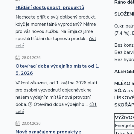
Ráno děl
Hlídání dostupnosti produktů
SLOŽENÍ
Nechcete přijít o svůj oblíbený produkt,
když je momentálně vyprodaný? Máme
Cukr, pal
pro vás novou službu. Na Emja.cz jsme
(7,4 %), 
spustili hlídání dostupnosti produk...
číst
Bez konz
celé
Bez barvi
28.04.2026
Bez hydr
Otevírací doba výdejního místa od 1.
ALERGE
5. 2026
Vážení zákazníci, od 1. května 2026 platí
MLÉKO
pro osobní vyzvednutí objednávek na
SÓJA
a v
našem výdejním místě nová provozní
LÍSKOV
doba. 🕒 Otevírací doba výdejního ...
číst
SKOŘÁP
celé
VÝŽIVO
23.04.2026
Energetic
Nově označujeme produkty z
Tuky (g)