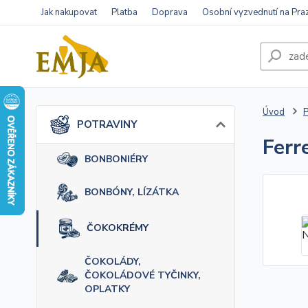
Jak nakupovat
Platba
Doprava
Osobní vyzvednutí na Pra
Úvod
POTRAVINY
Ferr
BONBONIÉRY
BONBÓNY, LÍZÁTKA
ČOKOKRÉMY
ČOKOLÁDY,
ČOKOLÁDOVÉ TYČINKY,
OPLATKY