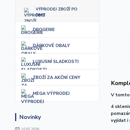
VÝPRODEJ ZBOŽÍ PO
DMT
DROGERIE
DÁRKOVÉ OBALY
LUXUSNÍ SLADKOSTI
ZBOŽÍ ZA AKČNÍ CENY
Komple
MEGA VÝPRODEJ
V tomto 
4 sklen
pomazánk
Novinky
vyjídat 
10.07.2026