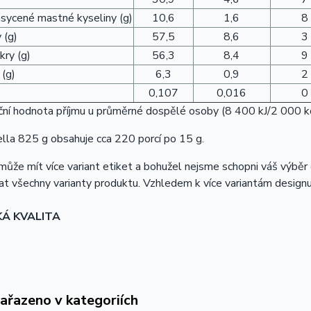
asycené mastné kyseliny (g)
10,6
1,6
8
 (g)
57,5
8,6
3
kry (g)
56,3
8,4
9
 (g)
6,3
0,9
2
0,107
0,016
0
ní hodnota příjmu u průměrné dospělé osoby (8 400 kJ/2 000 kc
lla 825 g obsahuje cca 220 porcí po 15 g.
ůže mít více variant etiket a bohužel nejsme schopni váš výběr
t všechny varianty produktu. Vzhledem k více variantám designu
KÁ KVALITA
zařazeno v kategoriích