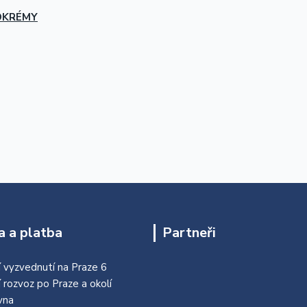
OKRÉMY
 a platba
Partneři
 vyzvednutí na Praze 6
í rozvoz po Praze a okolí
vna