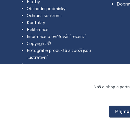
Platby
Dopra
Obchodní podmínky
Ochrana soukromí
Kontakty
Reklamace
Informace o ověřování recenzí
Copyright ©
Fotografie produktů a zboží jsou
ilustrativní
Náš e-shop a partn
Přijmo
Copyright © 2022 - 2026 EMJA.cz Všechna práva vyhrazena.