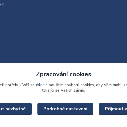
va
Zpracování cookies
eři potřebují Váš
souhlas
s použitím souborů cookies, aby Vám mohli z
týkající se Vašich zájmů.
Upravit sběr cookies.
ut nezbytné
Podrobné nastavení
Přijmout 