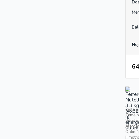
Dos
Měr
Bal
Nej
64
Číslo p
Země p
Výrobc
Alerge
Optimál
Hmotno