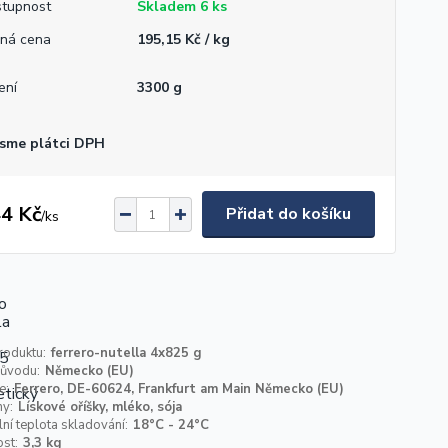
tupnost
Skladem 6 ks
ná cena
195,15 Kč / kg
ení
3300 g
sme plátci DPH
4 Kč
Přidat do košíku
/
ks
roduktu:
ferrero-nutella 4x825 g
ůvodu:
Německo (EU)
e:
Ferrero, DE-60624, Frankfurt am Main Německo (EU)
ny:
Lískové oříšky, mléko, sója
ní teplota skladování:
18°C - 24°C
st:
3,3 kg