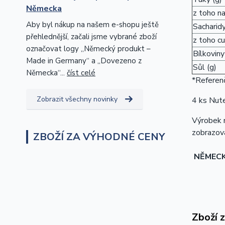
Německa
z toho n
Aby byl nákup na našem e-shopu ještě
Sacharidy
přehlednější, začali jsme vybrané zboží
z toho cu
označovat logy „Německý produkt –
Bílkoviny
Made in Germany“ a „Dovezeno z
Sůl (g)
Německa“...
číst celé
*Referenč
Zobrazit všechny novinky
4 ks Nute
Výrobek m
zobrazova
ZBOŽÍ ZA VÝHODNÉ CENY
NĚMEC
Zboží 