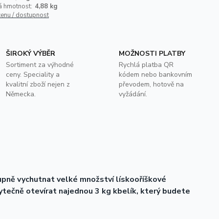
á hmotnost:
4,88 kg
cenu / dostupnost
ŠIROKÝ VÝBĚR
MOŽNOSTI PLATBY
Sortiment za výhodné
Rychlá platba QR
ceny. Speciality a
kódem nebo bankovním
kvalitní zboží nejen z
převodem, hotově na
Německa.
vyžádání.
upně vychutnat velké množství lískooříškové
ytečně otevírat najednou 3 kg kbelík, který budete