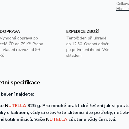
Celkov
Hlídat 
DOPRAVA
EXPEDICE ZBOŽÍ
Výhodná doprava po
Tentýž den při úhradě
celé ČR od 79 Kč. Praha
do 12:30. Osobní odběr
– vlastní rozvoz od 99
po potvrzení ihned. Vše
Kč.
skladem.
tní specifikace
balení najdete:
ice
N
UTELLA
825 g. Pro mnohé praktické řešení jak si post
y s kakaem, vždy si otevřete sklenici dle potřeby, než zb
i několik měsíců. Vaše
N
UTELLA
zůstane vždy čerstvá.