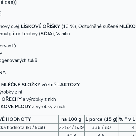
á den))
:
mový olej,
LÍSKOVÉ OŘÍŠKY
(13 %), Odtučněné sušené
MLÉKO
Emulgátor: lecitiny (
SÓJA
), Vanilin
ervantů
v
ogenovaných tuků
NY:
a
MLÉČNÉ SLOŽKY
včetně
LAKTÓZY
ýrobky z ní
É OŘECHY
a výrobky z nich
KOVÉ PLODY
a výrobky z nich
VÉ HODNOTY
na 100 g
1 porce (15 g)
% * v 1
ká hodnota (kJ / kcal)
2252 / 539
336 / 80
4
30,9
4,6
7