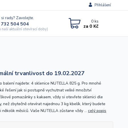
Přihlášení
 si rady? Zavolejte.
0
ks
 732 504 504
za
0 Kč
naší aktuální otevírací doby)
mální trvanlivost do 19.02.2027
o balení najdete: 4 sklenice NUTELLA 825 g. Pro mnohé
cké řešení jak si postupně vychutnat velké množství
říškové pomazánky s kakaem, vždy si otevřete sklenici dle
y, než zbytečně otevírat najednou 3 kg kbelík, který budete
t i několik měsíců. Vaše NUTELLA zůstane vždy ...
celý popis