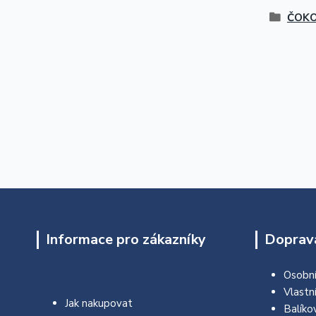
ČOK
Informace pro zákazníky
Doprava
Osobní
Vlastn
Jak nakupovat
Balíko