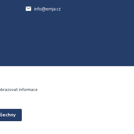
info@emja.cz
obrazovat informace
všechny
Vytvořeno na
Eshop-rychle.cz