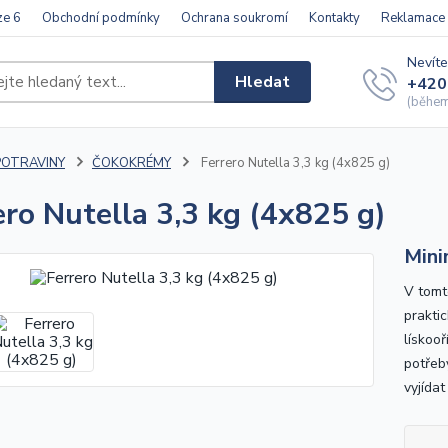
ze 6
Obchodní podmínky
Ochrana soukromí
Kontakty
Reklamace
Nevíte
Hledat
+420
(během 
POTRAVINY
ČOKOKRÉMY
Ferrero Nutella 3,3 kg (4x825 g)
ero Nutella 3,3 kg (4x825 g)
Mini
V tomt
prakti
lískoo
potřeb
vyjída