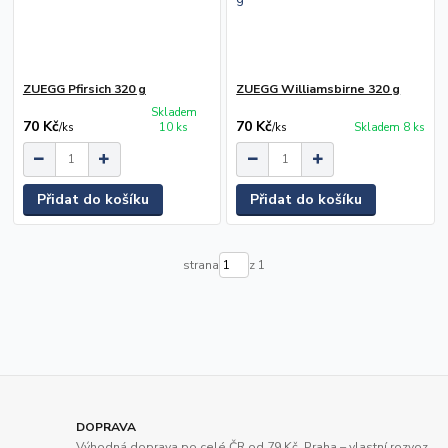
ZUEGG Pfirsich 320 g
ZUEGG Williamsbirne 320 g
Skladem
70 Kč
70 Kč
/
ks
10 ks
/
ks
Skladem 8 ks
Přidat do košíku
Přidat do košíku
strana
z 1
DOPRAVA
Výhodná doprava po celé ČR od 79 Kč. Praha – vlastní rozvoz