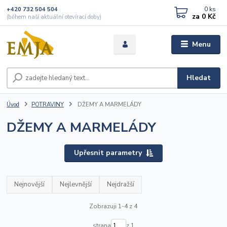
0
ks
+420 732 504 504
za
0 Kč
(během naší aktuální otevírací doby)
Menu
Hledat
Úvod
POTRAVINY
DŽEMY A MARMELÁDY
DŽEMY A MARMELÁDY
Upřesnit parametry
Nejnovější
Nejlevnější
Nejdražší
Zobrazuji 1-4 z 4
strana
z 1