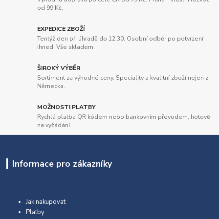
od 99 Kč.
EXPEDICE ZBOŽÍ
Tentýž den při úhradě do 12:30. Osobní odběr po potvrzení
ihned. Vše skladem.
ŠIROKÝ VÝBĚR
Sortiment za výhodné ceny. Speciality a kvalitní zboží nejen z
Německa.
MOŽNOSTI PLATBY
Rychlá platba QR kódem nebo bankovním převodem, hotově
na vyžádání.
Informace pro zákazníky
Jak nakupovat
Platby