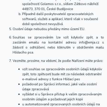
společností Golemos s.r.o., sídlem Zátkovo nábřeží
448/73, 370 01, České Budějovice
Případně další poskytovatelé zpracovatelských
softwarů, služeb a aplikací, které však v současné
době společnost nevyužívá.
Osobní údaje nebudou předány mimo území EU.
Souhlas se zpracováním lze vzít kdykoliv zpět, a to
zasláním emailu na kontaktní adresu info@emja.cz s
žádostí o odhlášení, nebo kliknutím v obdrženém mailu
Hlídacího psa.
Vezměte, prosíme, na vědomí, že podle Nařízení máte právo:
vzít souhlas se zpracováním osobních údajů kdykoliv
zpět, toto zpětvzetí bude mít za následek odstranění
e-mailové adresy z funkce Hlídací pes
požadovat po Správci informaci, jaké vaše osobní
údaje zpracovává
vyžádat si u Správce přístup k vašim zpracovávaným
osobním údajům a požadovat jejich kopii
u automatizovaně zpracovaných osobních údajů na