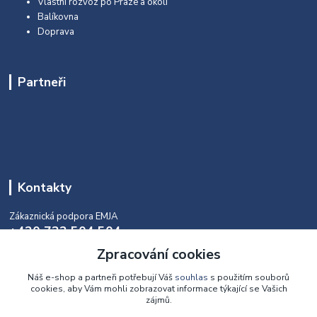
Vlastní rozvoz po Praze a okolí
Balíkovna
Doprava
Partneři
Kontakty
Zákaznická podpora EMJA
+420 732 504 504
(během naší aktuální otevírací doby)
Zpracování cookies
info@emja.cz
Náš e-shop a partneři potřebují Váš
souhlas
s použitím souborů
cookies, aby Vám mohli zobrazovat informace týkající se Vašich
zájmů.