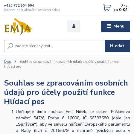
0
ks
+420 732 504 504
za
0 Kč
(během naší aktuální otevírací doby)
Menu
Hledat
Úvod
Souhlas se zpracováním osobních údajů pro účely použití funkce
Hlídací pes
Souhlas se zpracováním osobních
údajů pro účely použití funkce
Hlídací pes
Udělujete tímto souhlas Emil Niček, se sídlem Puškinovo
náměstí 547/6, Praha 6 16000, IČ 66393680 (dále jen
„Správce“
), aby ve smyslu nařízení Evropského parlamentu
a Rady (EU) č. 2016/679 o ochraně fyzických osob v