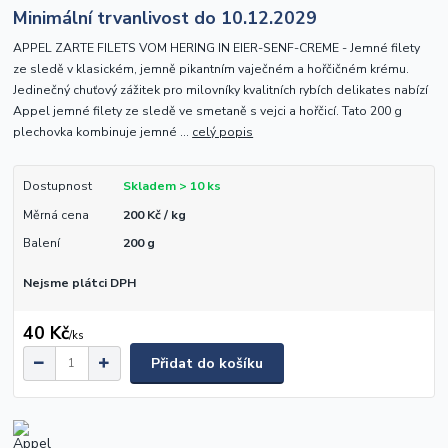
Minimální trvanlivost do 10.12.2029
APPEL ZARTE FILETS VOM HERING IN EIER-SENF-CREME - Jemné filety
ze sledě v klasickém, jemně pikantním vaječném a hořčičném krému.
Jedinečný chuťový zážitek pro milovníky kvalitních rybích delikates nabízí
Appel jemné filety ze sledě ve smetaně s vejci a hořčicí. Tato 200 g
plechovka kombinuje jemné ...
celý popis
Dostupnost
Skladem > 10 ks
Měrná cena
200 Kč / kg
Balení
200 g
Nejsme plátci DPH
40 Kč
/
ks
Přidat do košíku