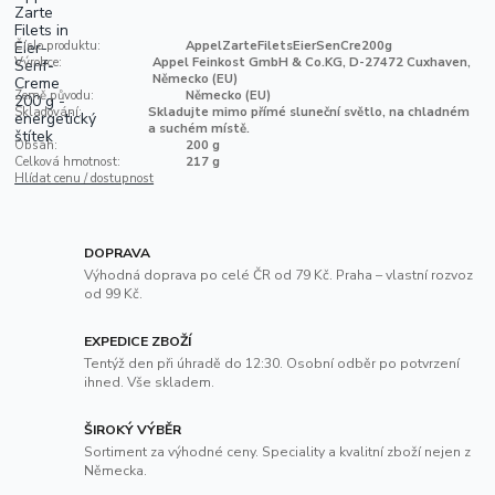
Číslo produktu:
AppelZarteFiletsEierSenCre200g
Výrobce:
Appel Feinkost GmbH & Co.KG, D-27472 Cuxhaven,
Německo (EU)
Země původu:
Německo (EU)
Skladování:
Skladujte mimo přímé sluneční světlo, na chladném
a suchém místě.
Obsah:
200 g
Celková hmotnost:
217 g
Hlídat cenu / dostupnost
DOPRAVA
Výhodná doprava po celé ČR od 79 Kč. Praha – vlastní rozvoz
od 99 Kč.
EXPEDICE ZBOŽÍ
Tentýž den při úhradě do 12:30. Osobní odběr po potvrzení
ihned. Vše skladem.
ŠIROKÝ VÝBĚR
Sortiment za výhodné ceny. Speciality a kvalitní zboží nejen z
Německa.