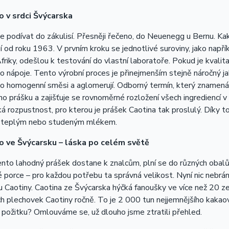
 v srdci Švýcarska
 podívat do zákulisí. Přesněji řečeno, do Neuenegg u Bernu. Ka
bí od roku 1963. V prvním kroku se jednotlivé suroviny, jako např
friky, odešlou k testování do vlastní laboratoře. Pokud je kvali
 nápoje. Tento výrobní proces je přinejmenším stejně náročný j
do homogenní směsi a aglomerují. Odborný termín, který znamená
o prášku a zajišťuje se rovnoměrné rozložení všech ingrediencí v
ká rozpustnost, pro kterou je prášek Caotina tak proslulý. Díky 
 teplým nebo studeným mlékem.
 ve Švýcarsku – láska po celém světě
nto lahodný prášek dostane k znalcům, plní se do různých obalů:
é porce – pro každou potřebu ta správná velikost. Nyní nic nebr
u Caotiny. Caotina ze Švýcarska hýčká fanoušky ve více než 20 ze
 plechovek Caotiny ročně. To je 2 000 tun nejjemnějšího kakao
požitku? Omlouváme se, už dlouho jsme ztratili přehled.