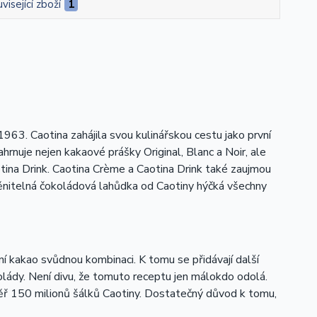
visející zboží
1
963. Caotina zahájila svou kulinářskou cestu jako první
nuje nejen kakaové prášky Original, Blanc a Noir, ale
tina Drink. Caotina Crème a Caotina Drink také zaujmou
měnitelná čokoládová lahůdka od Caotiny hýčká všechny
ní kakao svůdnou kombinaci. K tomu se přidávají další
kolády. Není divu, že tomuto receptu jen málokdo odolá.
ěř 150 milionů šálků Caotiny. Dostatečný důvod k tomu,