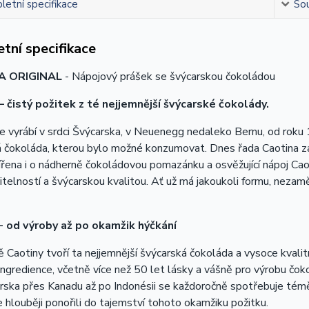
etní specifikace
Sou
tní specifikace
A ORIGINAL
- Nápojový prášek se švýcarskou čokoládou
– čistý požitek z té nejjemnější švýcarské čokolády.
e vyrábí v srdci Švýcarska, v Neuenegg nedaleko Bernu, od roku 1
 čokoláda, kterou bylo možné konzumovat. Dnes řada Caotina zahr
ířena i o nádherně čokoládovou pomazánku a osvěžující nápoj Cao
itelností a švýcarskou kvalitou. Ať už má jakoukoli formu, neza
- od výroby až po okamžik hýčkání
ě Caotiny tvoří ta nejjemnější švýcarská čokoláda a vysoce kvalit
í ingredience, včetně více než 50 let lásky a vášně pro výrobu čo
rska přes Kanadu až po Indonésii se každoročně spotřebuje tém
 hlouběji ponořili do tajemství tohoto okamžiku požitku.