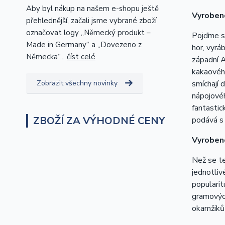
Aby byl nákup na našem e-shopu ještě
Vyrobeno
přehlednější, začali jsme vybrané zboží
označovat logy „Německý produkt –
Pojďme se
Made in Germany“ a „Dovezeno z
hor, vyrá
Německa“...
číst celé
západní A
kakaového
Zobrazit všechny novinky
smíchají 
nápojovéh
fantastic
ZBOŽÍ ZA VÝHODNÉ CENY
podává s
Vyrobeno
Než se te
jednotliv
popularit
gramových
okamžiků 