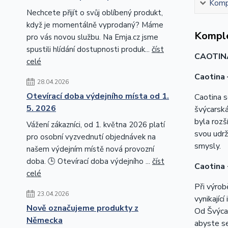
Kompl
Nechcete přijít o svůj oblíbený produkt,
když je momentálně vyprodaný? Máme
Komple
pro vás novou službu. Na Emja.cz jsme
spustili hlídání dostupnosti produk...
číst
CAOTIN
celé
Caotina 
28.04.2026
Otevírací doba výdejního místa od 1.
Caotina s
5. 2026
švýcarská
byla rozš
Vážení zákazníci, od 1. května 2026 platí
svou udrž
pro osobní vyzvednutí objednávek na
smysly.
našem výdejním místě nová provozní
doba. 🕒 Otevírací doba výdejního ...
číst
Caotina 
celé
Při výrob
23.04.2026
vynikajíc
Nově označujeme produkty z
Od Švýca
Německa
abyste se