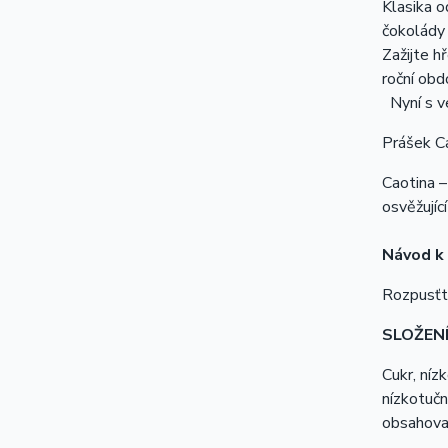
Klasika o
čokolády 
Zažijte h
roční obd
Nyní s v
Prášek Ca
Caotina –
osvěžujíc
Návod k 
Rozpusťte
SLOŽEN
Cukr, níz
nízkotuč
obsahova