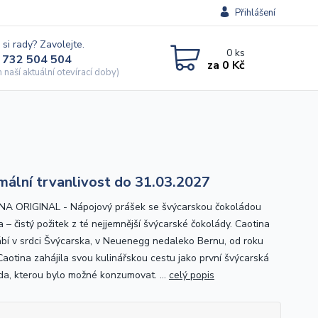
Přihlášení
 si rady? Zavolejte.
0
ks
 732 504 504
za
0 Kč
naší aktuální otevírací doby)
mální trvanlivost do 31.03.2027
A ORIGINAL - Nápojový prášek se švýcarskou čokoládou
 – čistý požitek z té nejjemnější švýcarské čokolády. Caotina
ábí v srdci Švýcarska, v Neuenegg nedaleko Bernu, od roku
Caotina zahájila svou kulinářskou cestu jako první švýcarská
da, kterou bylo možné konzumovat. ...
celý popis