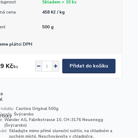
tupnost
Skladem > 10 ks
ná cena
458 Kč / kg
ení
500 g
sme plátci DPH
9 Kč
Přidat do košíku
/
ks
roduktu:
Caotina Original 500g
ůvodu:
Švýcarsko
e:
Wander AG, Fabrikstrasse 10, CH-3176 Neuenegg
(Švýcarsko)
ání:
Skladujte mimo přímé sluneční světlo, na chladném a
suchém místě. Neuchovávejte v chladničce.