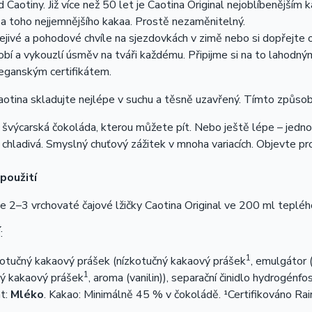
d Caotiny. Již více než 50 let je Caotina Original nejoblíbenějš
a toho nejjemnějšího kakaa. Prostě nezaměnitelný.
řejivé a pohodové chvíle na sjezdovkách v zimě nebo si dopřejte os
obí a vykouzlí úsměv na tváři každému. Připijme si na to lahodn
eganským certifikátem.
otina skladujte nejlépe v suchu a těsně uzavřený. Tímto způsob
 švýcarská čokoláda, kterou můžete pít. Nebo ještě lépe – jedno
í chladivá. Smyslný chuťový zážitek v mnoha variacích. Objevte pr
použití
 2–3 vrchovaté čajové lžičky Caotina Original ve 200 ml teplé
Í
:
1
kotučný kakaový prášek (nízkotučný kakaový prášek
, emulgátor 
1
ný kakaový prášek
, aroma (vanilin)), separační činidlo hydrogénf
t:
Mléko
. Kakao: Minimálně 45 % v čokoládě. ¹Certifikováno Rain