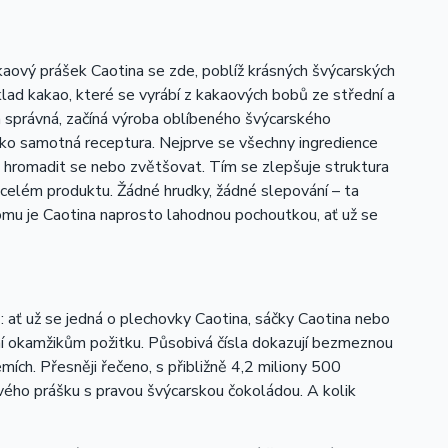
kaový prášek Caotina se zde, poblíž krásných švýcarských
íklad kakao, které se vyrábí z kakaových bobů ze střední a
ta správná, začíná výroba oblíbeného švýcarského
ako samotná receptura. Nejprve se všechny ingredience
 hromadit se nebo zvětšovat. Tím se zlepšuje struktura
 celém produktu. Žádné hrudky, žádné slepování – ta
tomu je Caotina naprosto lahodnou pochoutkou, ať už se
 ať už se jedná o plechovky Caotina, sáčky Caotina nebo
ání okamžikům požitku. Působivá čísla dokazují bezmeznou
mích. Přesněji řečeno, s přibližně 4,2 miliony 500
vého prášku s pravou švýcarskou čokoládou. A kolik