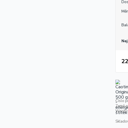
Dos
Měr
Bal
Nej
22
Číslo p
Země p
Výrobc
Skladov