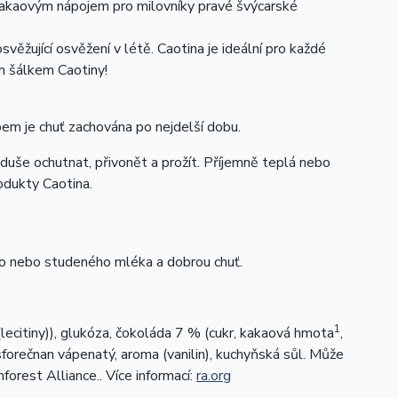
ím kakaovým nápojem pro milovníky pravé švýcarské
věžující osvěžení v létě. Caotina je ideální pro každé
ým šálkem Caotiny!
em je chuť zachována po nejdelší dobu.
duše ochutnat, přivonět a prožít. Příjemně teplá nebo
odukty Caotina.
ho nebo studeného mléka a dobrou chuť.
1
(lecitiny)), glukóza, čokoláda 7 % (cukr, kakaová hmota
,
osforečnan vápenatý, aroma (vanilin), kuchyňská sůl. Může
forest Alliance.. Více informací:
ra.org