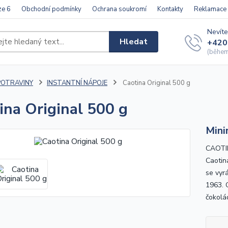
ze 6
Obchodní podmínky
Ochrana soukromí
Kontakty
Reklamace
Nevíte
Hledat
+420
(během 
POTRAVINY
INSTANTNÍ NÁPOJE
Caotina Original 500 g
ina Original 500 g
Mini
CAOTIN
Caotina
se vyr
1963. 
čokolá