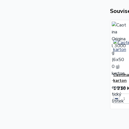
Souvise
Caotina
karton
1 210 