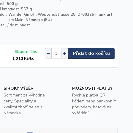
st:
500 g
á hmotnost:
557 g
utor:
Wander GmbH, Westendstrasse 28, D-60325 Frankfurt
am Main. Německo (EU)
cenu / dostupnost
Skladem 9 ks
Přidat do košíku
1 210 Kč
/
ks
ŠIROKÝ VÝBĚR
MOŽNOSTI PLATBY
Sortiment za výhodné
Rychlá platba QR
ceny. Speciality a
kódem nebo bankovním
kvalitní zboží nejen z
převodem, hotově na
Německa.
vyžádání.