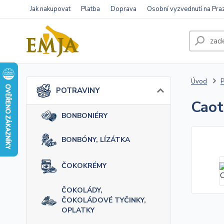
Jak nakupovat
Platba
Doprava
Osobní vyzvednutí na Pra
Úvod
POTRAVINY
Caot
BONBONIÉRY
BONBÓNY, LÍZÁTKA
ČOKOKRÉMY
ČOKOLÁDY,
ČOKOLÁDOVÉ TYČINKY,
OPLATKY