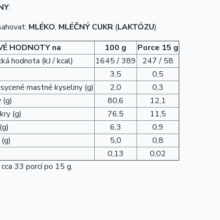
NY
:
sahovat:
MLÉKO
,
MLÉČNÝ CUKR
(
LAKTÓZU
)
VÉ HODNOTY na
100 g
Porce 15 g
ká hodnota (kJ / kcal)
1645 / 389
247 / 58
3,5
0,5
asycené mastné kyseliny (g)
2,0
0,3
 (g)
80,6
12,1
kry (g)
76,5
11,5
(g)
6,3
0,9
 (g)
5,0
0,8
0,13
0,02
cca 33 porcí po 15 g.