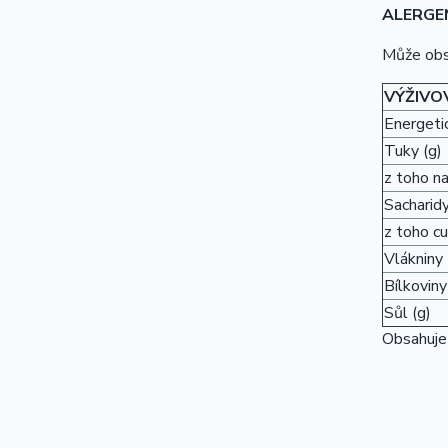
ALERGE
Může ob
VÝŽIVO
Energetic
Tuky (g)
z toho n
Sacharidy
z toho cu
Vlákniny 
Bílkoviny
Sůl (g)
Obsahuje 