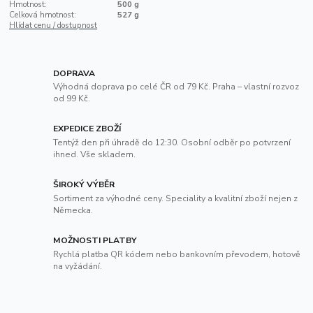
Hmotnost:
500 g
Celková hmotnost:
527 g
Hlídat cenu / dostupnost
DOPRAVA
Výhodná doprava po celé ČR od 79 Kč. Praha – vlastní rozvoz
od 99 Kč.
EXPEDICE ZBOŽÍ
Tentýž den při úhradě do 12:30. Osobní odběr po potvrzení
ihned. Vše skladem.
ŠIROKÝ VÝBĚR
Sortiment za výhodné ceny. Speciality a kvalitní zboží nejen z
Německa.
MOŽNOSTI PLATBY
Rychlá platba QR kódem nebo bankovním převodem, hotově
na vyžádání.