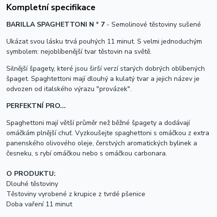
Kompletní specifikace
BARILLA SPAGHETTONI N ° 7
- Semolinové těstoviny sušené
Ukázat svou lásku trvá pouhých 11 minut. S velmi jednoduchým
symbolem: nejoblíbenější tvar těstovin na světě.
Silnější špagety, které jsou širší verzí starých dobrých oblíbených
špaget. Spaghtettoni mají dlouhý a kulatý tvar a jejich název je
odvozen od italského výrazu "provázek".
PERFEKTNÍ PRO...
Spaghettoni mají větší průměr než běžné špagety a dodávají
omáčkám plnější chuť. Vyzkoušejte spaghettoni s omáčkou z extra
panenského olivového oleje, čerstvých aromatických bylinek a
česneku, s rybí omáčkou nebo s omáčkou carbonara.
O PRODUKTU:
Dlouhé těstoviny
Těstoviny vyrobené z krupice z tvrdé pšenice
Doba vaření 11 minut