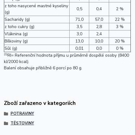
z toho nasycené mastné kyseliny
0,5
0,4
2 %
(g)
Sacharidy (g)
71,0
57,0
22 %
z toho cukry (g)
3,5
2,8
3 %
Vláknina (g)
3,0
2,4
Bílkoviny (g)
13,0
10,0
20 %
Sůl (g)
0,01
0,0
0 %
(1)
RI= Referenční hodnota příjmu u průměrně dospělé osoby (8400
kJ/2000 kcal).
Balení obsahuje přibližně 6 porcí po 80 g.
Zboží zařazeno v kategoriích
POTRAVINY
TĚSTOVINY