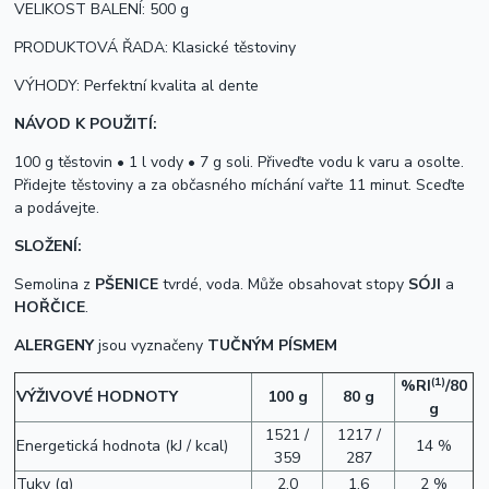
VELIKOST BALENÍ: 500 g
PRODUKTOVÁ ŘADA: Klasické těstoviny
VÝHODY: Perfektní kvalita al dente
NÁVOD K POUŽITÍ:
100 g těstovin • 1 l vody • 7 g soli. Přiveďte vodu k varu a osolte.
Přidejte těstoviny a za občasného míchání vařte 11 minut. Sceďte
a podávejte.
SLOŽENÍ:
Semolina z
PŠENICE
tvrdé, voda. Může obsahovat stopy
SÓJI
a
HOŘČICE
.
ALERGENY
jsou vyznačeny
TUČNÝM PÍSMEM
(1)
%RI
/80
VÝŽIVOVÉ HODNOTY
100 g
80 g
g
1521 /
1217 /
Energetická hodnota (kJ / kcal)
14 %
359
287
Tuky (g)
2,0
1,6
2 %