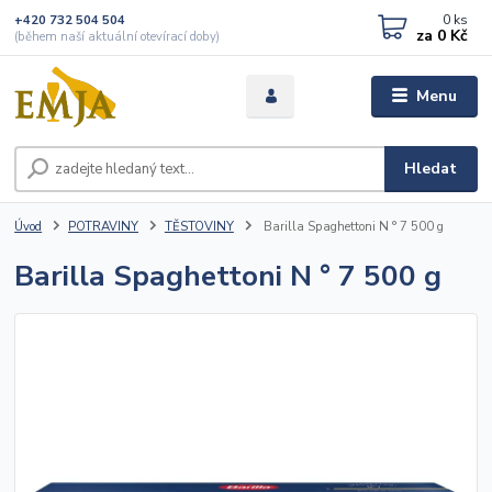
0
ks
+420 732 504 504
za
0 Kč
(během naší aktuální otevírací doby)
Menu
Hledat
Úvod
POTRAVINY
TĚSTOVINY
Barilla Spaghettoni N ° 7 500 g
Barilla Spaghettoni N ° 7 500 g