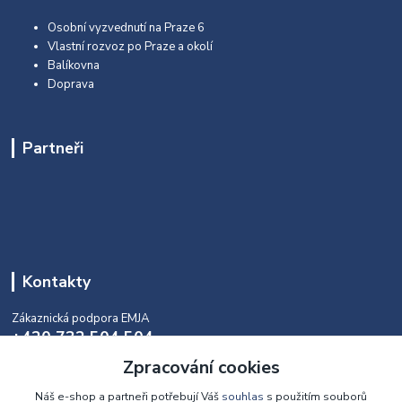
Osobní vyzvednutí na Praze 6
Vlastní rozvoz po Praze a okolí
Balíkovna
Doprava
Partneři
Kontakty
Zákaznická podpora EMJA
+420 732 504 504
(během naší aktuální otevírací doby)
Zpracování cookies
info@emja.cz
Náš e-shop a partneři potřebují Váš
souhlas
s použitím souborů