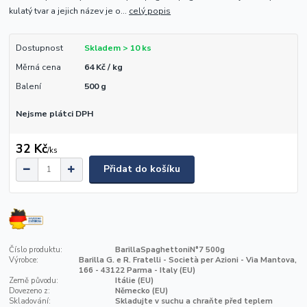
kulatý tvar a jejich název je o...
celý popis
Dostupnost
Skladem > 10 ks
Měrná cena
64 Kč / kg
Balení
500 g
Nejsme plátci DPH
32 Kč
/
ks
Přidat do košíku
Číslo produktu:
BarillaSpaghettoniN°7 500g
Výrobce:
Barilla G. e R. Fratelli - Società per Azioni - Via Mantova,
166 - 43122 Parma - Italy (EU)
Země původu:
Itálie (EU)
Dovezeno z:
Německo (EU)
Skladování:
Skladujte v suchu a chraňte před teplem