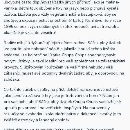
libovolně často doplňovat lízátky jiných příchutí, jako je malina-
vanilka, dětmi tolik oblíbené fixy na jazyk nebo pichlavá kyselá
lízátka. Lízátka jsou vždy vegetariánská a bezlepková, aby se
chuťovou explozí nechal unést téměř každý. Není divu, že v roce
1995 se bez svých oblíbených lízátek neobešli ani astronauti a
okamžitě je vzali do vesmíru!
Rodiče milují, když udělají jejich dětem radost. Sáček plný lízátek
lze použít jako náhradní náplň a jakmile jsou všechna lízátka
snědena, lze kolotoč na lízátka Chupa Chups snadno vybavit
novými lízátky. Je také ideální pro vaši společnost se zákaznickými
provozy. S lízátkovým kolotočem ve vaší firmě nebudou vaši
zákazníci muset své potomky dvakrát žádat, aby je doprovodili na
schůzku.
Co takhle sáček s lízátky na příští dětské narozeninové oslavě
jako cenu za zábavné hry, jako je trefování do hrnce? Nebo jen
pro samoobsluhu? Sáček plný lízátek Chupa Chups samozřejmě
upoutá pozornost i na večírcích dospělých. Na narozeniny,
rozlučky se svobodou, kolaudační párty a dokonce i svatby je to
zvláště estetický a lahodný doplněk.