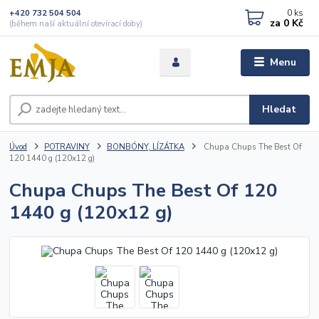
0
ks
+420 732 504 504
za
0 Kč
(během naší aktuální otevírací doby)
Menu
Hledat
Úvod
POTRAVINY
BONBÓNY, LÍZÁTKA
Chupa Chups The Best Of
120 1440 g (120x12 g)
Chupa Chups The Best Of 120
1440 g (120x12 g)