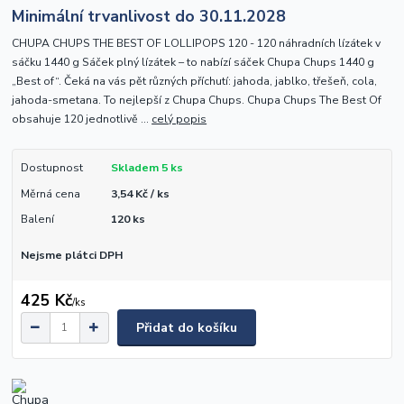
Minimální trvanlivost do 30.11.2028
CHUPA CHUPS THE BEST OF LOLLIPOPS 120 - 120 náhradních lízátek v
sáčku 1440 g Sáček plný lízátek – to nabízí sáček Chupa Chups 1440 g
„Best of“. Čeká na vás pět různých příchutí: jahoda, jablko, třešeň, cola,
jahoda-smetana. To nejlepší z Chupa Chups. Chupa Chups The Best Of
obsahuje 120 jednotlivě ...
celý popis
Dostupnost
Skladem 5 ks
Měrná cena
3,54 Kč / ks
Balení
120 ks
Nejsme plátci DPH
425 Kč
/
ks
Přidat do košíku