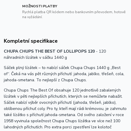
MOŽNOSTI PLATBY
Rychlá platba QR kódem nebo bankovním převodem, hotově
na vyžádání.
Kompletní specifikace
CHUPA CHUPS THE BEST OF LOLLIPOPS 120
- 120
ná
hradních lízátek v sáčku 1440 g
Sáček plný lízátek – to nabízí sáček Chupa Chups 1440 g „Best
of“. Čeká na vás pět různých příchutí: jahoda, jablko, třešeň, cola,
jahoda-smetana. To nejlepší z Chupa Chups.
Chupa Chups The Best Of obsahuje 120 jednotlivě zabalených
lízátek v pěti nejlepších příchutích, kterých se nemůžete nabažit.
Sáček nabízí výběr ovocných příchutí (jahoda, třešeň, jablko),
oblíbenou příchuť coly. Pro ty, kteří mají rádi krémovou, je zahrnuto
také lízátko s příchutí jahoda-smetana. Od svého založení v roce
1958 vyvinula společnost Chupa Chups lízátka ve více než 100
lahodných příchutích. Pro extra porci zpestření lze kolotoč