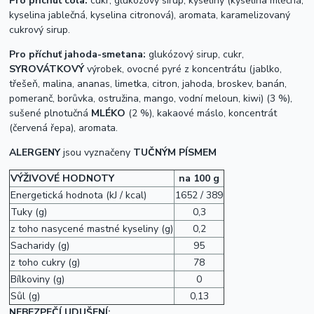
Pro příchuť cola:
cukr, glukózový sirup, kyseliny (kyselina mléčná,
kyselina jablečná, kyselina citronová), aromata, karamelizovaný
cukrový sirup.
Pro příchuť jahoda-smetana:
glukózový sirup, cukr,
SYROVÁTKOVÝ
výrobek, ovocné pyré z koncentrátu (jablko,
třešeň, malina, ananas, limetka, citron, jahoda, broskev, banán,
pomeranč, borůvka, ostružina, mango, vodní meloun, kiwi) (3 %),
sušené plnotučná
MLÉKO
(2 %), kakaové máslo, koncentrát
(červená řepa), aromata.
ALERGENY
jsou vyznačeny
TUČNÝM PÍSMEM
VÝŽIVOVÉ HODNOTY
na 100 g
Energetická hodnota (kJ / kcal)
1652 / 389
Tuky (g)
0,3
z toho nasycené mastné kyseliny (g)
0,2
Sacharidy (g)
95
z toho cukry (g)
78
Bílkoviny (g)
0
Sůl (g)
0,13
NEBEZPEČÍ UDUŠENÍ: