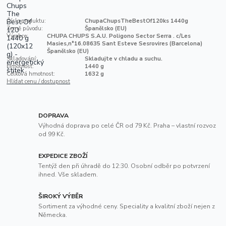
Číslo produktu:
ChupaChupsTheBestOf120ks 1440g
Země původu:
Španělsko (EU)
Výrobce:
CHUPA CHUPS S.A.U. Poligono Sector Serra . c/Les
Masies,n°16.08635 Sant Esteve Sesrovires (Barcelona)
Španělsko (EU)
Skladování:
Skladujte v chladu a suchu.
Hmotnost:
1440 g
Celková hmotnost:
1632 g
Hlídat cenu / dostupnost
DOPRAVA
Výhodná doprava po celé ČR od 79 Kč. Praha – vlastní rozvoz
od 99 Kč.
EXPEDICE ZBOŽÍ
Tentýž den při úhradě do 12:30. Osobní odběr po potvrzení
ihned. Vše skladem.
ŠIROKÝ VÝBĚR
Sortiment za výhodné ceny. Speciality a kvalitní zboží nejen z
Německa.