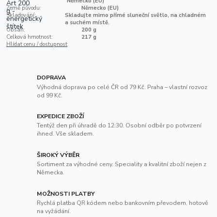
Německo (EU)
Země původu:
Německo (EU)
Skladování:
Skladujte mimo přímé sluneční světlo, na chladném
a suchém místě.
Obsah:
200 g
Celková hmotnost:
217 g
Hlídat cenu / dostupnost
DOPRAVA
Výhodná doprava po celé ČR od 79 Kč. Praha – vlastní rozvoz
od 99 Kč.
EXPEDICE ZBOŽÍ
Tentýž den při úhradě do 12:30. Osobní odběr po potvrzení
ihned. Vše skladem.
ŠIROKÝ VÝBĚR
Sortiment za výhodné ceny. Speciality a kvalitní zboží nejen z
Německa.
MOŽNOSTI PLATBY
Rychlá platba QR kódem nebo bankovním převodem, hotově
na vyžádání.