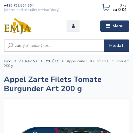
0
ks
+420 732 504 504
za
0 Kč
(během naší aktuální otevírací doby)
Menu
Hledat
Úvod
POTRAVINY
RYBIČKY
Appel Zarte Filets Tomate Burgunder Art
200 g
Appel Zarte Filets Tomate
Burgunder Art 200 g