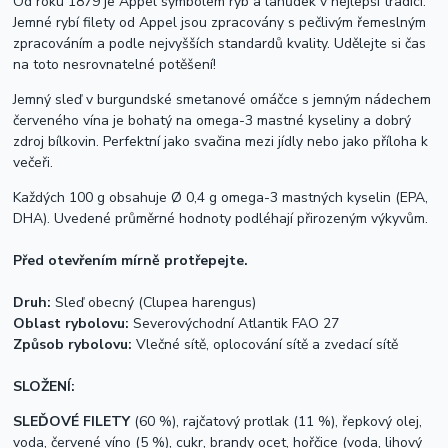
Od roku 1879 je Appel symbolem ryb a lahůdek v nejlepší tradici.
Jemné rybí filety od Appel jsou zpracovány s pečlivým řemeslným
zpracováním a podle nejvyšších standardů kvality. Udělejte si čas
na toto nesrovnatelné potěšení!
Jemný sleď v burgundské smetanové omáčce s jemným nádechem
červeného vína je bohatý na omega-3 mastné kyseliny a dobrý
zdroj bílkovin. Perfektní jako svačina mezi jídly nebo jako příloha k
večeři.
Každých 100 g obsahuje Ø 0,4 g omega-3 mastných kyselin (EPA,
DHA). Uvedené průměrné hodnoty podléhají přirozeným výkyvům.
Před otevřením mírně protřepejte.
Druh:
Sleď obecný (Clupea harengus)
Oblast rybolovu:
Severovýchodní Atlantik FAO 27
Způsob rybolovu:
Vlečné sítě, oplocování sítě a zvedací sítě
SLOŽENÍ:
SLEĎOVÉ FILETY
(60 %), rajčatový protlak (11 %), řepkový olej,
voda, červené víno (5 %), cukr, brandy ocet,
hořčice (voda, lihový