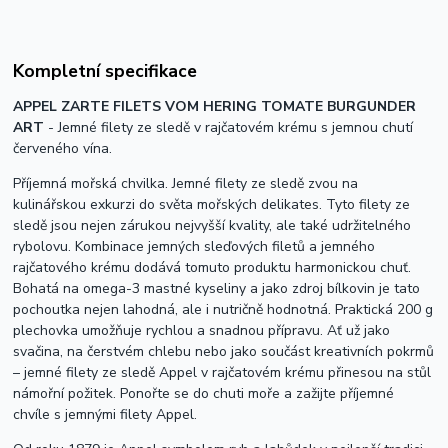
Kompletní specifikace
APPEL ZARTE FILETS VOM HERING TOMATE BURGUNDER
ART
- Jemné filety ze sledě v rajčatovém krému s jemnou chutí
červeného vína.
Příjemná mořská chvilka. Jemné filety ze sledě zvou na
kulinářskou exkurzi do světa mořských delikates. Tyto filety ze
sledě jsou nejen zárukou nejvyšší kvality, ale také udržitelného
rybolovu. Kombinace jemných sleďových filetů a jemného
rajčatového krému dodává tomuto produktu harmonickou chuť.
Bohatá na omega-3 mastné kyseliny a jako zdroj bílkovin je tato
pochoutka nejen lahodná, ale i nutričně hodnotná. Praktická 200 g
plechovka umožňuje rychlou a snadnou přípravu. Ať už jako
svačina, na čerstvém chlebu nebo jako součást kreativních pokrmů
– jemné filety ze sledě Appel v rajčatovém krému přinesou na stůl
námořní požitek. Ponořte se do chuti moře a zažijte příjemné
chvíle s jemnými filety Appel.