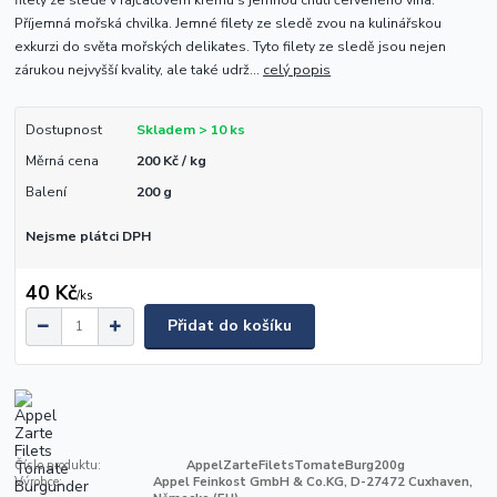
filety ze sledě v rajčatovém krému s jemnou chutí červeného vína.
Příjemná mořská chvilka. Jemné filety ze sledě zvou na kulinářskou
exkurzi do světa mořských delikates. Tyto filety ze sledě jsou nejen
zárukou nejvyšší kvality, ale také udrž...
celý popis
Dostupnost
Skladem > 10 ks
Měrná cena
200 Kč / kg
Balení
200 g
Nejsme plátci DPH
40 Kč
/
ks
Přidat do košíku
Číslo produktu:
AppelZarteFiletsTomateBurg200g
Výrobce:
Appel Feinkost GmbH & Co.KG, D-27472 Cuxhaven,