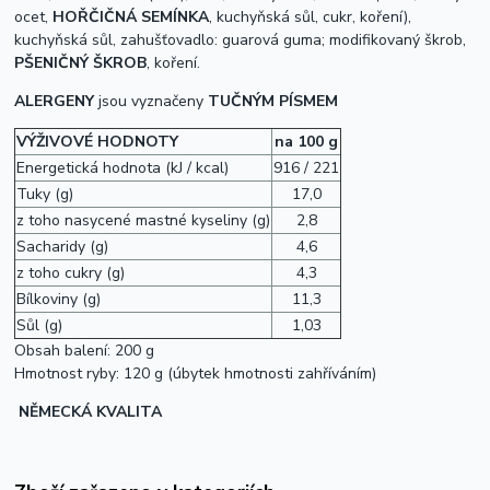
ocet,
HOŘČIČNÁ SEMÍNKA
, kuchyňská sůl, cukr, koření),
kuchyňská sůl, zahušťovadlo: guarová guma; modifikovaný škrob,
PŠENIČNÝ ŠKROB
, koření.
ALERGENY
jsou vyznačeny
TUČNÝM PÍSMEM
VÝŽIVOVÉ HODNOTY
na 100 g
Energetická hodnota (kJ / kcal)
916 / 221
Tuky (g)
17,0
z toho nasycené mastné kyseliny (g)
2,8
Sacharidy (g)
4,6
z toho cukry (g)
4,3
Bílkoviny (g)
11,3
Sůl (g)
1,03
Obsah balení: 200 g
Hmotnost ryby: 120 g (úbytek hmotnosti zahříváním)
NĚMECKÁ KVALITA