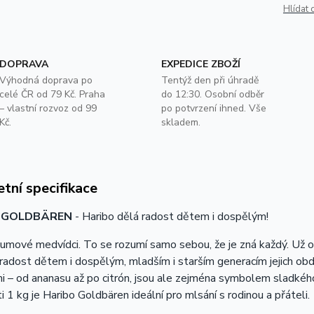
Hlídat 
DOPRAVA
EXPEDICE ZBOŽÍ
Výhodná doprava po
Tentýž den při úhradě
celé ČR od 79 Kč. Praha
do 12:30. Osobní odběr
– vlastní rozvoz od 99
po potvrzení ihned. Vše
Kč.
skladem.
tní specifikace
 GOLDBÄREN
- Haribo dělá radost dětem i dospělým!
mové medvídci. To se rozumí samo sebou, že je zná každý. Už od 
radost dětem i dospělým, mladším i starším generacím jejich obdiv
i – od ananasu až po citrón, jsou ale zejména symbolem sladkého
 1 kg je Haribo Goldbären ideální pro mlsání s rodinou a přáteli.