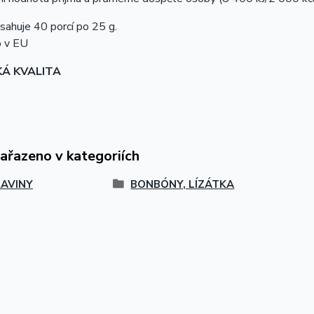
sahuje 40 porcí po 25 g.
 v EU
KÁ KVALITA
zařazeno v kategoriích
AVINY
BONBÓNY, LÍZÁTKA