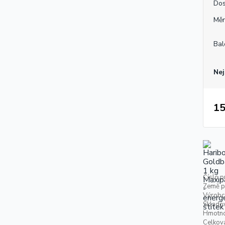
Dos
Měr
Bal
Nej
15
Číslo p
Země p
Výrobc
Skladov
Hmotno
Celkov