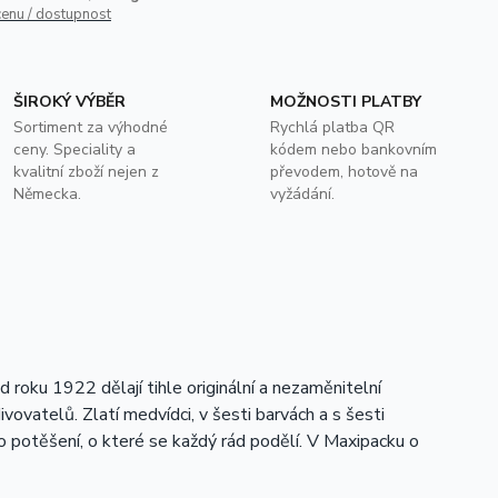
cenu / dostupnost
ŠIROKÝ VÝBĚR
MOŽNOSTI PLATBY
Sortiment za výhodné
Rychlá platba QR
ceny. Speciality a
kódem nebo bankovním
kvalitní zboží nejen z
převodem, hotově na
Německa.
vyžádání.
roku 1922 dělají tihle originální a nezaměnitelní
ovatelů. Zlatí medvídci, v šesti barvách a s šesti
 potěšení, o které se každý rád podělí. V Maxipacku o