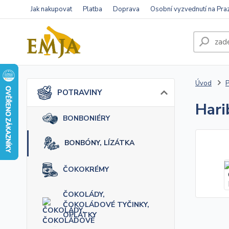
Jak nakupovat
Platba
Doprava
Osobní vyzvednutí na Pra
Úvod
POTRAVINY
Hari
BONBONIÉRY
BONBÓNY, LÍZÁTKA
ČOKOKRÉMY
ČOKOLÁDY,
ČOKOLÁDOVÉ TYČINKY,
OPLATKY