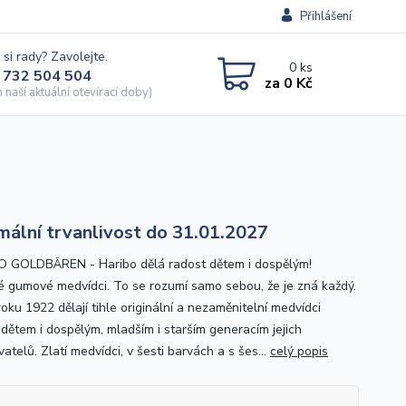
Přihlášení
 si rady? Zavolejte.
0
ks
 732 504 504
za
0 Kč
naší aktuální otevírací doby)
mální trvanlivost do 31.01.2027
 GOLDBÄREN - Haribo dělá radost dětem i dospělým!
 gumové medvídci. To se rozumí samo sebou, že je zná každý.
oku 1922 dělají tihle originální a nezaměnitelní medvídci
 dětem i dospělým, mladším i starším generacím jejich
atelů. Zlatí medvídci, v šesti barvách a s šes...
celý popis