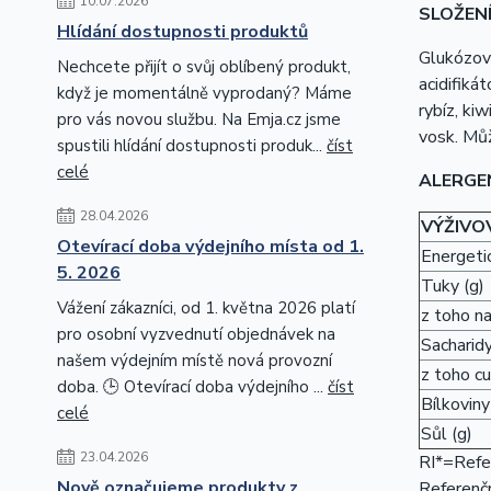
10.07.2026
SLOŽEN
Hlídání dostupnosti produktů
Glukózový
Nechcete přijít o svůj oblíbený produkt,
acidifiká
když je momentálně vyprodaný? Máme
rybíz, kiw
pro vás novou službu. Na Emja.cz jsme
vosk. Mů
spustili hlídání dostupnosti produk...
číst
celé
ALERGE
28.04.2026
VÝŽIVO
Otevírací doba výdejního místa od 1.
Energetic
5. 2026
Tuky (g)
Vážení zákazníci, od 1. května 2026 platí
z toho n
pro osobní vyzvednutí objednávek na
Sacharidy
našem výdejním místě nová provozní
z toho cu
doba. 🕒 Otevírací doba výdejního ...
číst
Bílkoviny
celé
Sůl (g)
23.04.2026
RI*=Refer
Nově označujeme produkty z
Referenčn