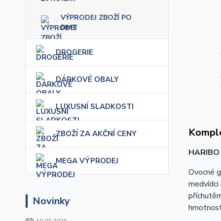
VÝPRODEJ ZBOŽÍ PO
DMT
DROGERIE
DÁRKOVÉ OBALY
LUXUSNÍ SLADKOSTI
Komple
ZBOŽÍ ZA AKČNÍ CENY
HARIBO
MEGA VÝPRODEJ
Ovocné gu
medvídci 
příchutěm
Novinky
hmotnosti