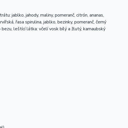
átu: jablko, jahody, maliny, pomeranč, citrón, ananas,
rvířská, řasa spirulina, jablko, bezinky, pomeranč, černý
bezu, leštící látka: včelí vosk bílý a žlutý, karnaubský
l).