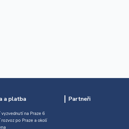
 a platba
Partneři
 vyzvednutí na Praze 6
í rozvoz po Praze a okolí
vna