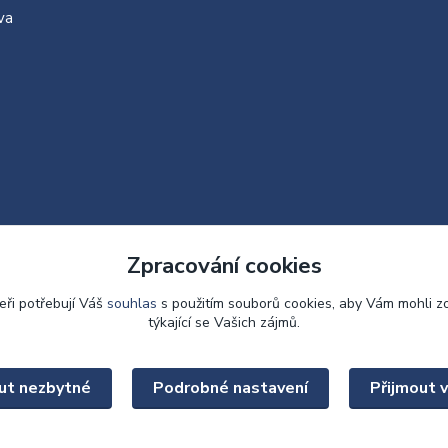
va
Zpracování cookies
eři potřebují Váš
souhlas
s použitím souborů cookies, aby Vám mohli z
týkající se Vašich zájmů.
Upravit sběr cookies.
ut nezbytné
Podrobné nastavení
Přijmout 