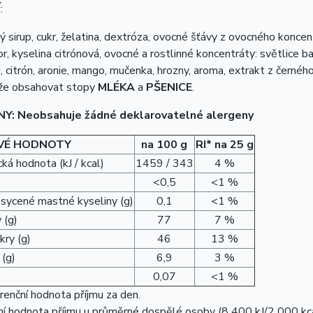
Í
:
 sirup, cukr, želatina, dextróza, ovocné šťávy z ovocného koncentr
tor, kyselina citrónová, ovocné a rostlinné koncentráty: světlice ba
i, citrón, aronie, mango, mučenka, hrozny, aroma, extrakt z černého 
že obsahovat stopy
MLÉKA
a
PŠENICE
.
NY
: Neobsahuje žádné deklarovatelné alergeny
VÉ HODNOTY
na 100 g
RI* na 25 g
ká hodnota (kJ / kcal)
1459 / 343
4 %
<0,5
<1 %
asycené mastné kyseliny (g)
0,1
<1 %
 (g)
77
7 %
kry (g)
46
13 %
 (g)
6,9
3 %
0,07
<1 %
enční hodnota příjmu za den.
í hodnota příjmu u průměrné dospělé osoby (8 400 kJ/2 000 kca