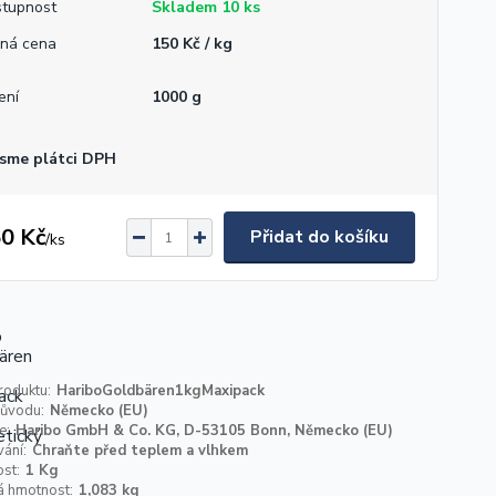
tupnost
Skladem 10 ks
ná cena
150 Kč / kg
ení
1000 g
sme plátci DPH
0 Kč
Přidat do košíku
/
ks
roduktu:
HariboGoldbären1kgMaxipack
ůvodu:
Německo (EU)
e:
Haribo GmbH & Co. KG, D-53105 Bonn, Německo (EU)
ání:
Chraňte před teplem a vlhkem
st:
1 Kg
á hmotnost:
1,083 kg