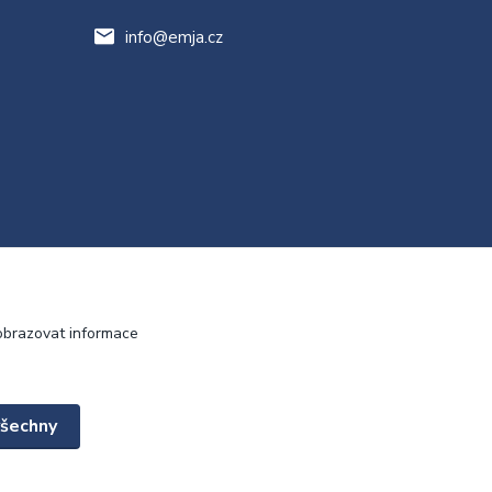
info@emja.cz
obrazovat informace
všechny
Vytvořeno na
Eshop-rychle.cz