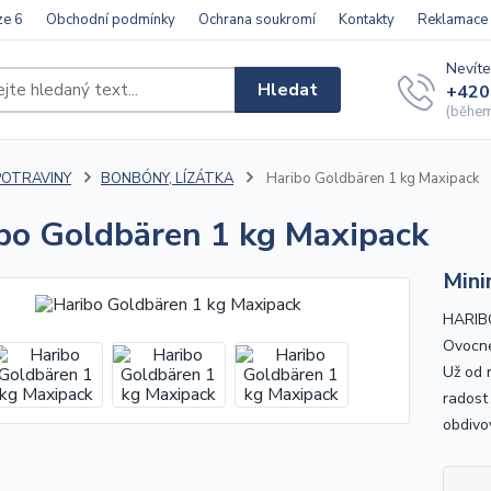
ze 6
Obchodní podmínky
Ochrana soukromí
Kontakty
Reklamace
Nevíte
Hledat
+420
(během 
POTRAVINY
BONBÓNY, LÍZÁTKA
Haribo Goldbären 1 kg Maxipack
bo Goldbären 1 kg Maxipack
Mini
HARIBO
Ovocné
Už od r
radost
obdivov