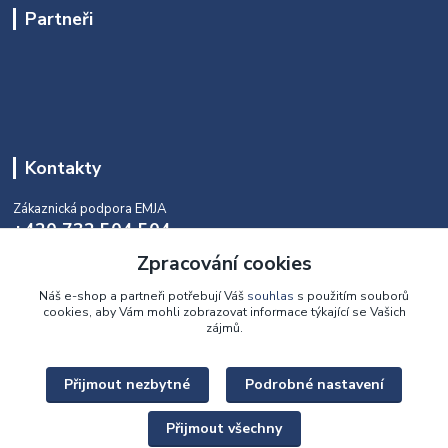
Partneři
Kontakty
Zákaznická podpora EMJA
+420 732 504 504
(během naší aktuální otevírací doby)
Zpracování cookies
info@emja.cz
Náš e-shop a partneři potřebují Váš
souhlas
s použitím souborů
cookies, aby Vám mohli zobrazovat informace týkající se Vašich
zájmů.
Přijmout nezbytné
Podrobné nastavení
Upravit sběr cookies.
Přijmout všechny