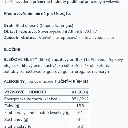
DHA). Uvedené průměrné hodnoty podléhají přirozeným výkyvům.
Před otevřením mírně protřepejte.
Druh:
Sleď obecný (Clupea harengus)
Oblast rybolovu:
Severovýchodní Atlantik FAO 27
Způsob rybolovu:
Vlečné sítě, oplocování sítě a zvedací sítě
SLOŽENÍ:
SLEĎOVÉ FILETY
(60 %), rajčatový protlak (13 %), voda, řepkový
olej, cukr, lihový ocet, kuchyňská sůl, koření, škrob, kořenící
extrakty, zahušťovadlo: guarová guma; oregano, rozmarýn.
ALERGENY
jsou vyznačeny
TUČNÝM PÍSMEM
VÝŽIVOVÉ HODNOTY
na 100 g
Energetická hodnota (kJ / kcal)
881 / 212
Tuky (g)
15,3
z toho nasycené mastné kyseliny (g)
3,1
Sacharidy (g)
6,4
z toho cukry (g)
6,0