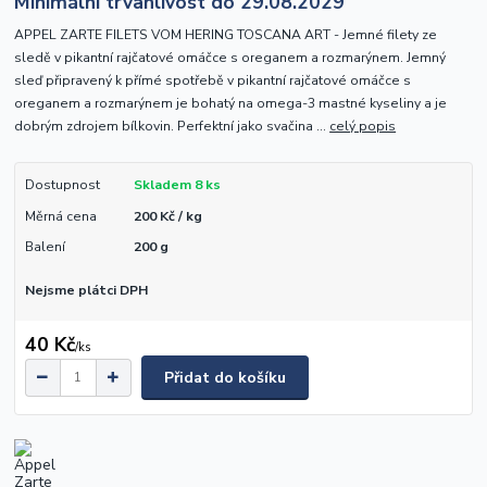
Minimální trvanlivost do 29.08.2029
APPEL ZARTE FILETS VOM HERING TOSCANA ART - Jemné filety ze
sledě v pikantní rajčatové omáčce s oreganem a rozmarýnem. Jemný
sleď připravený k přímé spotřebě v pikantní rajčatové omáčce s
oreganem a rozmarýnem je bohatý na omega-3 mastné kyseliny a je
dobrým zdrojem bílkovin. Perfektní jako svačina ...
celý popis
Dostupnost
Skladem 8 ks
Měrná cena
200 Kč / kg
Balení
200 g
Nejsme plátci DPH
40 Kč
/
ks
Přidat do košíku