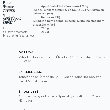
Číslo produktu:
AppelZarteFiletsToscanaArt200g
Výrobce:
Appel Feinkost GmbH & Co.KG, D-27472 Cuxhaven,
Německo (EU)
Země původu:
Německo (EU)
Skladování:
Skladujte mimo přímé sluneční světlo, na chladném
a suchém místě.
Obsah:
200 g
Celková hmotnost:
217 g
Hlídat cenu / dostupnost
DOPRAVA
Výhodná doprava po celé ČR od 79 Kč. Praha – vlastní rozvoz
od 99 Kč.
EXPEDICE ZBOŽÍ
Tentýž den při úhradě do 12:30. Osobní odběr po potvrzení
ihned. Vše skladem.
ŠIROKÝ VÝBĚR
Sortiment za výhodné ceny. Speciality a kvalitní zboží nejen z
Německa.