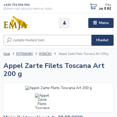
0
ks
+420 732 504 504
za
0 Kč
(během naší aktuální otevírací doby)
Menu
Hledat
Úvod
POTRAVINY
RYBIČKY
Appel Zarte Filets Toscana Art 200 g
Appel Zarte Filets Toscana Art
200 g