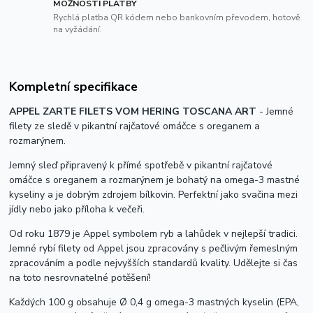
MOŽNOSTI PLATBY
Rychlá platba QR kódem nebo bankovním převodem, hotově
na vyžádání.
Kompletní specifikace
APPEL ZARTE FILETS VOM HERING TOSCANA ART
- Jemné
filety ze sledě v pikantní rajčatové omáčce s oreganem a
rozmarýnem.
Jemný sleď připravený k přímé spotřebě v pikantní rajčatové
omáčce s oreganem a rozmarýnem je bohatý na omega-3 mastné
kyseliny a je dobrým zdrojem bílkovin. Perfektní jako svačina mezi
jídly nebo jako příloha k večeři.
Od roku 1879 je Appel symbolem ryb a lahůdek v nejlepší tradici.
Jemné rybí filety od Appel jsou zpracovány s pečlivým řemeslným
zpracováním a podle nejvyšších standardů kvality. Udělejte si čas
na toto nesrovnatelné potěšení!
Každých 100 g obsahuje Ø 0,4 g omega-3 mastných kyselin (EPA,