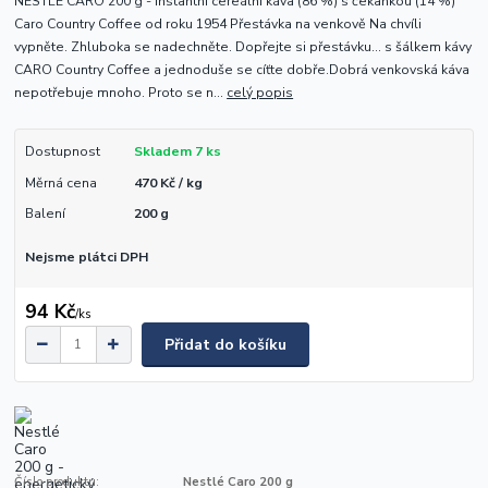
NESTLÉ CARO 200 g - Instantní cereální káva (86 %) s čekankou (14 %)
Caro Country Coffee od roku 1954 Přestávka na venkově Na chvíli
vypněte. Zhluboka se nadechněte. Dopřejte si přestávku… s šálkem kávy
CARO Country Coffee a jednoduše se cíťte dobře.Dobrá venkovská káva
nepotřebuje mnoho. Proto se n...
celý popis
Dostupnost
Skladem 7 ks
Měrná cena
470 Kč / kg
Balení
200 g
Nejsme plátci DPH
94 Kč
/
ks
Přidat do košíku
Číslo produktu:
Nestlé Caro 200 g