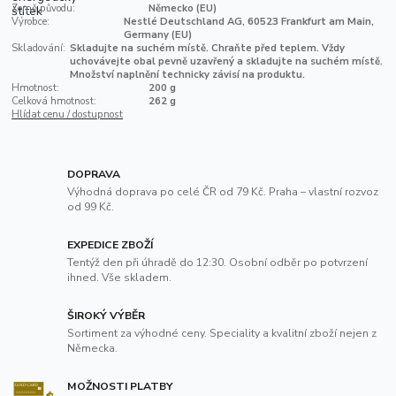
Země původu:
Německo (EU)
Výrobce:
Nestlé Deutschland AG, 60523 Frankfurt am Main,
Germany (EU)
Skladování:
Skladujte na suchém místě. Chraňte před teplem. Vždy
uchovávejte obal pevně uzavřený a skladujte na suchém místě.
Množství naplnění technicky závisí na produktu.
Hmotnost:
200 g
Celková hmotnost:
262 g
Hlídat cenu / dostupnost
DOPRAVA
Výhodná doprava po celé ČR od 79 Kč. Praha – vlastní rozvoz
od 99 Kč.
EXPEDICE ZBOŽÍ
Tentýž den při úhradě do 12:30. Osobní odběr po potvrzení
ihned. Vše skladem.
ŠIROKÝ VÝBĚR
Sortiment za výhodné ceny. Speciality a kvalitní zboží nejen z
Německa.
MOŽNOSTI PLATBY