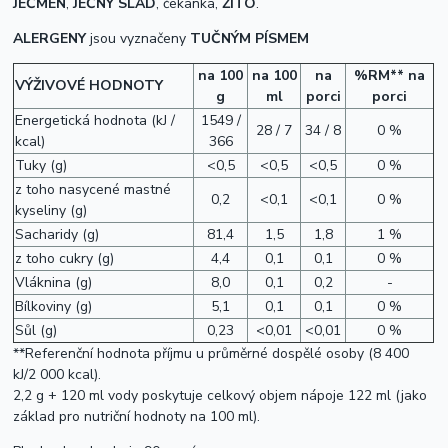
JEČMEN
,
JEČNÝ SLAD
, čekanka,
ŽITO
.
ALERGENY
jsou vyznačeny
TUČNÝM PÍSMEM
na 100
na 100
na
%RM** na
VÝŽIVOVÉ HODNOTY
g
ml
porci
porci
Energetická hodnota (kJ /
1549 /
28 / 7
34 / 8
0 %
kcal)
366
Tuky (g)
<0,5
<0,5
<0,5
0 %
z toho nasycené mastné
0,2
<0,1
<0,1
0 %
kyseliny (g)
Sacharidy (g)
81,4
1,5
1,8
1 %
z toho cukry (g)
4,4
0,1
0,1
0 %
Vláknina (g)
8,0
0,1
0,2
-
Bílkoviny (g)
5,1
0,1
0,1
0 %
Sůl (g)
0,23
<0,01
<0,01
0 %
**Referenční hodnota příjmu u průměrné dospělé osoby (8 400
kJ/2 000 kcal).
2,2 g + 120 ml vody poskytuje celkový objem nápoje 122 ml (jako
základ pro nutriční hodnoty na 100 ml).