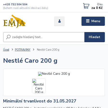
0
ks
+420 732 504 504
za
0 Kč
(během naší aktuální otevírací doby)
Menu
Hledat
Úvod
POTRAVINY
Nestlé Caro 200 g
Nestlé Caro 200 g
Minimální trvanlivost do 31.05.2027