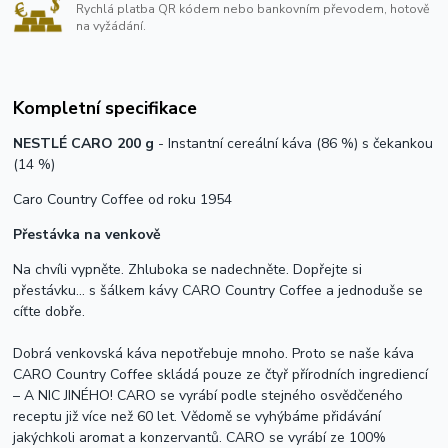
Rychlá platba QR kódem nebo bankovním převodem, hotově
na vyžádání.
Kompletní specifikace
NESTLÉ CARO 200 g
- Instantní cereální káva (86 %) s čekankou
(14 %)
Caro Country Coffee od roku 1954
Přestávka na venkově
Na chvíli vypněte. Zhluboka se nadechněte. Dopřejte si
přestávku… s šálkem kávy CARO Country Coffee a jednoduše se
cíťte dobře.
Dobrá venkovská káva nepotřebuje mnoho. Proto se naše káva
CARO Country Coffee skládá pouze ze čtyř přírodních ingrediencí
– A NIC JINÉHO! CARO se vyrábí podle stejného osvědčeného
receptu již více než 60 let. Vědomě se vyhýbáme přidávání
jakýchkoli aromat a konzervantů. CARO se vyrábí ze 100%