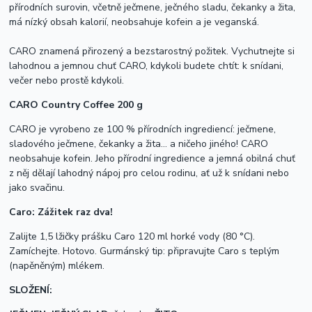
přírodních surovin, včetně ječmene, ječného sladu, čekanky a žita,
má nízký obsah kalorií, neobsahuje kofein a je veganská.
CARO znamená přirozený a bezstarostný požitek. Vychutnejte si
lahodnou a jemnou chuť CARO, kdykoli budete chtít: k snídani,
večer nebo prostě kdykoli.
CARO Country Coffee 200 g
CARO je vyrobeno ze 100 % přírodních ingrediencí: ječmene,
sladového ječmene, čekanky a žita… a ničeho jiného! CARO
neobsahuje kofein. Jeho přírodní ingredience a jemná obilná chuť
z něj dělají lahodný nápoj pro celou rodinu, ať už k snídani nebo
jako svačinu.
Caro: Zážitek raz dva!
Zalijte 1,5 lžičky prášku Caro 120 ml horké vody (80 °C).
Zamíchejte. Hotovo. Gurmánský tip: připravujte Caro s teplým
(napěněným) mlékem.
SLOŽENÍ: