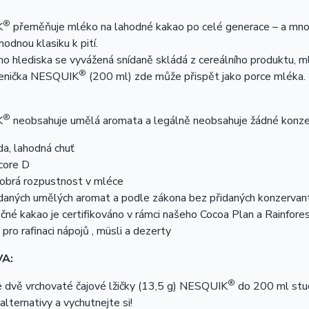
®
K
přeměňuje mléko na lahodné kakao po celé generace – a mnoz
odnou klasiku k pití.
ího hlediska se vyvážená snídaně skládá z cereálního produktu, 
®
lenička NESQUIK
(200 ml) zde může přispět jako porce mléka. 
®
K
neobsahuje umělá aromata a legálně neobsahuje žádné konzer
a, lahodná chuť
core D
dobrá rozpustnost v mléce
idaných umělých aromat a podle zákona bez přidaných konzervan
čné kakao je certifikováno v rámci našeho Cocoa Plan a Rainfores
pro rafinaci nápojů , müsli a dezerty
VA:
®
 dvě vrchovaté čajové lžičky (13,5 g) NESQUIK
do 200 ml stu
 alternativy a vychutnejte si!