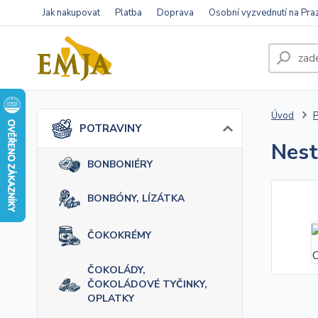
Jak nakupovat
Platba
Doprava
Osobní vyzvednutí na Pra
Úvod
POTRAVINY
Nest
BONBONIÉRY
BONBÓNY, LÍZÁTKA
ČOKOKRÉMY
ČOKOLÁDY,
ČOKOLÁDOVÉ TYČINKY,
OPLATKY