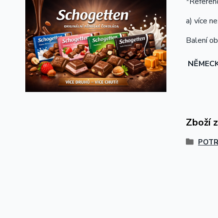
*Referenč
a) více n
Balení ob
NĚMEC
Zboží 
POTR