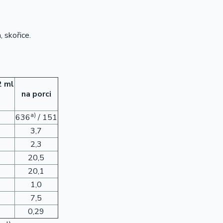
, skořice.
2 ml
na porci
)
a)
636
/ 151
3,7
2,3
20,5
20,1
1,0
7,5
0,29