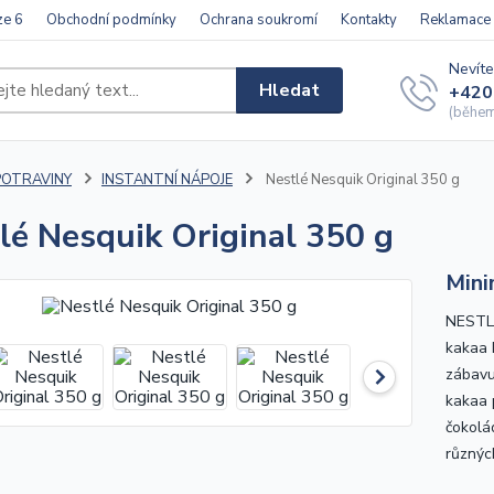
ze 6
Obchodní podmínky
Ochrana soukromí
Kontakty
Reklamace
Nevíte
Hledat
+420
(během 
POTRAVINY
INSTANTNÍ NÁPOJE
Nestlé Nesquik Original 350 g
lé Nesquik Original 350 g
Mini
NESTLÉ
kakaa 
zábavu
kakaa 
čokolá
různých