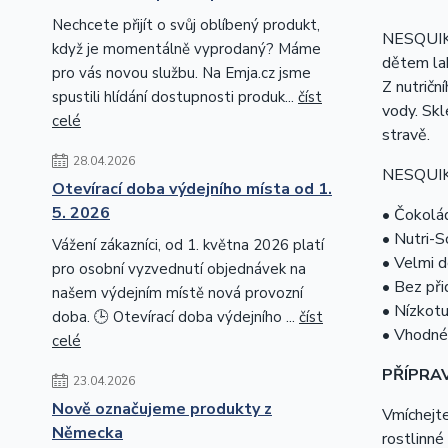
Nechcete přijít o svůj oblíbený produkt,
NESQUI
když je momentálně vyprodaný? Máme
dětem lah
pro vás novou službu. Na Emja.cz jsme
Z nutričn
spustili hlídání dostupnosti produk...
číst
vody. Sk
celé
stravě.
28.04.2026
NESQUI
Otevírací doba výdejního místa od 1.
5. 2026
• Čokolád
• Nutri-S
Vážení zákazníci, od 1. května 2026 platí
• Velmi 
pro osobní vyzvednutí objednávek na
• Bez př
našem výdejním místě nová provozní
• Nízkotu
doba. 🕒 Otevírací doba výdejního ...
číst
• Vhodné 
celé
PŘÍPRA
23.04.2026
Nově označujeme produkty z
Vmíchejte
Německa
rostlinné