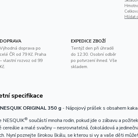
Skladov
Hmotno
Celkov
Hlídat 
DOPRAVA
EXPEDICE ZBOŽÍ
Výhodná doprava po
Tentýž den při úhradě
celé ČR od 79 Kč. Praha
do 12:30. Osobní odběr
– vlastní rozvoz od 99
po potvrzení ihned. Vše
Kč.
skladem.
tní specifikace
NESQUIK ORIGINAL 350 g
- Nápojový prášek s obsahem kaka
®
je NESQUIK
součástí mnoha rodin, pokud jde o zábavu a požit
 cereálie a malé svačiny – nesrovnatelná, čokoládová a jedine
h. Nyní poznejte širokou škálu, se kterou si vy a vaše děti mů