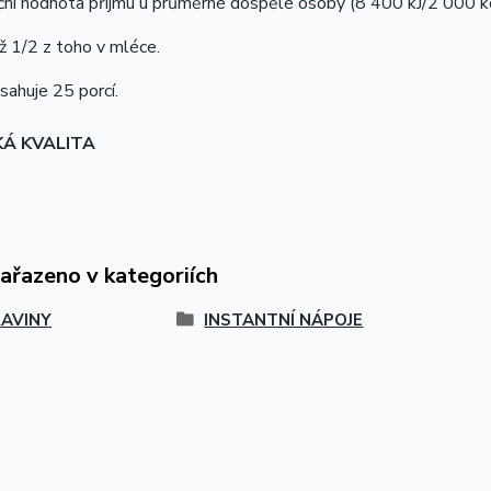
ní hodnota příjmu u průměrné dospělé osoby (8 400 kJ/2 000 kc
ež 1/2 z toho v mléce.
sahuje 25 porcí.
KÁ KVALITA
zařazeno v kategoriích
AVINY
INSTANTNÍ NÁPOJE