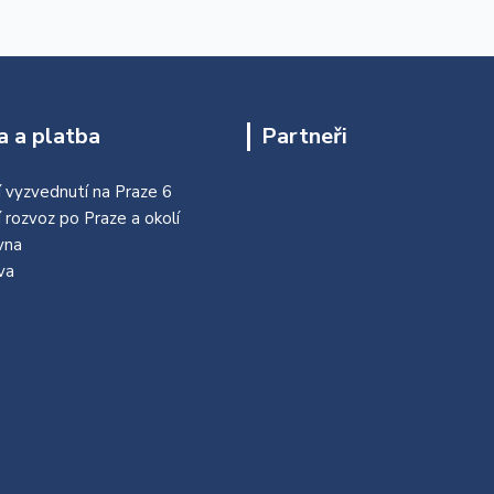
 a platba
Partneři
 vyzvednutí na Praze 6
í rozvoz po Praze a okolí
vna
va