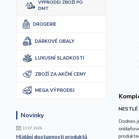
VÝPRODEJ ZBOŽÍ PO
DMT
DROGERIE
DÁRKOVÉ OBALY
LUXUSNÍ SLADKOSTI
ZBOŽÍ ZA AKČNÍ CENY
MEGA VÝPRODEJ
Komple
NESTLÉ 
Novinky
Dodnes 
snídaňové
10.07.2026
produktec
Hlídání dostupnosti produktů