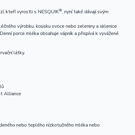
®
í, kteří vyrostli s NESQUIK
, nyní také dávají svým
mléčného výrobku, kousku ovoce nebo zeleniny a sklenice
Denní porce mléka obsahuje vápník a přispívá k vyvážené
vační látky.
tů
t Alliance
deného nebo teplého nízkotučného mléka nebo