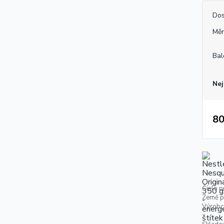
Dos
Měr
Bal
Nej
80
Číslo p
Země p
Výrobc