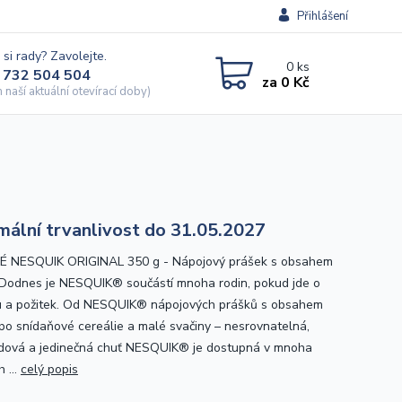
Přihlášení
 si rady? Zavolejte.
0
ks
 732 504 504
za
0 Kč
naší aktuální otevírací doby)
mální trvanlivost do 31.05.2027
 NESQUIK ORIGINAL 350 g - Nápojový prášek s obsahem
Dodnes je NESQUIK® součástí mnoha rodin, pokud jde o
 a požitek. Od NESQUIK® nápojových prášků s obsahem
po snídaňové cereálie a malé svačiny – nesrovnatelná,
dová a jedinečná chuť NESQUIK® je dostupná v mnoha
 ...
celý popis