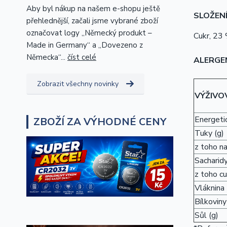
Aby byl nákup na našem e-shopu ještě
SLOŽENÍ
přehlednější, začali jsme vybrané zboží
označovat logy „Německý produkt –
Cukr, 23 
Made in Germany“ a „Dovezeno z
Německa“...
číst celé
ALERGE
Zobrazit všechny novinky
VÝŽIVO
Energetic
ZBOŽÍ ZA VÝHODNÉ CENY
Tuky (g)
z toho n
Sacharidy
z toho cu
Vláknina 
Bílkoviny
Sůl (g)