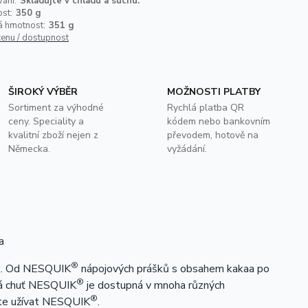
ání:
Skladujte v chladu a suchu.
st:
350 g
á hmotnost:
351 g
cenu / dostupnost
ŠIROKÝ VÝBĚR
MOŽNOSTI PLATBY
Sortiment za výhodné
Rychlá platba QR
ceny. Speciality a
kódem nebo bankovním
kvalitní zboží nejen z
převodem, hotově na
Německa.
vyžádání.
a
®
ek. Od NESQUIK
nápojových prášků s obsahem kakaa po
®
čná chuť NESQUIK
je dostupná v mnoha různých
®
žete užívat NESQUIK
.