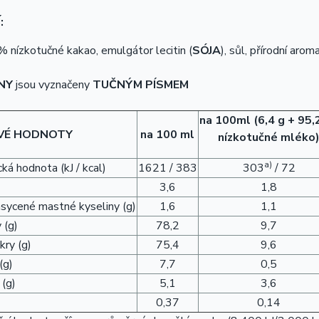
:
% nízkotučné kakao, emulgátor lecitin (
SÓJA
), sůl, přírodní aroma
NY
jsou vyznačeny
TUČNÝM PÍSMEM
na 100ml (6,4 g + 95,
VÉ HODNOTY
na 100 ml
nízkotučné mléko
a)
ká hodnota (kJ / kcal)
1621 / 383
303
/ 72
3,6
1,8
asycené mastné kyseliny (g)
1,6
1,1
 (g)
78,2
9,7
kry (g)
75,4
9,6
(g)
7,7
0,5
 (g)
5,1
3,6
0,37
0,14