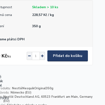
tupnost
Skladem > 10 ks
ná cena
228,57 Kč / kg
ení
350 g
sme plátci DPH
 Kč
Přidat do košíku
/
ks
roduktu:
NestléNesquikOriginal350g
ůvodu:
Německo (EU)
e:
Nestlé Deutschland AG, 60523 Frankfurt am Main, Germany
(EU)