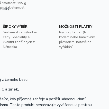
á hmotnost:
195 g
cenu / dostupnost
ŠIROKÝ VÝBĚR
MOŽNOSTI PLATBY
Sortiment za výhodné
Rychlá platba QR
ceny. Speciality a
kódem nebo bankovním
kvalitní zboží nejen z
převodem, hotově na
Německa.
vyžádání.
j z černého bezu
 C a zinek.
síce, kdy příjemně zahřeje a potěší lahodnou chutí
nismu. Tento produkt nenahrazuje vyváženou a pestrou