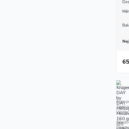
Dos
Měr
Bal
Nej
65
Číslo p
Země p
Výrobc
Skladov
Hmotno