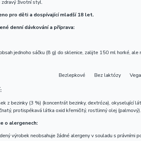
 zdravý životní styl.
eno pro děti a dospívající mladší 18 let.
né denní dávkování a příprava:
bsah jednoho sáčku (8 g) do sklenice, zalijte 150 ml horké, ale 
lepkové Bez laktózy Vegans
:
šek z bezinky (3 %) (koncentrát bezinky, dextróza), okyselující lát
ečnatý, protispékavá látka oxid křemičitý, rostlinný olej (palmový).
e o alergenech:
dený výrobek neobsahuje žádné alergeny v souladu s právními p