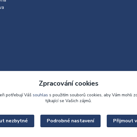
va
Zpracování cookies
eři potřebují Váš
souhlas
s použitím souborů cookies, aby Vám mohli z
týkající se Vašich zájmů.
Upravit sběr cookies.
ut nezbytné
Podrobné nastavení
Přijmout 