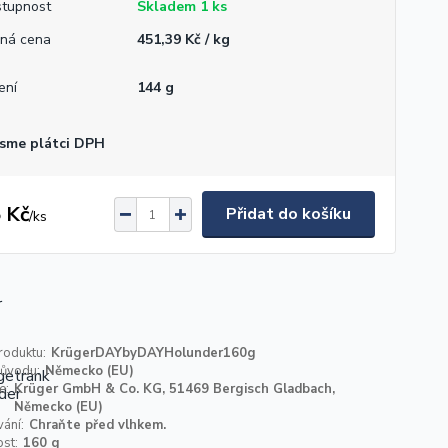
tupnost
Skladem 1 ks
ná cena
451,39 Kč / kg
ení
144 g
sme plátci DPH
 Kč
Přidat do košíku
/
ks
roduktu:
KrügerDAYbyDAYHolunder160g
ůvodu:
Německo (EU)
e:
Krüger GmbH & Co. KG, 51469 Bergisch Gladbach,
Německo (EU)
ání:
Chraňte před vlhkem.
st:
160 g