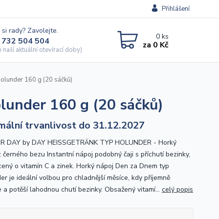
Přihlášení
 si rady? Zavolejte.
0
ks
 732 504 504
za
0 Kč
naší aktuální otevírací doby)
olunder 160 g (20 sáčků)
lunder 160 g (20 sáčků)
mální trvanlivost do 31.12.2027
R DAY by DAY HEISSGETRÄNK TYP HOLUNDER - Horký
 černého bezu Instantní nápoj podobný čaji s příchutí bezinky,
ený o vitamín C a zinek. Horký nápoj Den za Dnem typ
er je ideální volbou pro chladnější měsíce, kdy příjemně
e a potěší lahodnou chutí bezinky. Obsažený vitamí...
celý popis