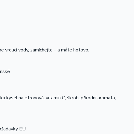
ne vroucí vody, zamíchejte – a máte hotovo.
ké
ka kyselina citronová, vitamín C, škrob, přírodní aromata,
ožadavky EU.