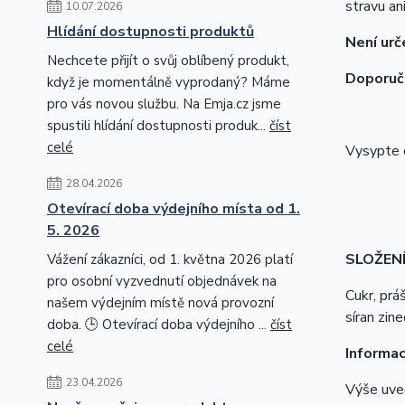
stravu ani
10.07.2026
Hlídání dostupnosti produktů
Není urč
Nechcete přijít o svůj oblíbený produkt,
Doporuče
když je momentálně vyprodaný? Máme
pro vás novou službu. Na Emja.cz jsme
spustili hlídání dostupnosti produk...
číst
celé
Vysypte o
28.04.2026
Otevírací doba výdejního místa od 1.
Bez
5. 2026
SLOŽENÍ
Vážení zákazníci, od 1. května 2026 platí
pro osobní vyzvednutí objednávek na
Cukr, prá
našem výdejním místě nová provozní
síran zin
doba. 🕒 Otevírací doba výdejního ...
číst
celé
Informac
23.04.2026
Výše uve