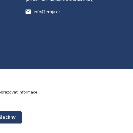
info@emja.cz
obrazovat informace
všechny
Vytvořeno na
Eshop-rychle.cz