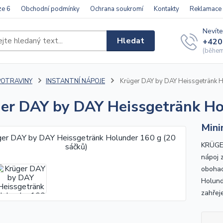
ze 6
Obchodní podmínky
Ochrana soukromí
Kontakty
Reklamace
Nevíte
Hledat
+420
(během 
POTRAVINY
INSTANTNÍ NÁPOJE
Krüger DAY by DAY Heissgetränk H
er DAY by DAY Heissgetränk Ho
Mini
KRÜGE
nápoj z
obohac
Holund
zahřej