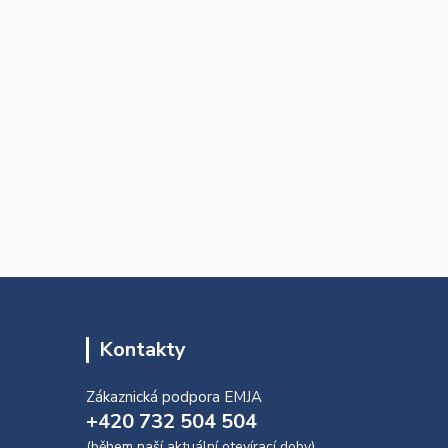
Kontakty
Zákaznická podpora EMJA
+420 732 504 504
(během naší aktuální otevírací doby)