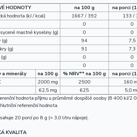
VÉ HODNOTY
na 100 g
na porci (
ká hodnota (kJ / kcal)
1667 / 392
133 /
0
0
asycené mastné kyseliny (g)
0
0
 (g)
94
7,5
kry (g)
91
7,3
 (g)
0
0
0
0
 a minerály
na 100 g
% NRV** na 100 g
na porci (
C
2000 mg
2500
160 
62,5 mg
625
5,0 
erenční hodnota příjmu u průměrné dospělé osoby (8 400 kJ/2 0
utriční referenční hodnota.
sahuje 20 porcí po 8 g (= 3,0 litru nápoje).
KÁ KVALITA