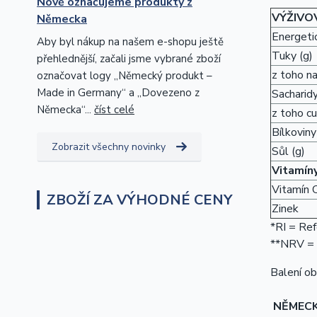
Nově označujeme produkty z
VÝŽIVO
Německa
Energetic
Aby byl nákup na našem e-shopu ještě
Tuky (g)
přehlednější, začali jsme vybrané zboží
z toho n
označovat logy „Německý produkt –
Made in Germany“ a „Dovezeno z
Sacharidy
Německa“...
číst celé
z toho cu
Bílkoviny
Zobrazit všechny novinky
Sůl (g)
Vitamíny
Vitamín 
ZBOŽÍ ZA VÝHODNÉ CENY
Zinek
*RI = Ref
**NRV = N
Balení ob
NĚMEC