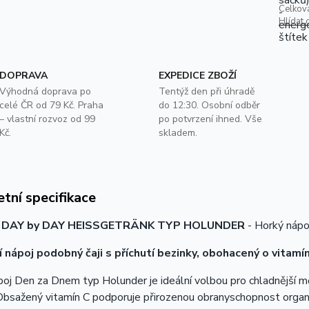
Celkov
Hlídat 
DOPRAVA
EXPEDICE ZBOŽÍ
Výhodná doprava po
Tentýž den při úhradě
celé ČR od 79 Kč. Praha
do 12:30. Osobní odběr
– vlastní rozvoz od 99
po potvrzení ihned. Vše
Kč.
skladem.
tní specifikace
 DAY by DAY HEISSGETRÄNK TYP HOLUNDER
- Horký nápo
í nápoj podobný čaji s příchutí bezinky, obohacený o vitamín
oj Den za Dnem typ Holunder je ideální volbou pro chladnější mě
 Obsažený vitamín C podporuje přirozenou obranyschopnost orga