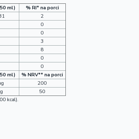
150 ml)
% RI* na porci
 31
2
0
0
3
8
0
0
150 ml)
% NRV** na porci
mg
200
mg
50
00 kcal).