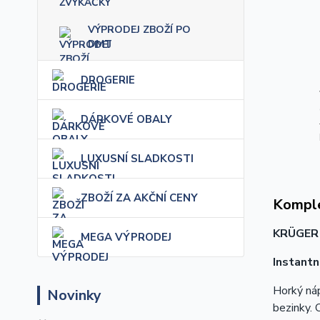
VÝPRODEJ ZBOŽÍ PO
DMT
DROGERIE
DÁRKOVÉ OBALY
LUXUSNÍ SLADKOSTI
ZBOŽÍ ZA AKČNÍ CENY
Komple
KRÜGER
MEGA VÝPRODEJ
Instantn
Horký náp
Novinky
bezinky.