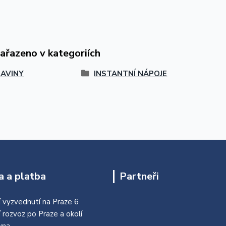
zařazeno v kategoriích
AVINY
INSTANTNÍ NÁPOJE
 a platba
Partneři
 vyzvednutí na Praze 6
í rozvoz po Praze a okolí
vna