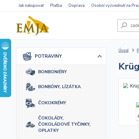
Jak nakupovat
Platba
Doprava
Osobní vyzvednutí na Pra
Úvod
POTRAVINY
Krüg
BONBONIÉRY
BONBÓNY, LÍZÁTKA
ČOKOKRÉMY
ČOKOLÁDY,
ČOKOLÁDOVÉ TYČINKY,
OPLATKY