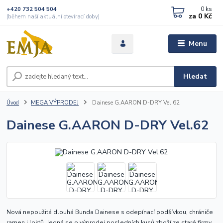
0
ks
+420 732 504 504
za
0 Kč
(během naší aktuální otevírací doby)
Menu
Hledat
Úvod
MEGA VÝPRODEJ
Dainese G.AARON D-DRY Vel.62
Dainese G.AARON D-DRY Vel.62
Nová nepoužitá dlouhá Bunda Dainese s odepínací podšívkou, chrániče
ramen i loktů. Jedná se o výprodej posledních kusů zboží ze staré firmy.