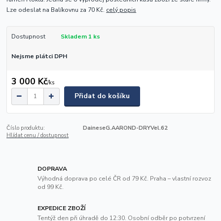
Lze odeslat na Balíkovnu za 70 Kč.
celý popis
Dostupnost
Skladem 1 ks
Nejsme plátci DPH
3 000 Kč
/
ks
Přidat do košíku
Číslo produktu:
DaineseG.AAROND-DRYVel.62
Hlídat cenu / dostupnost
DOPRAVA
Výhodná doprava po celé ČR od 79 Kč. Praha – vlastní rozvoz
od 99 Kč.
EXPEDICE ZBOŽÍ
Tentýž den při úhradě do 12:30. Osobní odběr po potvrzení