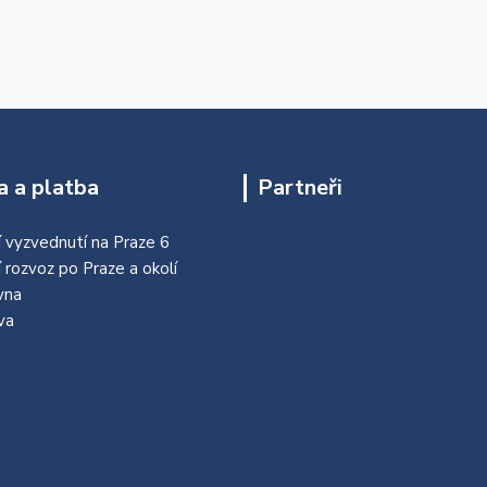
 a platba
Partneři
 vyzvednutí na Praze 6
í rozvoz po Praze a okolí
vna
va