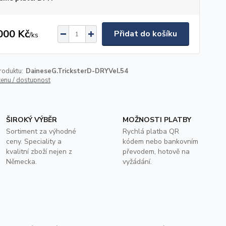
000 Kč
Přidat do košíku
/
ks
roduktu:
DaineseG.TricksterD-DRYVel.54
cenu / dostupnost
ŠIROKÝ VÝBĚR
MOŽNOSTI PLATBY
Sortiment za výhodné
Rychlá platba QR
ceny. Speciality a
kódem nebo bankovním
kvalitní zboží nejen z
převodem, hotově na
Německa.
vyžádání.