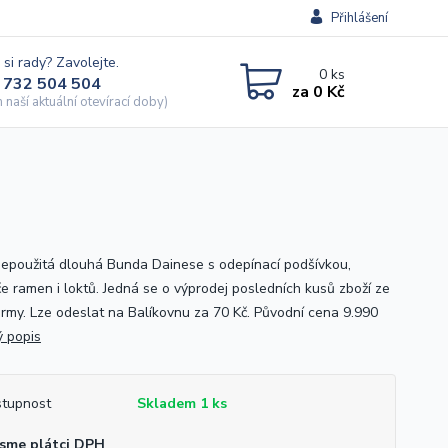
Přihlášení
 si rady? Zavolejte.
0
ks
 732 504 504
za
0 Kč
naší aktuální otevírací doby)
epoužitá dlouhá Bunda Dainese s odepínací podšívkou,
če ramen i loktů. Jedná se o výprodej posledních kusů zboží ze
firmy. Lze odeslat na Balíkovnu za 70 Kč. Původní cena 9.990
ý popis
tupnost
Skladem 1 ks
sme plátci DPH