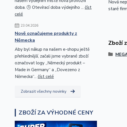
našem výdejním místě nová provozní
Nová nepo
doba. 🕒 Otevírací doba výdejního ...
číst
staré fir
celé
23.04.2026
Nově označujeme produkty z
Německa
Zboží 
Aby byl nákup na našem e-shopu ještě
MEGA
přehlednější, začali jsme vybrané zboží
označovat logy „Německý produkt –
Made in Germany“ a „Dovezeno z
Německa“...
číst celé
Zobrazit všechny novinky
ZBOŽÍ ZA VÝHODNÉ CENY