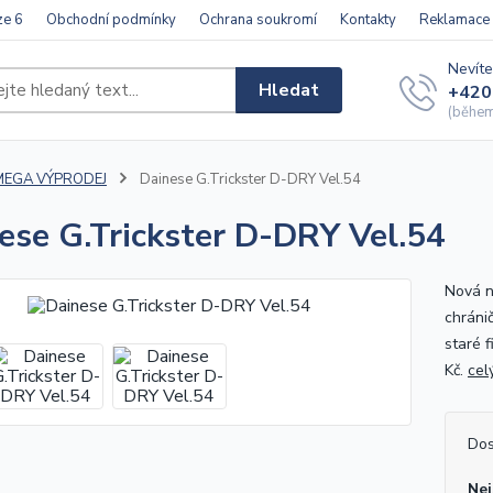
ze 6
Obchodní podmínky
Ochrana soukromí
Kontakty
Reklamace
Nevíte
Hledat
+420
(během 
MEGA VÝPRODEJ
Dainese G.Trickster D-DRY Vel.54
ese G.Trickster D-DRY Vel.54
Nová n
chráni
staré 
Kč.
cel
Dos
Nej