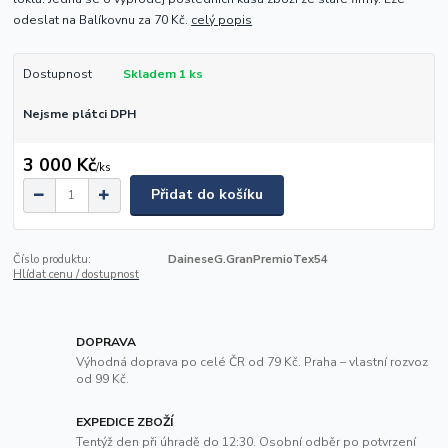
odeslat na Balíkovnu za 70 Kč.
celý popis
Dostupnost
Skladem 1 ks
Nejsme plátci DPH
3 000 Kč
/
ks
Přidat do košíku
Číslo produktu:
DaineseG.GranPremioTex54
Hlídat cenu / dostupnost
DOPRAVA
Výhodná doprava po celé ČR od 79 Kč. Praha – vlastní rozvoz
od 99 Kč.
EXPEDICE ZBOŽÍ
Tentýž den při úhradě do 12:30. Osobní odběr po potvrzení