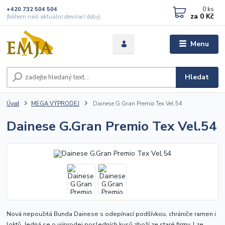
0
ks
+420 732 504 504
za
0 Kč
(během naší aktuální otevírací doby)
Menu
Hledat
Úvod
MEGA VÝPRODEJ
Dainese G.Gran Premio Tex Vel.54
Dainese G.Gran Premio Tex Vel.54
Nová nepoužitá Bunda Dainese s odepínací podšívkou, chrániče ramen i
loktů. Jedná se o výprodej posledních kusů zboží ze staré firmy. Lze