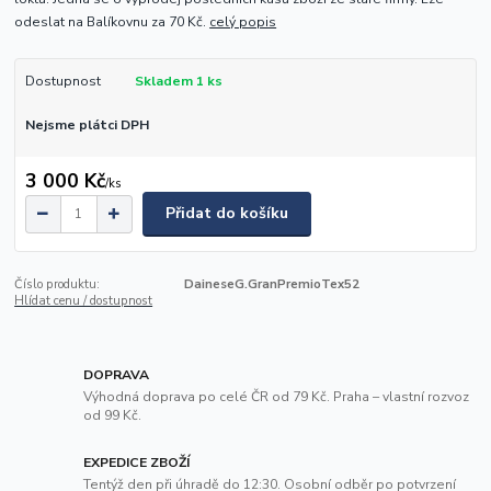
odeslat na Balíkovnu za 70 Kč.
celý popis
Dostupnost
Skladem 1 ks
Nejsme plátci DPH
3 000 Kč
/
ks
Přidat do košíku
Číslo produktu:
DaineseG.GranPremioTex52
Hlídat cenu / dostupnost
DOPRAVA
Výhodná doprava po celé ČR od 79 Kč. Praha – vlastní rozvoz
od 99 Kč.
EXPEDICE ZBOŽÍ
Tentýž den při úhradě do 12:30. Osobní odběr po potvrzení