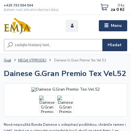
0
ks
+420 732 504 504
za
0 Kč
(během naší aktuální otevírací doby)
Menu
Hledat
Úvod
MEGA VÝPRODEJ
Dainese G.Gran Premio Tex Vel.52
Dainese G.Gran Premio Tex Vel.52
Nová nepoužitá Bunda Dainese s odepínací podšívkou, chrániče ramen i
loktů. Jedná se o výprodej posledních kusů zboží ze staré firmy. Lze