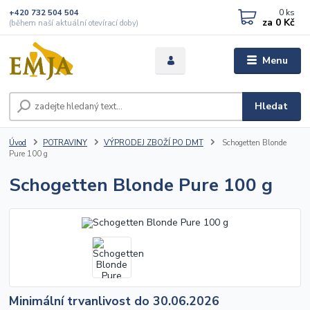
0
ks
+420 732 504 504
za
0 Kč
(během naší aktuální otevírací doby)
Menu
Hledat
Úvod
POTRAVINY
VÝPRODEJ ZBOŽÍ PO DMT
Schogetten Blonde
Pure 100 g
Schogetten Blonde Pure 100 g
Minimální trvanlivost do 30.06.2026