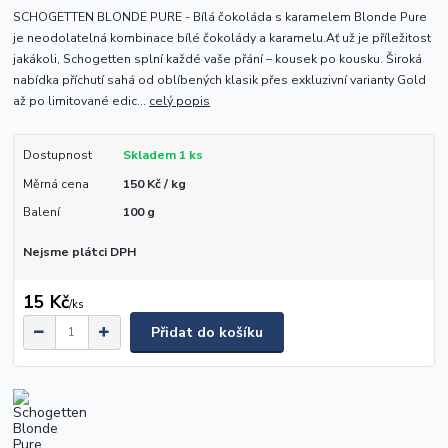
SCHOGETTEN BLONDE PURE - Bílá čokoláda s karamelem Blonde Pure
je neodolatelná kombinace bílé čokolády a karamelu.Ať už je příležitost
jakákoli, Schogetten splní každé vaše přání – kousek po kousku. Široká
nabídka příchutí sahá od oblíbených klasik přes exkluzivní varianty Gold
až po limitované edic...
celý popis
Dostupnost
Skladem 1 ks
Měrná cena
150 Kč / kg
Balení
100 g
Nejsme plátci DPH
15 Kč
/
ks
Přidat do košíku