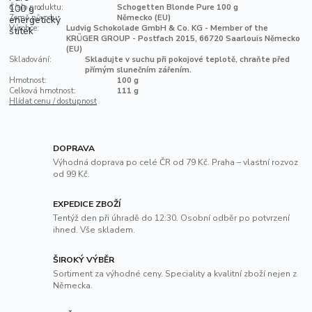
Číslo produktu:
Schogetten Blonde Pure 100 g
Země původu:
Německo (EU)
Výrobce:
Ludvig Schokolade GmbH & Co. KG - Member of the
KRÜGER GROUP - Postfach 2015, 66720 Saarlouis Německo
(EU)
Skladování:
Skladujte v suchu při pokojové teplotě, chraňte před
přímým slunečním zářením.
Hmotnost:
100 g
Celková hmotnost:
111 g
Hlídat cenu / dostupnost
DOPRAVA
Výhodná doprava po celé ČR od 79 Kč. Praha – vlastní rozvoz
od 99 Kč.
EXPEDICE ZBOŽÍ
Tentýž den při úhradě do 12:30. Osobní odběr po potvrzení
ihned. Vše skladem.
ŠIROKÝ VÝBĚR
Sortiment za výhodné ceny. Speciality a kvalitní zboží nejen z
Německa.