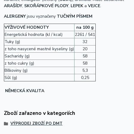
ARAŠÍDY
,
SKOŘÁPKOVÉ PLODY
,
LEPEK
a
VEJCE
.
ALERGENY
jsou vyznačeny
TUČNÝM PÍSMEM
VÝŽIVOVÉ HODNOTY
na 100 g
Energetická hodnota (kJ / kcal)
2261 / 541
Tuky (g)
32
z toho nasycené mastné kyseliny (g)
20
Sacharidy (g)
58
z toho cukry (g)
58
Bílkoviny (g)
5,3
Sůl (g)
0,25
NĚMECKÁ KVALITA
Zboží zařazeno v kategoriích
VÝPRODEJ ZBOŽÍ PO DMT