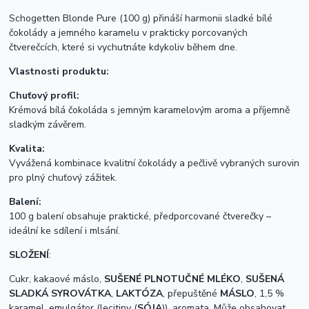
Schogetten Blonde Pure (100 g) přináší harmonii sladké bílé
čokolády a jemného karamelu v prakticky porcovaných
čtverečcích, které si vychutnáte kdykoliv během dne.
Vlastnosti produktu:
Chuťový profil:
Krémová bílá čokoláda s jemným karamelovým aroma a příjemně
sladkým závěrem.
Kvalita:
Vyvážená kombinace kvalitní čokolády a pečlivě vybraných surovin
pro plný chuťový zážitek.
Balení:
100 g balení obsahuje praktické, předporcované čtverečky –
ideální ke sdílení i mlsání.
SLOŽENÍ
:
Cukr, kakaové máslo,
SUŠENÉ PLNOTUČNÉ MLÉKO
,
SUŠENÁ
SLADKÁ SYROVÁTKA
,
LAKTÓZA
, přepuštěné
MÁSLO
, 1,5 %
karamel, emulgátor (lecitiny (
SÓJA
)), aromata. Může obsahovat