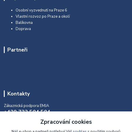
Osobní vyzvednutí na Praze 6
Vlastní rozvoz po Praze a okolí
Balíkovna
Doprava
Partneři
Kontakty
Zákaznická podpora EMJA
+420 732 504 504
(během naší aktuální otevírací doby)
Zpracování cookies
info@emja.cz
Náš e-shop a partneři potřebují Váš
souhlas
s použitím souborů