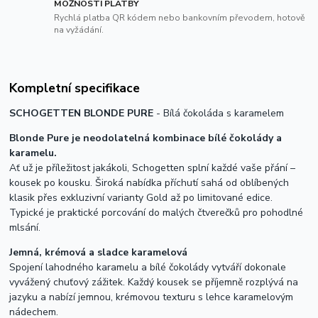
MOŽNOSTI PLATBY
Rychlá platba QR kódem nebo bankovním převodem, hotově
na vyžádání.
Kompletní specifikace
SCHOGETTEN BLONDE PURE
- Bílá čokoláda s karamelem
Blonde Pure je neodolatelná kombinace bílé čokolády a
karamelu.
Ať už je příležitost jakákoli, Schogetten splní každé vaše přání –
kousek po kousku. Široká nabídka příchutí sahá od oblíbených
klasik přes exkluzivní varianty Gold až po limitované edice.
Typické je praktické porcování do malých čtverečků pro pohodlné
mlsání.
Jemná, krémová a sladce karamelová
Spojení lahodného karamelu a bílé čokolády vytváří dokonale
vyvážený chuťový zážitek. Každý kousek se příjemně rozplývá na
jazyku a nabízí jemnou, krémovou texturu s lehce karamelovým
nádechem.