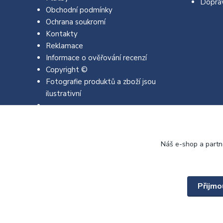
Dopra
Obchodní podmínky
Ochrana soukromí
Kontakty
Reklamace
Informace o ověřování recenzí
Copyright ©
Fotografie produktů a zboží jsou
ilustrativní
Náš e-shop a partn
Přijmo
Copyright © 2022 - 2026 EMJA.cz Všechna práva vyhrazena.