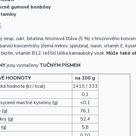
ocné gumové bonbóny
itamíny
:
 sirup, cukr, želatina, hroznová šťáva (5 %) z hroznového koncent
barvicí koncentráty (černá mrkev, spirulina), niacin, vitamín E, kys
 biotin, vitamín B12, lešticí látka karnaubský vosk.
Může také o
NY
jsou vyznačeny
TUČNÝM PÍSMEM
VÉ HODNOTY
na 100 g
ká hodnota (kJ / kcal)
1415 / 333
0,1
asycené mastné kyseliny (g)
<0,1
 (g)
76,1
kry (g)
52,4
 (g)
5,8
0,10