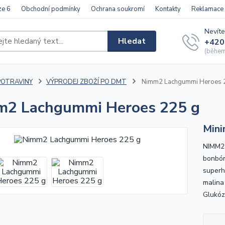
ze 6
Obchodní podmínky
Ochrana soukromí
Kontakty
Reklamace
Nevíte
Hledat
+420
(během 
POTRAVINY
VÝPRODEJ ZBOŽÍ PO DMT
Nimm2 Lachgummi Heroes 
m2 Lachgummi Heroes 225 g
Mini
NIMM2
bonbón
superh
malina
Glukózo