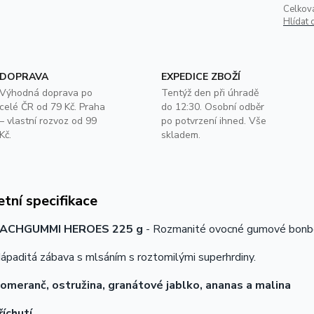
Celkov
Hlídat 
DOPRAVA
EXPEDICE ZBOŽÍ
Výhodná doprava po
Tentýž den při úhradě
celé ČR od 79 Kč. Praha
do 12:30. Osobní odběr
– vlastní rozvoz od 99
po potvrzení ihned. Vše
Kč.
skladem.
tní specifikace
LACHGUMMI HEROES 225 g
- Rozmanité ovocné gumové bonbó
ápaditá zábava s mlsáním s roztomilými superhrdiny.
pomeranč, ostružina, granátové jablko, ananas a malina
říchutí