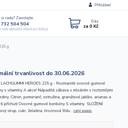
Přihlášení
 si rady? Zavolejte.
0
ks
 732 504 504
za
0 Kč
naší aktuální otevírací doby)
225 g
mální trvanlivost do 30.06.2026
 LACHGUMMI HEROES 225 g - Rozmanité ovocné gumové
y s vitamíny A akce! Nápaditá zábava s mlsáním s roztomilými
rdiny. Citron, pomeranč, ostružina, granátové jablko, ananas a
 6 příchutí Ovocné gumové bonbóny S vitamíny SLOŽENÍ:
vý sirup, cukr, želatina, hroznová šťáv...
celý popis