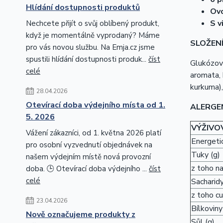
Hlídání dostupnosti produktů
Ov
S v
Nechcete přijít o svůj oblíbený produkt,
když je momentálně vyprodaný? Máme
SLOŽENÍ
pro vás novou službu. Na Emja.cz jsme
spustili hlídání dostupnosti produk...
číst
Glukózový
celé
aromata, 
kurkuma),
28.04.2026
Otevírací doba výdejního místa od 1.
ALERGE
5. 2026
VÝŽIVO
Vážení zákazníci, od 1. května 2026 platí
Energetic
pro osobní vyzvednutí objednávek na
Tuky (g)
našem výdejním místě nová provozní
z toho n
doba. 🕒 Otevírací doba výdejního ...
číst
celé
Sacharidy
z toho cu
23.04.2026
Bílkoviny
Nově označujeme produkty z
Sůl (g)