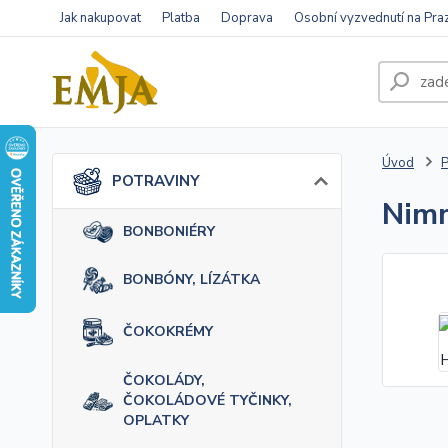
Jak nakupovat
Platba
Doprava
Osobní vyzvednutí na Pra
Úvod
POTRAVINY
Nim
BONBONIÉRY
BONBÓNY, LÍZÁTKA
ČOKOKRÉMY
ČOKOLÁDY,
ČOKOLÁDOVÉ TYČINKY,
OPLATKY