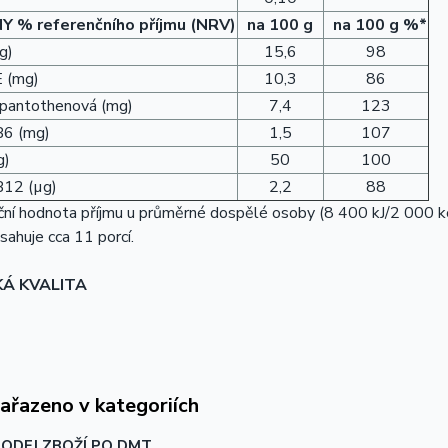
NY
% referenčního příjmu (NRV)
na 100 g
na 100 g %*
g)
15,6
98
E (mg)
10,3
86
 pantothenová (mg)
7,4
123
B6 (mg)
1,5
107
g)
50
100
B12 (µg)
2,2
88
ní hodnota příjmu u průměrné dospělé osoby (8 400 kJ/2 000 kc
sahuje cca 11 porcí.
KÁ KVALITA
zařazeno v kategoriích
ODEJ ZBOŽÍ PO DMT