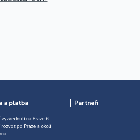
 a platba
Partneři
 vyzvednutí na Praze 6
í rozvoz po Praze a okolí
vna