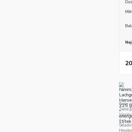
Dos
Měr
Bal
Nej
20
Číslo p
Země p
Výrobc
Skladov
Hmotno