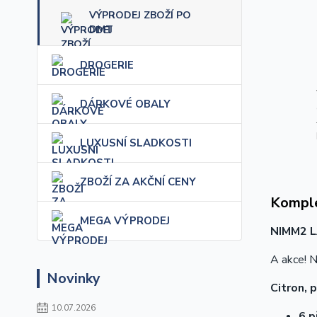
VÝPRODEJ ZBOŽÍ PO
DMT
DROGERIE
DÁRKOVÉ OBALY
LUXUSNÍ SLADKOSTI
ZBOŽÍ ZA AKČNÍ CENY
Komple
MEGA VÝPRODEJ
NIMM2 
A akce! N
Novinky
Citron, 
10.07.2026
6 p