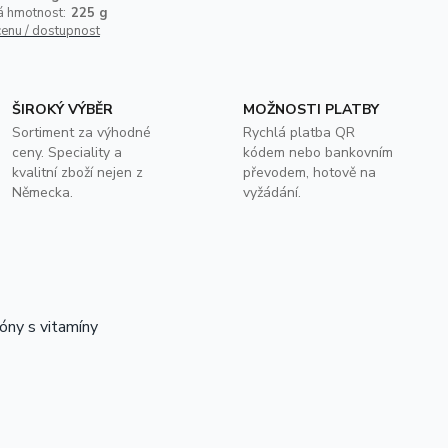
á hmotnost:
225 g
cenu / dostupnost
ŠIROKÝ VÝBĚR
MOŽNOSTI PLATBY
Sortiment za výhodné
Rychlá platba QR
ceny. Speciality a
kódem nebo bankovním
kvalitní zboží nejen z
převodem, hotově na
Německa.
vyžádání.
ny s vitamíny