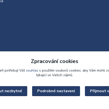
va
Zpracování cookies
eři potřebují Váš
souhlas
s použitím souborů cookies, aby Vám mohli z
týkající se Vašich zájmů.
Upravit sběr cookies.
ut nezbytné
Podrobné nastavení
Přijmout 