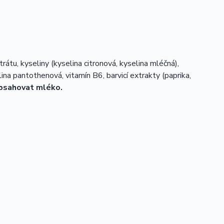
rátu, kyseliny (kyselina citronová, kyselina mléčná),
elina pantothenová, vitamín B6, barvicí extrakty (paprika,
bsahovat mléko.