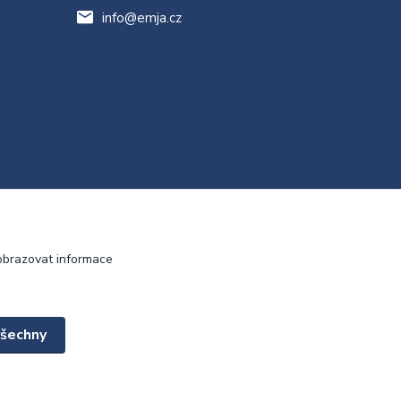
info@emja.cz
obrazovat informace
všechny
Vytvořeno na
Eshop-rychle.cz