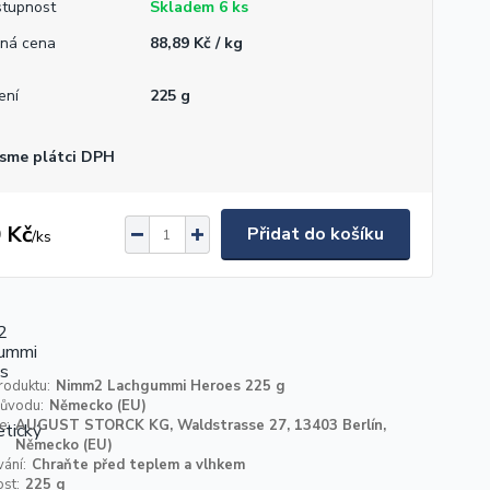
tupnost
Skladem 6 ks
ná cena
88,89 Kč / kg
ení
225 g
sme plátci DPH
 Kč
Přidat do košíku
/
ks
roduktu:
Nimm2 Lachgummi Heroes 225 g
ůvodu:
Německo (EU)
e:
AUGUST STORCK KG, Waldstrasse 27, 13403 Berlín,
Německo (EU)
ání:
Chraňte před teplem a vlhkem
st:
225 g