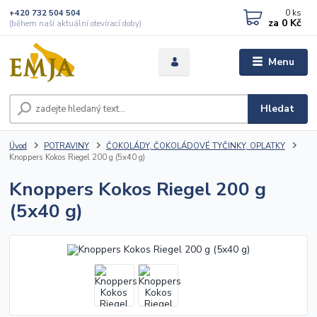
0
ks
+420 732 504 504
za
0 Kč
(během naší aktuální otevírací doby)
Menu
Hledat
Úvod
POTRAVINY
ČOKOLÁDY, ČOKOLÁDOVÉ TYČINKY, OPLATKY
Knoppers Kokos Riegel 200 g (5x40 g)
Knoppers Kokos Riegel 200 g
(5x40 g)