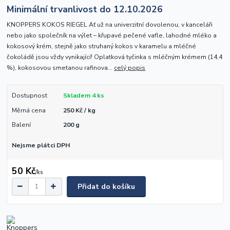
Minimální trvanlivost do 12.10.2026
KNOPPERS KOKOS RIEGEL Ať už na univerzitní dovolenou, v kanceláři
nebo jako společník na výlet – křupavé pečené vafle, lahodné mléko a
kokosový krém, stejně jako struhaný kokos v karamelu a mléčné
čokoládě jsou vždy vynikající! Oplatková tyčinka s mléčným krémem (14,4
%), kokosovou smetanou rafinova...
celý popis
Dostupnost
Skladem 4 ks
Měrná cena
250 Kč / kg
Balení
200 g
Nejsme plátci DPH
50 Kč
/
ks
Přidat do košíku