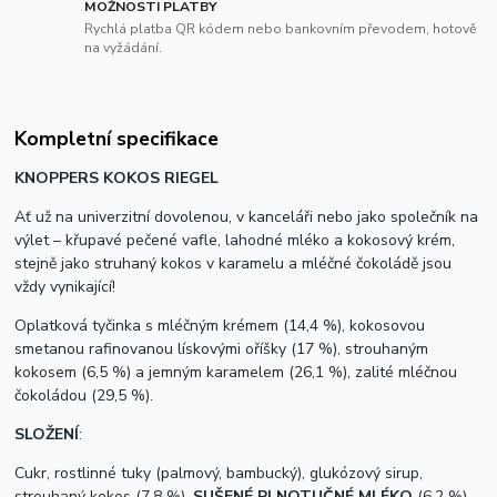
MOŽNOSTI PLATBY
Rychlá platba QR kódem nebo bankovním převodem, hotově
na vyžádání.
Kompletní specifikace
KNOPPERS KOKOS RIEGEL
Ať už na univerzitní dovolenou, v kanceláři nebo jako společník na
výlet – křupavé pečené vafle, lahodné mléko a kokosový krém,
stejně jako struhaný kokos v karamelu a mléčné čokoládě jsou
vždy vynikající!
Oplatková tyčinka s mléčným krémem (14,4 %), kokosovou
smetanou rafinovanou lískovými oříšky (17 %), strouhaným
kokosem (6,5 %) a jemným karamelem (26,1 %), zalité mléčnou
čokoládou (29,5 %).
SLOŽENÍ
:
Cukr, rostlinné tuky (palmový, bambucký), glukózový sirup,
strouhaný kokos (7,8 %),
SUŠENÉ PLNOTUČNÉ MLÉKO
(6,2 %),