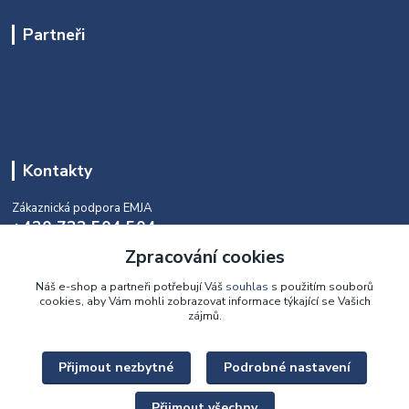
Partneři
Kontakty
Zákaznická podpora EMJA
+420 732 504 504
(během naší aktuální otevírací doby)
Zpracování cookies
info@emja.cz
Náš e-shop a partneři potřebují Váš
souhlas
s použitím souborů
cookies, aby Vám mohli zobrazovat informace týkající se Vašich
zájmů.
Přijmout nezbytné
Podrobné nastavení
Upravit sběr cookies.
Přijmout všechny