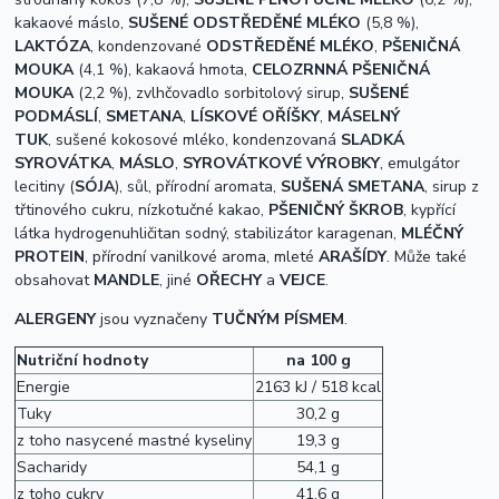
kakaové máslo,
SUŠENÉ ODSTŘEDĚNÉ MLÉKO
(5,8 %),
LAKTÓZA
, kondenzované
ODSTŘEDĚNÉ MLÉKO
,
PŠENIČNÁ
MOUKA
(4,1 %), kakaová hmota,
CELOZRNNÁ PŠENIČNÁ
MOUKA
(2,2 %), zvlhčovadlo sorbitolový sirup,
SUŠENÉ
PODMÁSLÍ
,
SMETANA
,
LÍSKOVÉ OŘÍŠKY
,
MÁSELNÝ
TUK
,
sušené kokosové mléko,
kondenzovaná
SLADKÁ
SYROVÁTKA
,
MÁSLO
,
SYROVÁTKOVÉ VÝROBKY
, emulgátor
lecitiny (
SÓJA
), sůl, přírodní aromata,
SUŠENÁ SMETANA
, sirup z
třtinového cukru, nízkotučné kakao,
PŠENIČNÝ ŠKROB
, kypřící
látka hydrogenuhličitan sodný, stabilizátor karagenan,
MLÉČNÝ
PROTEIN
, přírodní vanilkové aroma, mleté
ARAŠÍDY
. Může také
obsahovat
MANDLE
, jiné
OŘECHY
a
VEJCE
.
ALERGENY
jsou vyznačeny
TUČNÝM PÍSMEM
.
Nutriční hodnoty
na 100 g
Energie
2163 kJ / 518 kcal
Tuky
30,2 g
z toho nasycené mastné kyseliny
19,3 g
Sacharidy
54,1 g
z toho cukry
41,6 g