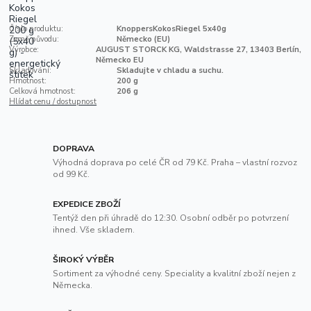
Číslo produktu:
KnoppersKokosRiegel 5x40g
Země původu:
Německo (EU)
Výrobce:
AUGUST STORCK KG, Waldstrasse 27, 13403 Berlín,
Německo EU
Skladování:
Skladujte v chladu a suchu.
Hmotnost:
200 g
Celková hmotnost:
206 g
Hlídat cenu / dostupnost
DOPRAVA
Výhodná doprava po celé ČR od 79 Kč. Praha – vlastní rozvoz
od 99 Kč.
EXPEDICE ZBOŽÍ
Tentýž den při úhradě do 12:30. Osobní odběr po potvrzení
ihned. Vše skladem.
ŠIROKÝ VÝBĚR
Sortiment za výhodné ceny. Speciality a kvalitní zboží nejen z
Německa.