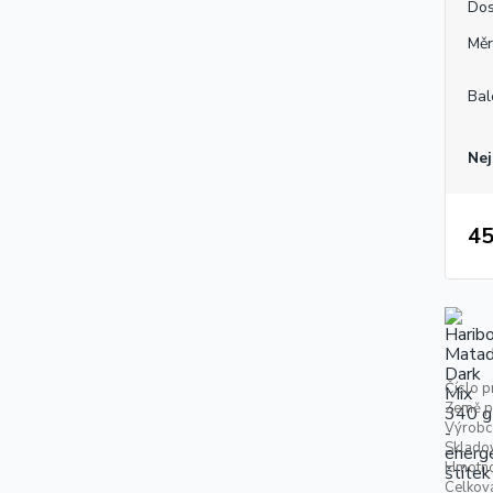
Dos
Měr
Bal
Nej
45
Číslo p
Země p
Výrobc
Skladov
Hmotno
Celkov