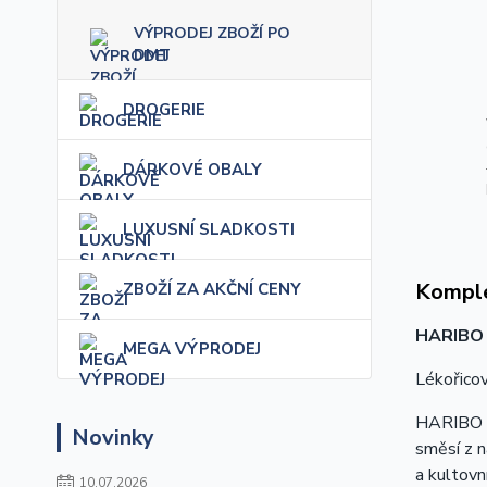
VÝPRODEJ ZBOŽÍ PO
DMT
DROGERIE
DÁRKOVÉ OBALY
LUXUSNÍ SLADKOSTI
Komple
ZBOŽÍ ZA AKČNÍ CENY
HARIBO
MEGA VÝPRODEJ
Lékořicov
HARIBO M
Novinky
směsí z n
a kultovn
10.07.2026