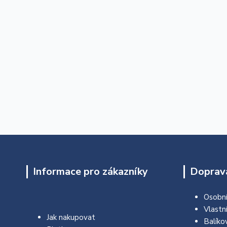
Informace pro zákazníky
Doprava
Osobní
Vlastn
Jak nakupovat
Balíko