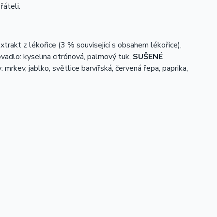
řáteli.
extrakt z lékořice (3 % související s obsahem lékořice),
vadlo: kyselina citrónová, palmový tuk,
SUŠENÉ
: mrkev, jablko, světlice barvířská, červená řepa, paprika,