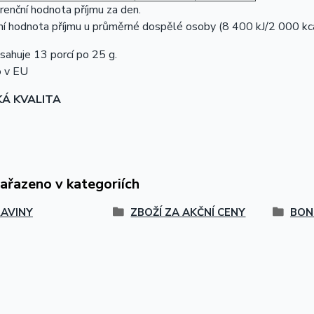
enční hodnota příjmu za den.
í hodnota příjmu u průměrné dospělé osoby (8 400 kJ/2 000 kca
sahuje 13 porcí po 25 g.
 v EU
KÁ KVALITA
zařazeno v kategoriích
AVINY
ZBOŽÍ ZA AKČNÍ CENY
BON