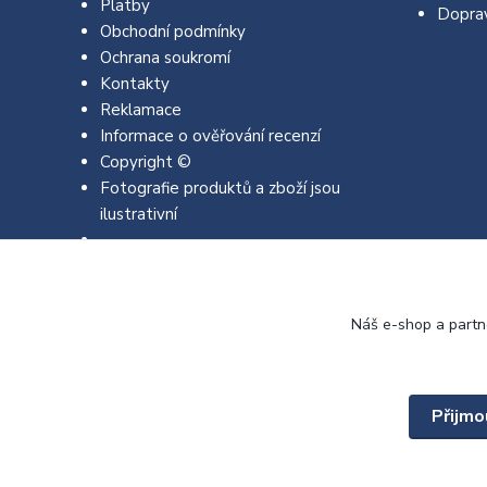
Platby
Dopra
Obchodní podmínky
Ochrana soukromí
Kontakty
Reklamace
Informace o ověřování recenzí
Copyright ©
Fotografie produktů a zboží jsou
ilustrativní
Náš e-shop a partn
Přijmo
Copyright © 2022 - 2026 EMJA.cz Všechna práva vyhrazena.