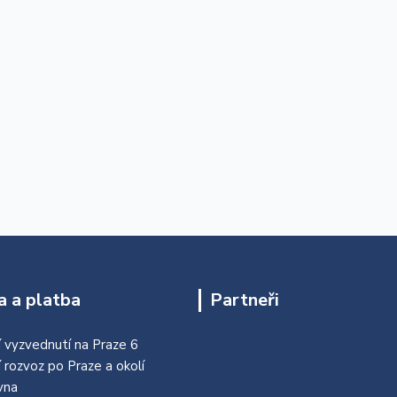
 a platba
Partneři
 vyzvednutí na Praze 6
í rozvoz po Praze a okolí
vna