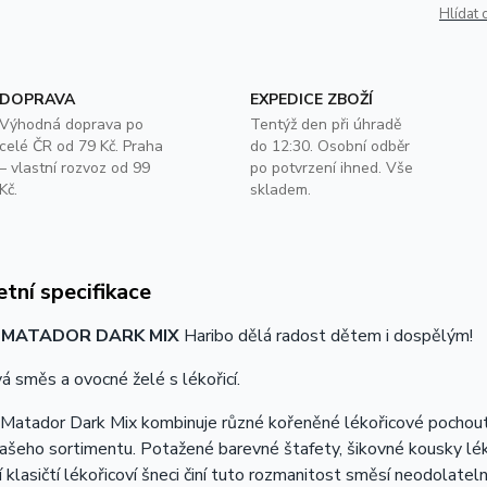
Hlídat 
DOPRAVA
EXPEDICE ZBOŽÍ
Výhodná doprava po
Tentýž den při úhradě
celé ČR od 79 Kč. Praha
do 12:30. Osobní odběr
– vlastní rozvoz od 99
po potvrzení ihned. Vše
Kč.
skladem.
tní specifikace
 MATADOR DARK MIX
Haribo dělá radost dětem i dospělým!
á směs a ovocné želé s lékořicí.
atador Dark Mix kombinuje různé kořeněné lékořicové pochoutky
ašeho sortimentu. Potažené barevné štafety, šikovné kousky lék
í klasičtí lékořicoví šneci činí tuto rozmanitost směsí neodola