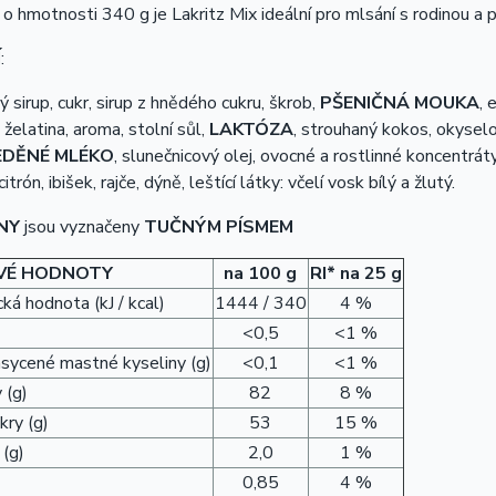
o hmotnosti 340 g je Lakritz Mix ideální pro mlsání s rodinou a p
Í
:
 sirup, cukr, sirup z hnědého cukru, škrob,
PŠENIČNÁ MOUKA
, 
 želatina, aroma, stolní sůl,
LAKTÓZA
, strouhaný kokos, okyselo
DĚNÉ MLÉKO
, slunečnicový olej, ovocné a rostlinné koncentráty
 citrón, ibišek, rajče, dýně, leštící látky: včelí vosk bílý a žlutý.
NY
jsou vyznačeny
TUČNÝM PÍSMEM
VÉ HODNOTY
na 100 g
RI* na 25 g
ká hodnota (kJ / kcal)
1444 / 340
4 %
<0,5
<1 %
asycené mastné kyseliny (g)
<0,1
<1 %
 (g)
82
8 %
kry (g)
53
15 %
 (g)
2,0
1 %
0,85
4 %