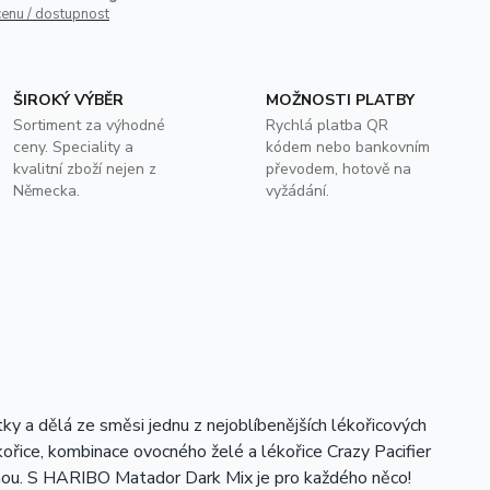
cenu / dostupnost
ŠIROKÝ VÝBĚR
MOŽNOSTI PLATBY
Sortiment za výhodné
Rychlá platba QR
ceny. Speciality a
kódem nebo bankovním
kvalitní zboží nejen z
převodem, hotově na
Německa.
vyžádání.
 a dělá ze směsi jednu z nejoblíbenějších lékořicových
ořice, kombinace ovocného želé a lékořice Crazy Pacifier
telnou. S HARIBO Matador Dark Mix je pro každého něco!