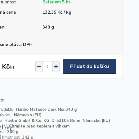
tupnost
Skladem 5 ks
ná cena
132,35 Kč / kg
ení
340 g
sme plátci DPH
 Kč
Přidat do košíku
/
ks
roduktu:
Haribo Matador Dark Mix 340 g
ůvodu:
Německo (EU)
e:
Haribo GmbH & Co. KG, D-53105 Bonn, Německo (EU)
ání:
Chraňte před teplem a vlhkem
st:
300 g
á hmotnost:
342 g