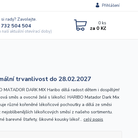
Přihlášení
 si rady? Zavolejte.
0
ks
 732 504 504
za
0 Kč
naší aktuální otevírací doby)
mální trvanlivost do 28.02.2027
 MATADOR DARK MIX Haribo dělá radost dětem i dospělým!
cová směs a ovocné želé s lékořicí. HARIBO Matador Dark Mix
uje různé kořeněné lékořicové pochoutky a dělá ze směsi
z nejoblíbenějších lékořicových směsí z našeho sortimentu.
né barevné štafety, šikovné kousky lékoř...
celý popis