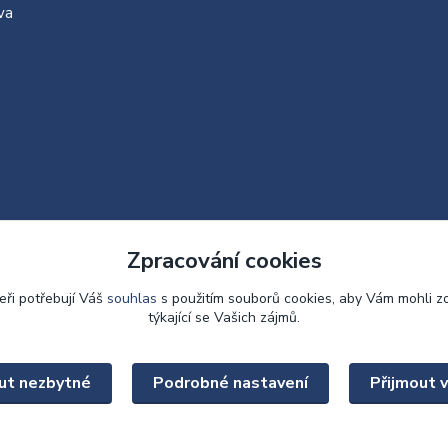
va
Zpracování cookies
eři potřebují Váš
souhlas
s použitím souborů cookies, aby Vám mohli z
týkající se Vašich zájmů.
Upravit sběr cookies.
ut nezbytné
Podrobné nastavení
Přijmout 