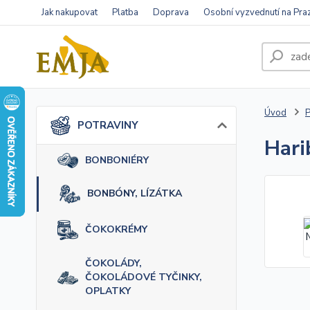
Jak nakupovat
Platba
Doprava
Osobní vyzvednutí na Pra
Úvod
POTRAVINY
Hari
BONBONIÉRY
BONBÓNY, LÍZÁTKA
ČOKOKRÉMY
ČOKOLÁDY,
ČOKOLÁDOVÉ TYČINKY,
OPLATKY