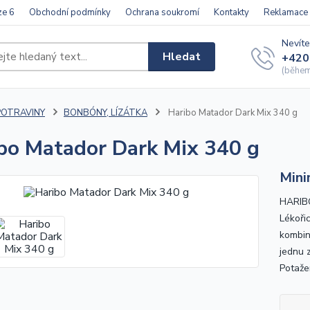
ze 6
Obchodní podmínky
Ochrana soukromí
Kontakty
Reklamace
Nevíte
Hledat
+420
(během 
POTRAVINY
BONBÓNY, LÍZÁTKA
Haribo Matador Dark Mix 340 g
bo Matador Dark Mix 340 g
Mini
HARIBO
Lékoři
kombin
jednu 
Potaže