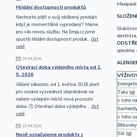
Maxipack 
Hlídání dostupnosti produktů
SLOŽEN
Nechcete přijít o svůj oblíbený produkt,
když je momentálně vyprodaný? Máme
Glukózový
pro vás novou službu. Na Emja.cz jsme
dextróza,
spustili hlídání dostupnosti produk...
číst
ODSTŘE
celé
spirulina,
28.04.2026
ALERGE
Otevírací doba výdejního místa od 1.
5. 2026
VÝŽIVO
Energetic
Vážení zákazníci, od 1. května 2026 platí
Tuky (g)
pro osobní vyzvednutí objednávek na
našem výdejním místě nová provozní
z toho n
doba. 🕒 Otevírací doba výdejního ...
číst
Sacharidy
celé
z toho cu
Bílkoviny
23.04.2026
Sůl (g)
Nově označujeme produkty z