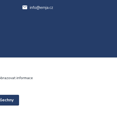
info@emja.cz
obrazovat informace
všechny
Vytvořeno na
Eshop-rychle.cz