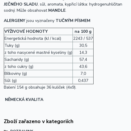
JEČNÉHO SLADU
, sůl, aromata,
kypřicí látka: hydrogenuhličitan
sodný. Může obsahovat
MANDLE
.
ALERGENY
jsou vyznačeny
TUČNÝM PÍSMEM
VÝŽIVOVÉ HODNOTY
na 100 g
Energetická hodnota (kJ / kcal)
2243 / 537
Tuky (g)
30,5
z toho nasycené mastné kyseliny (g)
14,3
Sacharidy (g)
57,4
z toho cukry (g)
43,6
Bílkoviny (g)
7,0
Sůl (g)
0,437
Balení 154 g obsahuje 36 kuliček (4x9).
NĚMECKÁ KVALITA
Zboží zařazeno v kategoriích