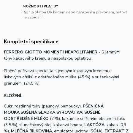
MOŽNOSTI PLATBY
Rychlá platba QR kódem nebo bankovním převodem, hotově
na vyžádání.
Kompletní specifikace
FERRERO GIOTTO MOMENTI NEAPOLITANER
- S jemnými
tóny kakaového krému a neapolskou oplatkou
Plněná pečivová specialita s jemným kakaovým krémem a
lískových oříšků z odstředěného mléka (45 %) a sušenkovými
granulemi (24,5 %).
SLOŽENÍ
:
Cukr, rostlinné tuky (palmový, bambucký),
PŠENIČNÁ
MOUKA
,
SUŠENÁ SLADKÁ SYROVÁTKA
,
SUŠENÉ
ODSTŘEDĚNÉ MLÉKO
(7 %), kakao se sníženým obsahem tuku
(3,5 %),
slunečnicový olej, kakaová hmota,
LAKTÓZA
, kakao (0,3
%),
MLÉČNÁ BÍLKOVINA
, emulgátor lecitiny (
SÓJA
),
EXTRAKT Z