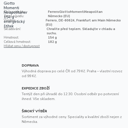
Číslo produktu:
FerreroGiottoMomentiNeapolitan
Země původu:
Německo (EU)
Výrobce:
Ferrero, DE-60624, Frankfurt am Main Německo
(EU)
Skladování:
Chraňte před teplem. Skladujte v chladu a
suchu.
Hmotnost:
154 g
Celková hmotnost:
182 g
Hlídat cenu / dostupnost
DOPRAVA
Výhodná doprava po celé ČR od 79 Kč. Praha – vlastní rozvoz
od 99 Kč.
EXPEDICE ZBOŽÍ
Tentýž den při úhradě do 12:30. Osobní odběr po potvrzení
ihned. Vše skladem.
ŠIROKÝ VÝBĚR
Sortiment za výhodné ceny. Speciality a kvalitní zboží nejen z
Německa.