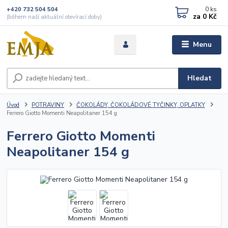
0
ks
+420 732 504 504
za
0 Kč
(během naší aktuální otevírací doby)
Menu
Hledat
Úvod
POTRAVINY
ČOKOLÁDY, ČOKOLÁDOVÉ TYČINKY, OPLATKY
Ferrero Giotto Momenti Neapolitaner 154 g
Ferrero Giotto Momenti
Neapolitaner 154 g