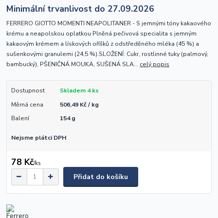
Minimální trvanlivost do 27.09.2026
FERRERO GIOTTO MOMENTI NEAPOLITANER - S jemnými tóny kakaového
krému a neapolskou oplatkou Plněná pečivová specialita s jemným
kakaovým krémem a lískových oříšků z odstředěného mléka (45 %) a
sušenkovými granulemi (24,5 %).SLOŽENÍ: Cukr, rostlinné tuky (palmový,
bambucký), PŠENIČNÁ MOUKA, SUŠENÁ SLA...
celý popis
Dostupnost
Skladem 4 ks
Měrná cena
506,49 Kč / kg
Balení
154 g
Nejsme plátci DPH
78 Kč
/
ks
Přidat do košíku