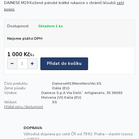
DAINESE M19 Kožené pánské krátké rukavice s chrániči kloubů
celý
popis
Dostupnost
Skladem 1 ks
Nejsme plátci DPH
1 000 Kč
/
ks
Přidat do košíku
Číslo produktu:
DaineseM19NeroNeroVel.XS
Země původu:
Itálie (EU)
Výrobce:
Dainese S.p.A Via Delll´ Artigianato, 35 36060
Molvena (VI) Italia (EU)
Velikost:
XS
Hlídat cenu / dostupnost
DOPRAVA
Výhodná doprava po celé ČR od 79 Kč. Praha – vlastní rozvoz