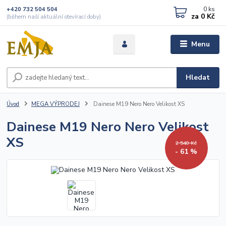
0
ks
+420 732 504 504
za
0 Kč
(během naší aktuální otevírací doby)
Menu
Hledat
Úvod
MEGA VÝPRODEJ
Dainese M19 Nero Nero Velikost XS
Dainese M19 Nero Nero Velikost
XS
2 540 Kč
- 61 %