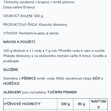
Těstoviny vyrobené z krupice z tvrdé pšenice
Doba vaření 8 minut
VELIKOST BALENÍ: 500 g
PRODUKTOVÁ ŘADA: Klasické těstoviny
VÝHODY: Perfektní kvalita al dente
NÁVOD K POUŽITÍ:
100 g těstovin • 1 l vody • 7 g soli. Přiveďte vodu k varu a osolte.
Přidejte těstoviny a za občasného míchání vařte 8 minut. Sceďte a
podávejte.
SLOŽENÍ:
Semolina z
PŠENICE
tvrdé, voda. Může obsahovat stopy
SÓJI
a
HOŘČICE
.
ALERGENY
jsou vyznačeny
TUČNÝM PÍSMEM
(1)
%RI
/80
VÝŽIVOVÉ HODNOTY
100 g
80 g
g