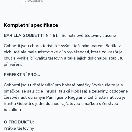
na vyžádání.
Kompletní specifikace
BARILLA GOBBETTI N ° 51
- Semolinové těstoviny sušené
Gobbetti jsou charakteristické svým stočeným tvarem. Barilla z
nich udělala malé mistrovské dílo vyváženosti, které zdůrazňuje
chuť a vynikající kvalitu těstovin a také jejich dokonalou stabilitu
při vaření.
PERFEKTNÍ PRO...
Gobbetti jsou určitě ideální pro bohaté omáčky. Vyzkoušejte je s
omáčkou ze salsiccie (hrubá italská klobása) a zeleniny, ozdobené
čerstvě nastrouhaným Parmigiano Reggiano. Lehčí alternativou je
Barilla Gobetti s jednoduchou rajčatovou omáčkou s čerstvou
bazalkou.
O PRODUKTU:
Krátké těstoviny