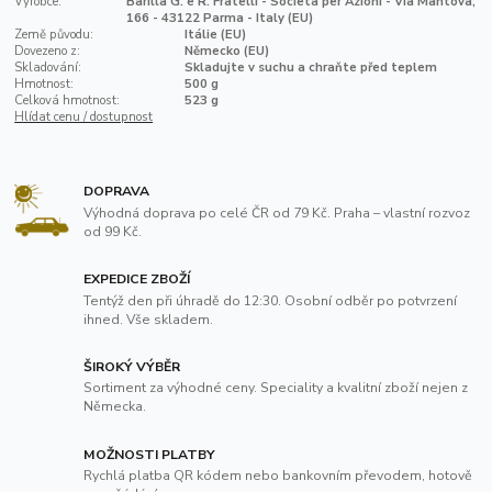
Výrobce:
Barilla G. e R. Fratelli - Società per Azioni - Via Mantova,
166 - 43122 Parma - Italy (EU)
Země původu:
Itálie (EU)
Dovezeno z:
Německo (EU)
Skladování:
Skladujte v suchu a chraňte před teplem
Hmotnost:
500 g
Celková hmotnost:
523 g
Hlídat cenu / dostupnost
DOPRAVA
Výhodná doprava po celé ČR od 79 Kč. Praha – vlastní rozvoz
od 99 Kč.
EXPEDICE ZBOŽÍ
Tentýž den při úhradě do 12:30. Osobní odběr po potvrzení
ihned. Vše skladem.
ŠIROKÝ VÝBĚR
Sortiment za výhodné ceny. Speciality a kvalitní zboží nejen z
Německa.
MOŽNOSTI PLATBY
Rychlá platba QR kódem nebo bankovním převodem, hotově