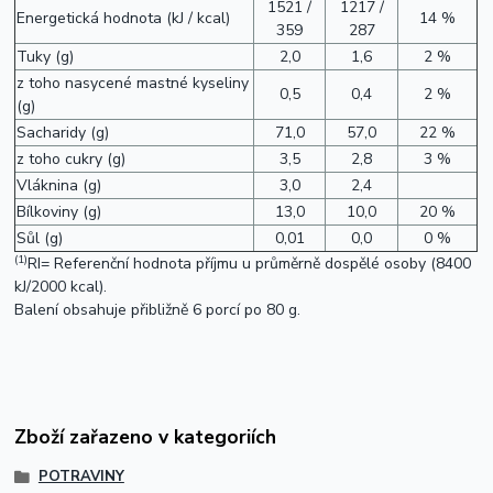
1521 /
1217 /
Energetická hodnota (kJ / kcal)
14 %
359
287
Tuky (g)
2,0
1,6
2 %
z toho nasycené mastné kyseliny
0,5
0,4
2 %
(g)
Sacharidy (g)
71,0
57,0
22 %
z toho cukry (g)
3,5
2,8
3 %
Vláknina (g)
3,0
2,4
Bílkoviny (g)
13,0
10,0
20 %
Sůl (g)
0,01
0,0
0 %
(1)
RI= Referenční hodnota příjmu u průměrně dospělé osoby (8400
kJ/2000 kcal).
Balení obsahuje přibližně 6 porcí po 80 g.
Zboží zařazeno v kategoriích
POTRAVINY