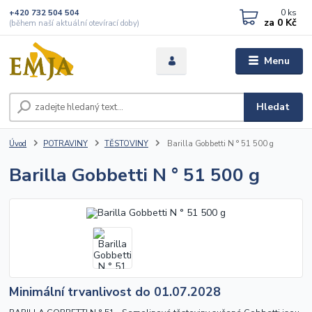
0
ks
+420 732 504 504
za
0 Kč
(během naší aktuální otevírací doby)
Menu
Hledat
Úvod
POTRAVINY
TĚSTOVINY
Barilla Gobbetti N ° 51 500 g
Barilla Gobbetti N ° 51 500 g
Minimální trvanlivost do 01.07.2028