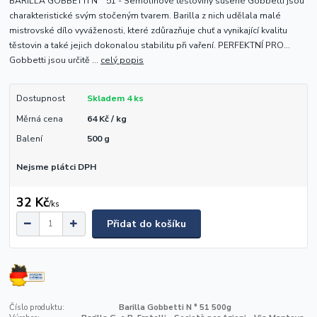
BARILLA GOBBETTI N ° 51 - Semolinové těstoviny sušené Gobbetti jsou
charakteristické svým stočeným tvarem. Barilla z nich udělala malé
mistrovské dílo vyváženosti, které zdůrazňuje chuť a vynikající kvalitu
těstovin a také jejich dokonalou stabilitu při vaření. PERFEKTNÍ PRO...
Gobbetti jsou určitě ...
celý popis
Dostupnost
Skladem 4 ks
Měrná cena
64 Kč / kg
Balení
500 g
Nejsme plátci DPH
32 Kč
/
ks
Přidat do košíku
Číslo produktu:
Barilla Gobbetti N ° 51 500g