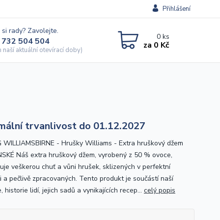
Přihlášení
 si rady? Zavolejte.
0
ks
 732 504 504
za
0 Kč
naší aktuální otevírací doby)
mální trvanlivost do 01.12.2027
WILLIAMSBIRNE - Hrušky Williams - Extra hruškový džem
KÉ Náš extra hruškový džem, vyrobený z 50 % ovoce,
uje veškerou chuť a vůni hrušek, sklizených v perfektní
ti a pečlivě zpracovaných. Tento produkt je součástí naší
e, historie lidí, jejich sadů a vynikajících recep...
celý popis