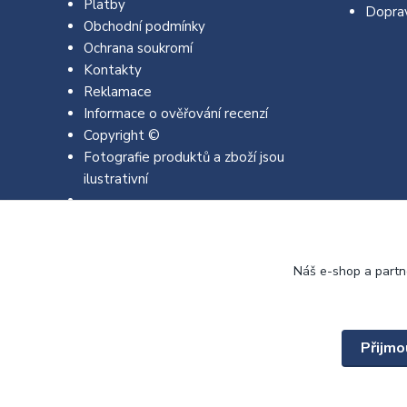
Platby
Dopra
Obchodní podmínky
Ochrana soukromí
Kontakty
Reklamace
Informace o ověřování recenzí
Copyright ©
Fotografie produktů a zboží jsou
ilustrativní
Náš e-shop a partn
Přijmo
Copyright © 2022 - 2026 EMJA.cz Všechna práva vyhrazena.