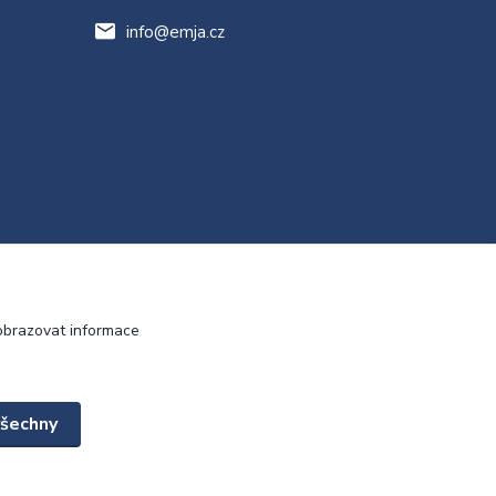
info@emja.cz
obrazovat informace
všechny
Vytvořeno na
Eshop-rychle.cz