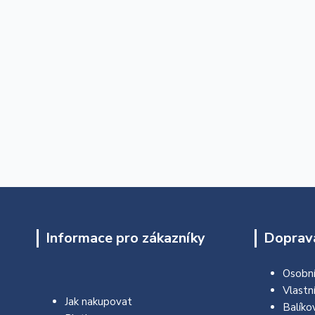
Informace pro zákazníky
Doprava
Osobní
Vlastn
Jak nakupovat
Balíko