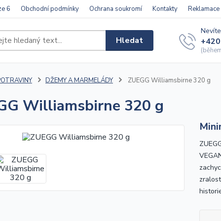
ze 6
Obchodní podmínky
Ochrana soukromí
Kontakty
Reklamace
Nevíte
Hledat
+420
(během 
POTRAVINY
DŽEMY A MARMELÁDY
ZUEGG Williamsbirne 320 g
G Williamsbirne 320 g
Mini
ZUEGG 
VEGANS
zachyc
zralos
histori