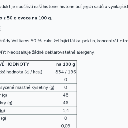
ukt je součástí naší historie, historie lidí, jejich sadů a vynikajíc
 z 50 g ovoce na 100 g.
:
růdy Williams 50 %, cukr, želírující látka: pektin, koncentrát citr
NY
: Neobsahuje žádné deklarovatelné alergeny.
VÉ HODNOTY
na 100 g
ká hodnota (kJ / kcal)
834 / 196
0
asycené mastné kyseliny (g)
0
 (g)
48
kry (g)
46
(g)
1,4
 (g)
0
0,09