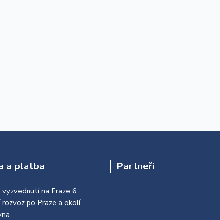
 a platba
Partneři
 vyzvednutí na Praze 6
í rozvoz po Praze a okolí
vna