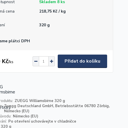
tupnost
Skladem 8 ks
ná cena
218,75 Kč / kg
ení
320 g
sme plátci DPH
 Kč
Přidat do košíku
/
ks
roduktu:
ZUEGG Williamsbirne 320 g
e:
Zuegg Deutschland GmbH, Betriebsstätte 06780 Zörbig,
Německo (EU)
ůvodu:
Německo (EU)
ání:
Po otevření uchovávejte v chladničce
320 g