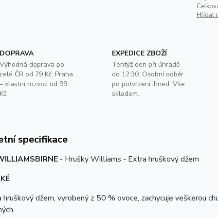
Celkov
Hlídat 
DOPRAVA
EXPEDICE ZBOŽÍ
Výhodná doprava po
Tentýž den při úhradě
celé ČR od 79 Kč. Praha
do 12:30. Osobní odběr
– vlastní rozvoz od 99
po potvrzení ihned. Vše
Kč.
skladem.
tní specifikace
WILLIAMSBIRNE
- Hrušky Williams - Extra hruškový džem
KÉ
 hruškový džem, vyrobený z 50 % ovoce, zachycuje veškerou chuť a
ných.