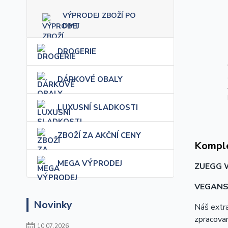
VÝPRODEJ ZBOŽÍ PO
DMT
DROGERIE
DÁRKOVÉ OBALY
LUXUSNÍ SLADKOSTI
ZBOŽÍ ZA AKČNÍ CENY
Komple
MEGA VÝPRODEJ
ZUEGG 
VEGANS
Novinky
Náš extra
zpracova
10.07.2026