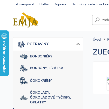
Jak nakupovat
Platba
Doprava
Osobní vyzvednutí na Pra
Úvod
POTRAVINY
ZUEG
BONBONIÉRY
BONBÓNY, LÍZÁTKA
ČOKOKRÉMY
ČOKOLÁDY,
ČOKOLÁDOVÉ TYČINKY,
OPLATKY