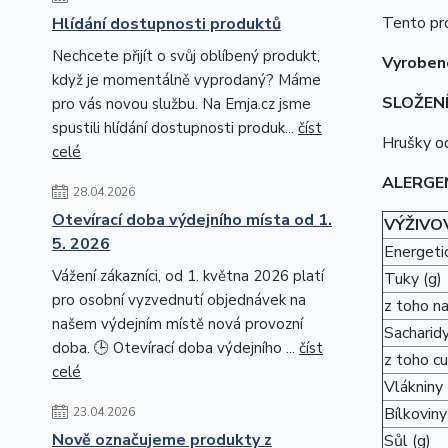
Tento prod
Hlídání dostupnosti produktů
Nechcete přijít o svůj oblíbený produkt,
Vyrobeno
když je momentálně vyprodaný? Máme
SLOŽENÍ
pro vás novou službu. Na Emja.cz jsme
spustili hlídání dostupnosti produk...
číst
Hrušky od
celé
ALERGE
28.04.2026
Otevírací doba výdejního místa od 1.
VÝŽIVO
5. 2026
Energetic
Vážení zákazníci, od 1. května 2026 platí
Tuky (g)
pro osobní vyzvednutí objednávek na
z toho n
našem výdejním místě nová provozní
Sacharidy
doba. 🕒 Otevírací doba výdejního ...
číst
z toho cu
celé
Vlákniny 
Bílkoviny
23.04.2026
Nově označujeme produkty z
Sůl (g)