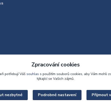
va
Zpracování cookies
eři potřebují Váš
souhlas
s použitím souborů cookies, aby Vám mohli z
týkající se Vašich zájmů.
Upravit sběr cookies.
ut nezbytné
Podrobné nastavení
Přijmout 