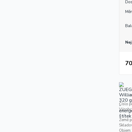
Dos
Měr
Bal
Nej
70
Číslo p
Výrobc
Země p
Skladov
Objem: