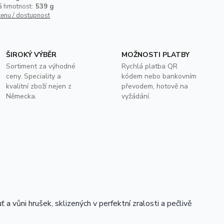
á hmotnost:
539 g
cenu / dostupnost
ŠIROKÝ VÝBĚR
MOŽNOSTI PLATBY
Sortiment za výhodné
Rychlá platba QR
ceny. Speciality a
kódem nebo bankovním
kvalitní zboží nejen z
převodem, hotově na
Německa.
vyžádání.
 vůni hrušek, sklizených v perfektní zralosti a pečlivě