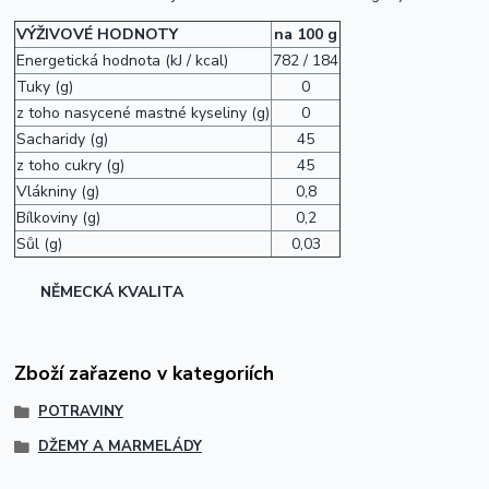
VÝŽIVOVÉ HODNOTY
na 100 g
Energetická hodnota (kJ / kcal)
782 / 184
Tuky (g)
0
z toho nasycené mastné kyseliny (g)
0
Sacharidy (g)
45
z toho cukry (g)
45
Vlákniny (g)
0,8
Bílkoviny (g)
0,2
Sůl (g)
0,03
NĚMECKÁ KVALITA
Zboží zařazeno v kategoriích
POTRAVINY
DŽEMY A MARMELÁDY