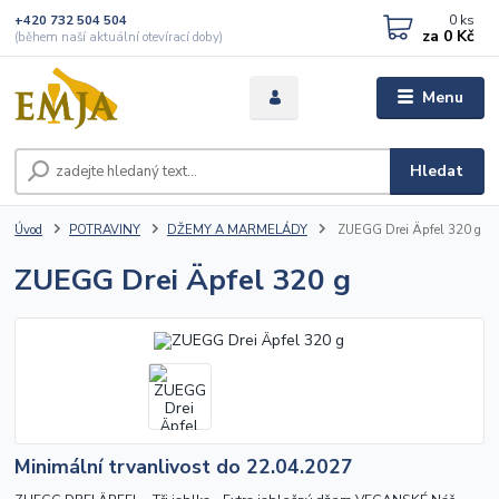
0
ks
+420 732 504 504
za
0 Kč
(během naší aktuální otevírací doby)
Menu
Hledat
Úvod
POTRAVINY
DŽEMY A MARMELÁDY
ZUEGG Drei Äpfel 320 g
ZUEGG Drei Äpfel 320 g
Minimální trvanlivost do 22.04.2027