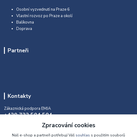
Osobní vyzvednutí na Praze 6
Vlastní rozvoz po Praze a okolí
Balíkovna
Doprava
Partneři
Kontakty
Zákaznická podpora EMJA
+420 732 504 504
(během naší aktuální otevírací doby)
Zpracování cookies
info@emja.cz
Náš e-shop a partneři potřebují Váš
souhlas
s použitím souborů