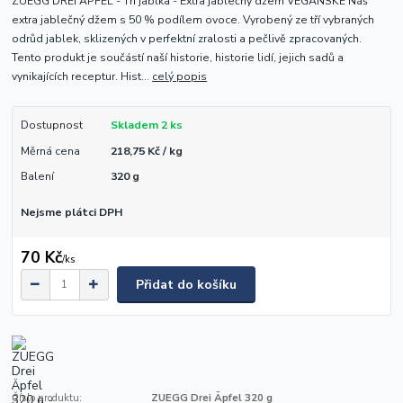
ZUEGG DREI ÄPFEL - Tři jablka - Extra jablečný džem VEGANSKÉ Náš
extra jablečný džem s 50 % podílem ovoce. Vyrobený ze tří vybraných
odrůd jablek, sklizených v perfektní zralosti a pečlivě zpracovaných.
Tento produkt je součástí naší historie, historie lidí, jejich sadů a
vynikajících receptur. Hist...
celý popis
Dostupnost
Skladem 2 ks
Měrná cena
218,75 Kč / kg
Balení
320 g
Nejsme plátci DPH
70 Kč
/
ks
Přidat do košíku
Číslo produktu:
ZUEGG Drei Äpfel 320 g