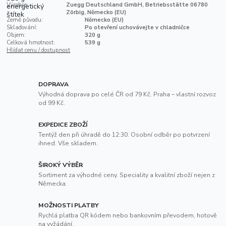
Výrobce:
Zuegg Deutschland GmbH, Betriebsstätte 06780
Zörbig, Německo (EU)
Země původu:
Německo (EU)
Skladování:
Po otevření uchovávejte v chladničce
Objem:
320 g
Celková hmotnost:
539 g
Hlídat cenu / dostupnost
DOPRAVA
Výhodná doprava po celé ČR od 79 Kč. Praha – vlastní rozvoz
od 99 Kč.
EXPEDICE ZBOŽÍ
Tentýž den při úhradě do 12:30. Osobní odběr po potvrzení
ihned. Vše skladem.
ŠIROKÝ VÝBĚR
Sortiment za výhodné ceny. Speciality a kvalitní zboží nejen z
Německa.
MOŽNOSTI PLATBY
Rychlá platba QR kódem nebo bankovním převodem, hotově
na vyžádání.