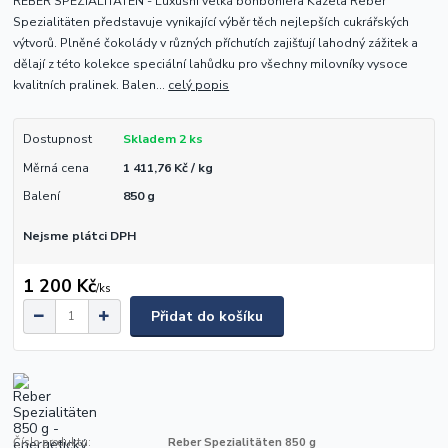
REBER SPEZIALITÄTEN - Luxusní velká bonboniéra Kazeta Reber
Spezialitäten představuje vynikající výběr těch nejlepších cukrářských
výtvorů. Plněné čokolády v různých příchutích zajišťují lahodný zážitek a
dělají z této kolekce speciální lahůdku pro všechny milovníky vysoce
kvalitních pralinek. Balen...
celý popis
Dostupnost
Skladem 2 ks
Měrná cena
1 411,76 Kč / kg
Balení
850 g
Nejsme plátci DPH
1 200 Kč
/
ks
Přidat do košíku
Číslo produktu:
Reber Spezialitäten 850 g