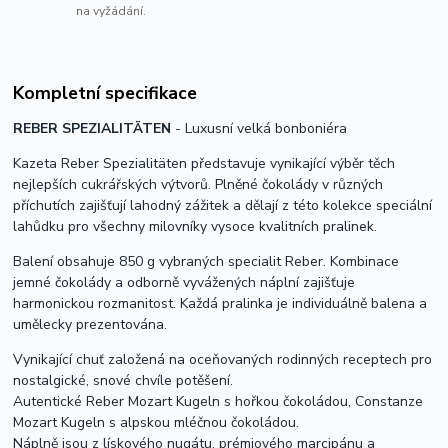
na vyžádání.
Kompletní specifikace
REBER SPEZIALITÄTEN
- Luxusní velká bonboniéra
Kazeta Reber Spezialitäten představuje vynikající výběr těch
nejlepších cukrářských výtvorů. Plněné čokolády v různých
příchutích zajišťují lahodný zážitek a dělají z této kolekce speciální
lahůdku pro všechny milovníky vysoce kvalitních pralinek.
Balení obsahuje 850 g vybraných specialit Reber. Kombinace
jemné čokolády a odborně vyvážených náplní zajišťuje
harmonickou rozmanitost. Každá pralinka je individuálně balena a
umělecky prezentována.
Vynikající chuť založená na oceňovaných rodinných receptech pro
nostalgické, snové chvíle potěšení.
Autentické Reber Mozart Kugeln s hořkou čokoládou, Constanze
Mozart Kugeln s alpskou mléčnou čokoládou.
Náplně jsou z lískového nugátu, prémiového marcipánu a