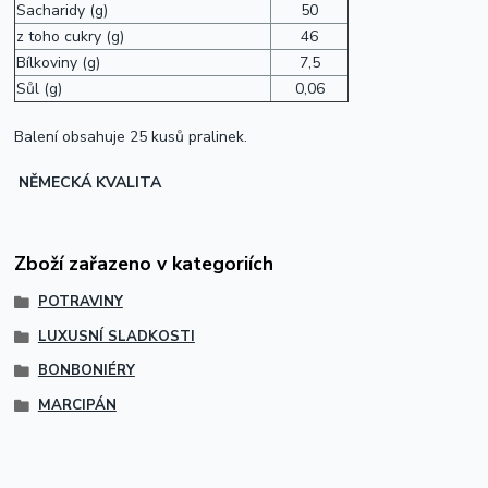
Sacharidy (g)
50
z toho cukry (g)
46
Bílkoviny (g)
7,5
Sůl (g)
0,06
Balení obsahuje 25 kusů pralinek.
NĚMECKÁ KVALITA
Zboží zařazeno v kategoriích
POTRAVINY
LUXUSNÍ SLADKOSTI
BONBONIÉRY
MARCIPÁN