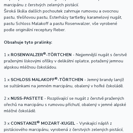
marcipánu z čerstvých zelených pistácií.
Široká škála dalších pochoutek zahrnuje rumovou a ovocnou
pastu, třešňovou pastu, Esterházy tartletky, karamelový nugát,
pastu Schloss Malakoff a pastu Rosenwalzer, vše vyrobené
podle originální receptury Reber.
Obsahuje tyto pralinky:
®
1 x
ROSENWALZER
-TÖRTCHEN
- Nejjemnější nugát s čerstvě
praženými lískovými oříšky v delikátní oplatce, potažený jemnou
alpskou mléčnou čokoládou.
®
1 x
SCHLOSS MALAKOFF
-TÖRTCHEN
- Jemný brandy lanýž
se sultánkami na jemném marcipánu, obalený v hořké čokoládě.
2 x
NUSS-PASTETE
- Rozplívající se nugát z čerstvě pražených
ořechů na marcipánu s rumovou příchutí, obalený v jemné alpské
mléčné čokoládě.
®
3 x
CONSTANZE
MOZART-KUGEL
- Vynikající náplň z
pistáciového marcipánu, vyrobená z čerstvých zelených pistácií,