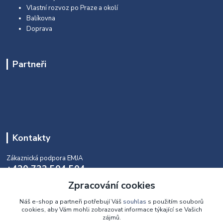
Vlastní rozvoz po Praze a okolí
Balíkovna
Doprava
Partneři
Kontakty
Zákaznická podpora EMJA
+420 732 504 504
(během naší aktuální otevírací doby)
Zpracování cookies
info@emja.cz
Náš e-shop a partneři potřebují Váš
souhlas
s použitím souborů
cookies, aby Vám mohli zobrazovat informace týkající se Vašich
zájmů.