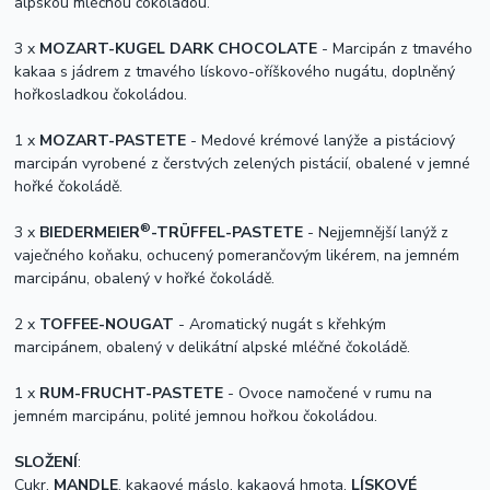
alpskou mléčnou čokoládou.
3 x
MOZART-KUGEL DARK CHOCOLATE
- Marcipán z tmavého
kakaa s jádrem z tmavého lískovo-oříškového nugátu, doplněný
hořkosladkou čokoládou.
1 x
MOZART-PASTETE
- Medové krémové lanýže a pistáciový
marcipán vyrobené z čerstvých zelených pistácií, obalené v jemné
hořké čokoládě.
®
3 x
BIEDERMEIER
-TRÜFFEL-PASTETE
- Nejjemnější lanýž z
vaječného koňaku, ochucený pomerančovým likérem, na jemném
marcipánu, obalený v hořké čokoládě.
2 x
TOFFEE-NOUGAT
- Aromatický nugát s křehkým
marcipánem, obalený v delikátní alpské mléčné čokoládě.
1 x
RUM-FRUCHT-PASTETE
- Ovoce namočené v rumu na
jemném marcipánu, polité jemnou hořkou čokoládou.
SLOŽENÍ
:
Cukr,
MANDLE
, kakaové máslo, kakaová hmota,
LÍSKOVÉ