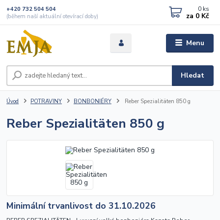
0
ks
+420 732 504 504
za
0 Kč
(během naší aktuální otevírací doby)
Menu
Hledat
Úvod
POTRAVINY
BONBONIÉRY
Reber Spezialitäten 850 g
Reber Spezialitäten 850 g
Minimální trvanlivost do 31.10.2026