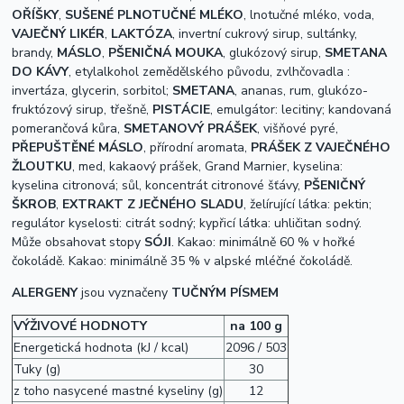
OŘÍŠKY
,
SUŠENÉ PLNOTUČNÉ MLÉKO
, lnotučné mléko, voda,
VAJEČNÝ LIKÉR
,
LAKTÓZA
, invertní cukrový sirup, sultánky,
brandy,
MÁSLO
,
PŠENIČNÁ MOUKA
, glukózový sirup,
SMETANA
DO KÁVY
, etylalkohol zemědělského původu, zvlhčovadla
:
invertáza, glycerin, sorbitol;
SMETANA
, ananas, rum, glukózo-
fruktózový sirup, třešně,
PISTÁCIE
, emulgátor: lecitiny; kandovaná
pomerančová kůra,
SMETANOVÝ PRÁŠEK
, višňové pyré,
PŘEPUŠTĚNÉ MÁSLO
, přírodní aromata,
PRÁŠEK Z VAJEČNÉHO
ŽLOUTKU
, med, kakaový prášek, Grand Marnier, kyselina:
kyselina citronová; sůl, koncentrát citronové šťávy,
PŠENIČNÝ
ŠKROB
,
EXTRAKT Z JEČNÉHO SLADU
, želírující látka: pektin;
regulátor kyselosti: citrát sodný; kypřicí látka: uhličitan sodný.
Může obsahovat stopy
SÓJI
.
Kakao: minimálně 60 % v hořké
čokoládě.
Kakao: minimálně 35 % v alpské mléčné čokoládě.
ALERGENY
jsou vyznačeny
TUČNÝM PÍSMEM
VÝŽIVOVÉ HODNOTY
na 100 g
Energetická hodnota (kJ / kcal)
2096 / 503
Tuky (g)
30
z toho nasycené mastné kyseliny (g)
12