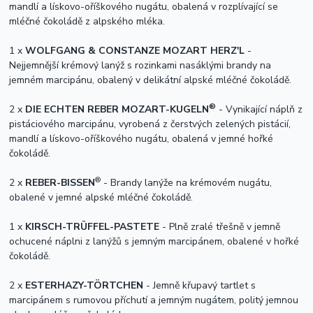
mandlí a lískovo-oříškového nugátu, obalená v rozplívající se
mléčné čokoládě z alpského mléka.
1 x
WOLFGANG & CONSTANZE MOZART HERZ′L
-
Nejjemnější krémový lanýž s rozinkami nasáklými brandy na
jemném marcipánu, obalený v delikátní alpské mléčné čokoládě.
®
2 x
DIE ECHTEN REBER MOZART-KUGELN
- Vynikající náplň z
pistáciového marcipánu, vyrobená z čerstvých zelených pistácií,
mandlí a lískovo-oříškového nugátu, obalená v jemné hořké
čokoládě.
®
2 x
REBER-BISSEN
- Brandy lanýže na krémovém nugátu,
obalené v jemné alpské mléčné čokoládě.
1 x
KIRSCH-TRÜFFEL-PASTETE
- Plně zralé třešně v jemně
ochucené náplni z lanýžů s jemným marcipánem, obalené v hořké
čokoládě.
2 x
ESTERHAZY-TÖRTCHEN
- Jemně křupavý tartlet s
marcipánem s rumovou příchutí a jemným nugátem, politý jemnou