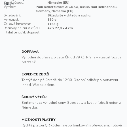
Země původu:
Německo (EU)
Výrobce:
Paul Reber GmbH & Co.KG, 83435 Bad Reichenhall,
Germany, Německo (EU)
Skladování:
Skladujte v chladu a suchu.
Hmotnost:
850 g
Celková hmotnost:
1153 g
Rozměry balení V x Š x H:
42 x 27,8 x 4 cm
Hlídat cenu / dostupnost
DOPRAVA
Výhodná doprava po celé ČR od 79 Kč. Praha – vlastní rozvoz
od 99 Kč.
EXPEDICE ZBOŽÍ
Tentýž den při úhradě do 12:30. Osobní odběr po potvrzení
ihned. Vše skladem.
ŠIROKÝ VÝBĚR
Sortiment za výhodné ceny. Speciality a kvalitní zboží nejen z
Německa.
MOŽNOSTI PLATBY
Rychlá platba QR kódem nebo bankovním převodem, hotově