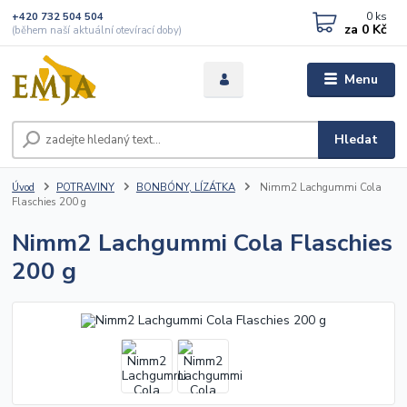
0
ks
+420 732 504 504
za
0 Kč
(během naší aktuální otevírací doby)
Menu
Hledat
Úvod
POTRAVINY
BONBÓNY, LÍZÁTKA
Nimm2 Lachgummi Cola
Flaschies 200 g
Nimm2 Lachgummi Cola Flaschies
200 g