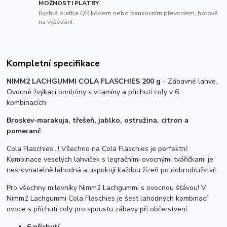
MOŽNOSTI PLATBY
Rychlá platba QR kódem nebo bankovním převodem, hotově
na vyžádání.
Kompletní specifikace
NIMM2 LACHGUMMI COLA FLASCHIES 200 g
- Zábavné lahve.
Ovocné žvýkací bonbóny s vitamíny a příchutí coly v 6
kombinacích
Broskev-marakuja, třešeň, jablko, ostružina, citron a
pomeranč
Cola Flaschies…! Všechno na Cola Flaschies je perfektní:
Kombinace veselých lahviček s legračními ovocnými tvářičkami je
nesrovnatelně lahodná a uspokojí každou žízeň po dobrodružství!
Pro všechny milovníky Nimm2 Lachgummi s ovocnou šťávou! V
Nimm2 Lachgummi Cola Flaschies je šest lahodných kombinací
ovoce s příchutí coly pro spoustu zábavy při občerstvení.
6 příchutí