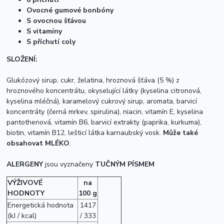
Ovocné gumové bonbóny
S ovocnou šťávou
S vitamíny
S příchutí coly
SLOŽENÍ:
Glukózový sirup, cukr, želatina, hroznová šťáva (5 %) z
hroznového koncentrátu, okyselující látky (kyselina citronová,
kyselina mléčná), karamelový cukrový sirup, aromata, barvicí
koncentráty (černá mrkev, spirulina), niacin, vitamín E, kyselina
pantothenová, vitamín B6, barvicí extrakty (paprika, kurkuma),
biotin, vitamín B12, lešticí látka karnaubský vosk.
Může také
obsahovat MLÉKO
.
ALERGENY
jsou vyznačeny
TUČNÝM PÍSMEM
VÝŽIVOVÉ
na
HODNOTY
100 g
Energetická hodnota
1417
(kJ / kcal)
/ 333