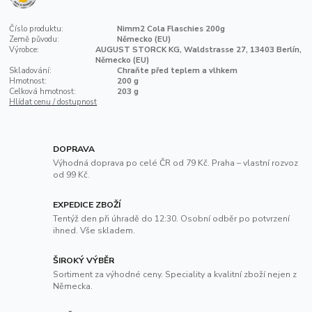
Číslo produktu:
Nimm2 Cola Flaschies 200g
Země původu:
Německo (EU)
Výrobce:
AUGUST STORCK KG, Waldstrasse 27, 13403 Berlín,
Německo (EU)
Skladování:
Chraňte před teplem a vlhkem
Hmotnost:
200 g
Celková hmotnost:
203 g
Hlídat cenu / dostupnost
DOPRAVA
Výhodná doprava po celé ČR od 79 Kč. Praha – vlastní rozvoz
od 99 Kč.
EXPEDICE ZBOŽÍ
Tentýž den při úhradě do 12:30. Osobní odběr po potvrzení
ihned. Vše skladem.
ŠIROKÝ VÝBĚR
Sortiment za výhodné ceny. Speciality a kvalitní zboží nejen z
Německa.