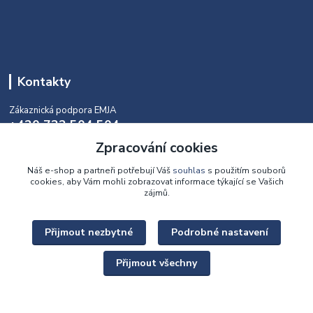
Kontakty
Zákaznická podpora EMJA
+420 732 504 504
(během naší aktuální otevírací doby)
Zpracování cookies
info@emja.cz
Náš e-shop a partneři potřebují Váš
souhlas
s použitím souborů
cookies, aby Vám mohli zobrazovat informace týkající se Vašich
zájmů.
Přijmout nezbytné
Podrobné nastavení
Upravit sběr cookies.
Přijmout všechny
Copyright © 2022 - 2026 EMJA.cz Všechna práva vyhrazena.
Vytvořeno na
Eshop-rychle.cz