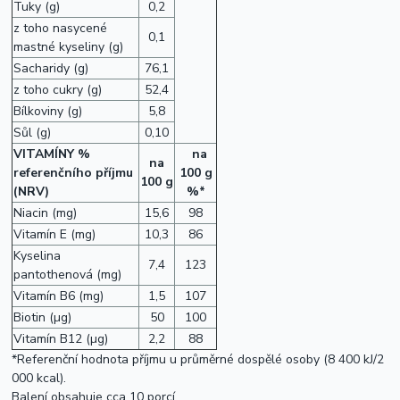
Tuky (g)
0,2
z toho nasycené
0,1
mastné kyseliny (g)
Sacharidy (g)
76,1
z toho cukry (g)
52,4
Bílkoviny (g)
5,8
Sůl (g)
0,10
VITAMÍNY
%
na
na
referenčního příjmu
100 g
100 g
(NRV)
%*
Niacin (mg)
15,6
98
Vitamín E (mg)
10,3
86
Kyselina
7,4
123
pantothenová (mg)
Vitamín B6 (mg)
1,5
107
Biotin (µg)
50
100
Vitamín B12 (µg)
2,2
88
*Referenční hodnota příjmu u průměrné dospělé osoby (8 400 kJ/2
000 kcal).
Balení obsahuje cca 10 porcí.