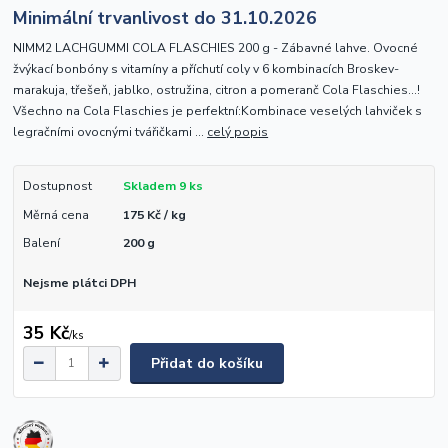
Minimální trvanlivost do 31.10.2026
NIMM2 LACHGUMMI COLA FLASCHIES 200 g - Zábavné lahve. Ovocné
žvýkací bonbóny s vitamíny a příchutí coly v 6 kombinacích Broskev-
marakuja, třešeň, jablko, ostružina, citron a pomeranč Cola Flaschies…!
Všechno na Cola Flaschies je perfektní:Kombinace veselých lahviček s
legračními ovocnými tvářičkami ...
celý popis
Dostupnost
Skladem 9 ks
Měrná cena
175 Kč / kg
Balení
200 g
Nejsme plátci DPH
35 Kč
/
ks
Přidat do košíku