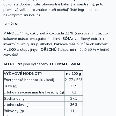
dokonale doplní chutě. Slavnostně balený a všestranný, je to
prémiová volba pro znalce, kteří oceňují čisté ingredience a
nekompromisní kvalitu.
SLOŽENÍ
:
MANDLE
44 %, cukr, hořká čokoláda 22 % (kakaová hmota, cukr,
kakaové máslo, emulgátor: lecitiny (
SÓJA
), vanilkový extrakt),
invertní cukrový sirup, alkohol, kakaové máslo.
Může obsahovat
MLÉKO
a stopy jiných
OŘECHŮ
. Kakao: minimálně 50 % v hořké
čokoládě.
ALERGENY
jsou vyznačeny
TUČNÝM PÍSMEM
VÝŽIVOVÉ HODNOTY
na 100 g
Energetická hodnota (kJ / kcal)
2177 / 523
Tuky (g)
33,9
z toho nasycené mastné kyseliny (g)
7,2
Sacharidy (g)
37,1
z toho cukry (g)
36,3
Bílkoviny (g)
11,1