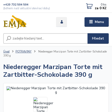
0
ks
+420 732 504 504
za
0 Kč
(během naší aktuální otevírací doby)
Menu
Hledat
Úvod
POTRAVINY
Niederegger Marzipan Torte mit Zartbitter-Schokolade
390 g
Niederegger Marzipan Torte mit
Zartbitter-Schokolade 390 g