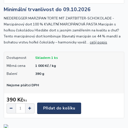
Minimální trvanlivost do 09.10.2026
NIEDEREGGER MARZIPAN TORTE MIT ZARTBITTER-SCHOKOLADE -
Marcipánový dort 100 % KVALITNÍ MARCIPÁNOVÁ PASTA Marcipán s
hořkou čokoládou Hledáte dort s jasným zaměřením na kvalitu a chuť?
Tento marcipánový dort kombinuje šťavnatý marcipán se 44 % mandlí a
bohatou vrstvu hořké čokolády – harmonicky vyváž...
celý popis
Dostupnost
Skladem 1 ks
Měrná cena
1 000 Kč / kg
Balení
390 g
Nejsme plátci DPH
390 Kč
/
ks
Přidat do košíku