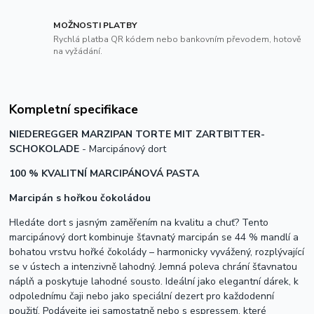
MOŽNOSTI PLATBY
Rychlá platba QR kódem nebo bankovním převodem, hotově
na vyžádání.
Kompletní specifikace
NIEDEREGGER MARZIPAN TORTE MIT ZARTBITTER-
SCHOKOLADE
- Marcipánový dort
100 % KVALITNÍ MARCIPÁNOVÁ PASTA
Marcipán s hořkou čokoládou
Hledáte dort s jasným zaměřením na kvalitu a chuť? Tento
marcipánový dort kombinuje šťavnatý marcipán se 44 % mandlí a
bohatou vrstvu hořké čokolády – harmonicky vyvážený, rozplývající
se v ústech a intenzivně lahodný. Jemná poleva chrání šťavnatou
náplň a poskytuje lahodné sousto. Ideální jako elegantní dárek, k
odpolednímu čaji nebo jako speciální dezert pro každodenní
použití. Podávejte jej samostatně nebo s espressem, které