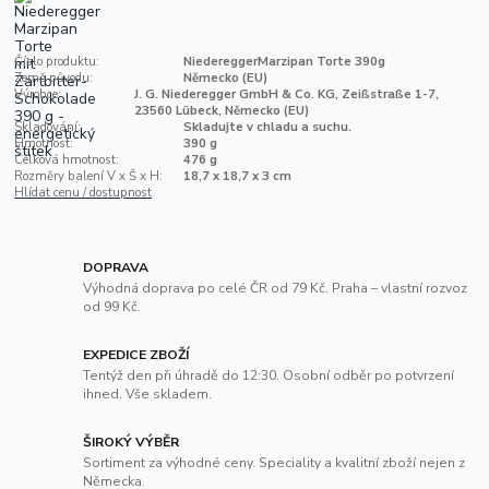
Číslo produktu:
NiedereggerMarzipan Torte 390g
Země původu:
Německo (EU)
Výrobce:
J. G. Niederegger GmbH & Co. KG, Zeißstraße 1-7,
23560 Lübeck, Německo (EU)
Skladování:
Skladujte v chladu a suchu.
Hmotnost:
390 g
Celková hmotnost:
476 g
Rozměry balení V x Š x H:
18,7 x 18,7 x 3 cm
Hlídat cenu / dostupnost
DOPRAVA
Výhodná doprava po celé ČR od 79 Kč. Praha – vlastní rozvoz
od 99 Kč.
EXPEDICE ZBOŽÍ
Tentýž den při úhradě do 12:30. Osobní odběr po potvrzení
ihned. Vše skladem.
ŠIROKÝ VÝBĚR
Sortiment za výhodné ceny. Speciality a kvalitní zboží nejen z
Německa.