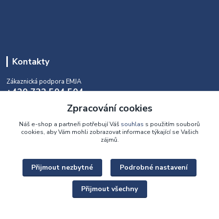
Kontakty
Zákaznická podpora EMJA
+420 732 504 504
(během naší aktuální otevírací doby)
Zpracování cookies
info@emja.cz
Náš e-shop a partneři potřebují Váš
souhlas
s použitím souborů
cookies, aby Vám mohli zobrazovat informace týkající se Vašich
zájmů.
Přijmout nezbytné
Podrobné nastavení
Upravit sběr cookies.
Přijmout všechny
Copyright © 2022 - 2026 EMJA.cz Všechna práva vyhrazena.
Vytvořeno na
Eshop-rychle.cz