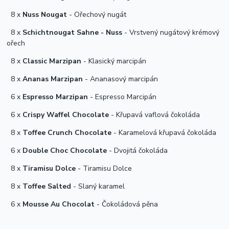
8 x
Nuss Nougat
- Ořechový nugát
8 x
Schichtnougat Sahne - Nuss
- Vrstvený nugátový krémový
ořech
8 x
Classic Marzipan
- Klasický marcipán
8 x
Ananas Marzipan
- Ananasový marcipán
6 x
Espresso Marzipan
- Espresso Marcipán
6 x
Crispy Waffel Chocolate
- Křupavá vaflová čokoláda
8 x
Toffee Crunch Chocolate
- Karamelová křupavá čokoláda
6 x
Double Choc Chocolate
- Dvojitá čokoláda
8 x
Tiramisu Dolce
- Tiramisu Dolce
8 x
Toffee Salted
- Slaný karamel
6 x
Mousse Au Chocolat
- Čokoládová pěna