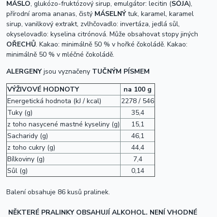
MÁSLO
, glukózo-fruktózový sirup, emulgátor: lecitin (
SÓJA
),
přírodní aroma ananas, čistý
MÁSELNÝ
tuk, karamel, karamel
sirup, vanilkový extrakt, zvlhčovadlo: invertáza, jedlá sůl,
okyselovadlo: kyselina citrónová.
Může obsahovat stopy jiných
OŘECHŮ
.
Kakao: minimálně 50 % v hořké čokoládě.
Kakao:
minimálně 50 % v mléčné čokoládě.
ALERGENY
jsou vyznačeny
TUČNÝM PÍSMEM
VÝŽIVOVÉ HODNOTY
na 100 g
Energetická hodnota (kJ / kcal)
2278 / 546
Tuky (g)
35,4
z toho nasycené mastné kyseliny (g)
15,1
Sacharidy (g)
46,1
z toho cukry (g)
44,4
Bílkoviny (g)
7,4
Sůl (g)
0,14
Balení obsahuje 86 kusů pralinek.
NĚKTERÉ PRALINKY OBSAHUJÍ ALKOHOL. NENÍ VHODNÉ