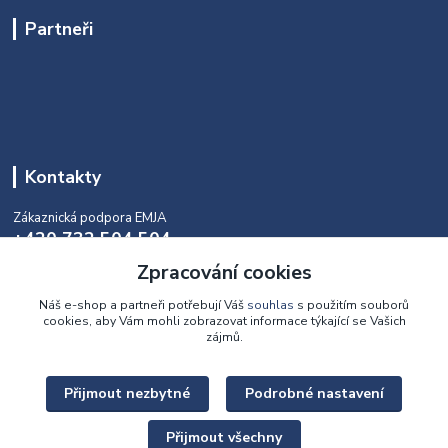
Partneři
Kontakty
Zákaznická podpora EMJA
+420 732 504 504
(během naší aktuální otevírací doby)
Zpracování cookies
info@emja.cz
Náš e-shop a partneři potřebují Váš
souhlas
s použitím souborů
cookies, aby Vám mohli zobrazovat informace týkající se Vašich
zájmů.
Přijmout nezbytné
Podrobné nastavení
Upravit sběr cookies.
Přijmout všechny