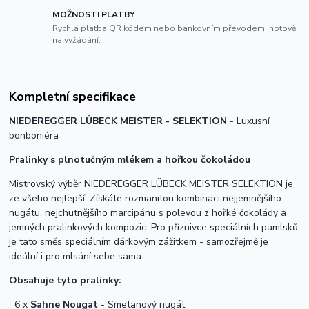
MOŽNOSTI PLATBY
Rychlá platba QR kódem nebo bankovním převodem, hotově
na vyžádání.
Kompletní specifikace
NIEDEREGGER LÜBECK MEISTER - SELEKTION
- Luxusní
bonboniéra
Pralinky s plnotučným mlékem a hořkou čokoládou
Mistrovský výběr NIEDEREGGER LÜBECK MEISTER SELEKTION je
ze všeho nejlepší. Získáte rozmanitou kombinaci nejjemnějšího
nugátu, nejchutnějšího marcipánu s polevou z hořké čokolády a
jemných pralinkových kompozic. Pro příznivce speciálních pamlsků
je tato směs speciálním dárkovým zážitkem - samozřejmě je
ideální i pro mlsání sebe sama.
Obsahuje tyto pralinky:
6 x
Sahne Nougat
- Smetanový nugát