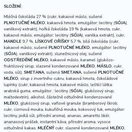
SLOŽENÍ
:
Mléčná čokoláda 27 % (cukr, kakaové máslo, sušené
PLNOTUČNÉ MLÉKO
, kakaová hmota, emulgátor: lecitiny (
SÓJA
),
vanilkový extrakt), hořká čokoláda 19 % (kakaová hmota, cukr,
kakaové máslo, emulgátor: lecitiny (
SÓJA
), vanilka extrakt), cukr,
MANDLE
9,7 %,
LÍSKOVÉ OŘÍŠKY
5,7 %, bílá čokoláda (cukr,
kakaové máslo, sušené
PLNOTUČNÉ MLÉKO
, emulgátor: lecitiny
(
SÓJA
), vanilkový extrakt), slunečnicový olej, sušené
ODSTŘEDĚNÉ MLÉKO
, kakaové máslo, karamel (glukózo-
fruktózový sirup, slazené kondenzované
MLÉKO
,
MÁSLO
, cukr,
voda, sůl),
SMETANA
, sušená
SMETANA
, sušené
PLNOTUČNÉ
MLÉKO
, sirup z invertního cukru, kakaová hmota, čokoládové
lupínky (cukr, kakaová hmota, kakaové máslo, leštící látka:
arabská guma, emulgátor : lecitiny (
SÓJA
), glukózový sirup,
maltodextrin), alkohol, částečně odtučněné kondenzované
MLÉKO
, glukózový sirup, vaflové granule (bramborový škrob,
cukr, cizrnová mouka, kukuřičná mouka, kokosový tuk, emulgátor:
lecitiny, jedlá sůl, přírodní aroma), ananas, amaretto likér,
ananasový prášek, instantní káva, přírodní aroma, vysoce
odtučněné kakao,
MLÉČNÝ
cukr, slazené kondenzované
MLÉKO
,