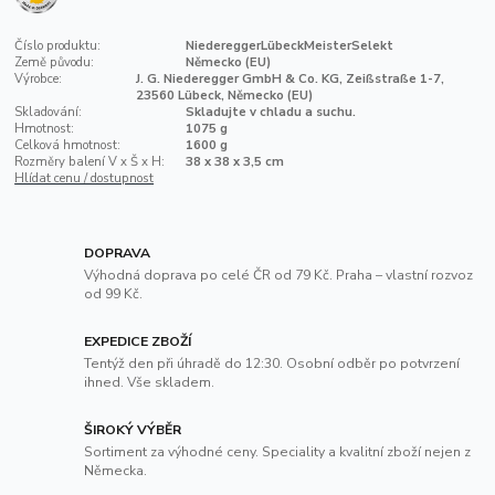
Číslo produktu:
NiedereggerLübeckMeisterSelekt
Země původu:
Německo (EU)
Výrobce:
J. G. Niederegger GmbH & Co. KG, Zeißstraße 1-7,
23560 Lübeck, Německo (EU)
Skladování:
Skladujte v chladu a suchu.
Hmotnost:
1075 g
Celková hmotnost:
1600 g
Rozměry balení V x Š x H:
38 x 38 x 3,5 cm
Hlídat cenu / dostupnost
DOPRAVA
Výhodná doprava po celé ČR od 79 Kč. Praha – vlastní rozvoz
od 99 Kč.
EXPEDICE ZBOŽÍ
Tentýž den při úhradě do 12:30. Osobní odběr po potvrzení
ihned. Vše skladem.
ŠIROKÝ VÝBĚR
Sortiment za výhodné ceny. Speciality a kvalitní zboží nejen z
Německa.