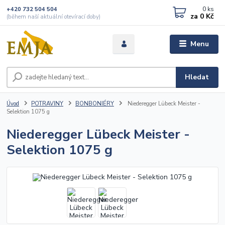
0
ks
+420 732 504 504
za
0 Kč
(během naší aktuální otevírací doby)
Menu
Hledat
Úvod
POTRAVINY
BONBONIÉRY
Niederegger Lübeck Meister -
Selektion 1075 g
Niederegger Lübeck Meister -
Selektion 1075 g