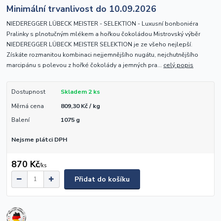
Minimální trvanlivost do 10.09.2026
NIEDEREGGER LÜBECK MEISTER - SELEKTION - Luxusní bonboniéra
Pralinky s plnotučným mlékem a hořkou čokoládou Mistrovský výběr
NIEDEREGGER LÜBECK MEISTER SELEKTION je ze všeho nejlepší.
Získáte rozmanitou kombinaci nejjemnějšího nugátu, nejchutnějšího
marcipánu s polevou z hořké čokolády a jemných pra...
celý popis
Dostupnost
Skladem 2 ks
Měrná cena
809,30 Kč / kg
Balení
1075 g
Nejsme plátci DPH
870 Kč
/
ks
Přidat do košíku