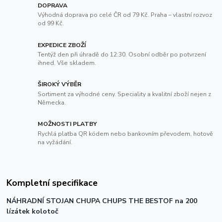
DOPRAVA
Výhodná doprava po celé ČR od 79 Kč. Praha – vlastní rozvoz
od 99 Kč.
EXPEDICE ZBOŽÍ
Tentýž den při úhradě do 12:30. Osobní odběr po potvrzení
ihned. Vše skladem.
ŠIROKÝ VÝBĚR
Sortiment za výhodné ceny. Speciality a kvalitní zboží nejen z
Německa.
MOŽNOSTI PLATBY
Rychlá platba QR kódem nebo bankovním převodem, hotově
na vyžádání.
Kompletní specifikace
NÁHRADNÍ STOJAN CHUPA CHUPS THE BEST
OF na 200
lízátek kolotoč