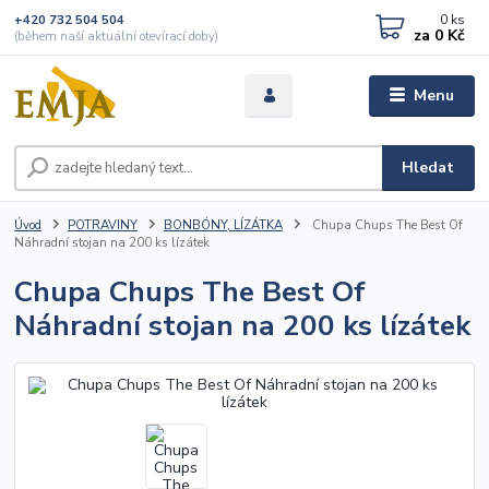
0
ks
+420 732 504 504
za
0 Kč
(během naší aktuální otevírací doby)
Menu
Hledat
Úvod
POTRAVINY
BONBÓNY, LÍZÁTKA
Chupa Chups The Best Of
Náhradní stojan na 200 ks lízátek
Chupa Chups The Best Of
Náhradní stojan na 200 ks lízátek