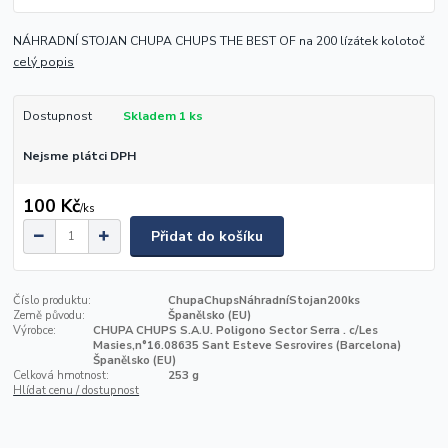
NÁHRADNÍ STOJAN CHUPA CHUPS THE BEST OF na 200 lízátek kolotoč
celý popis
Dostupnost
Skladem 1 ks
Nejsme plátci DPH
100 Kč
/
ks
Přidat do košíku
Číslo produktu:
ChupaChupsNáhradníStojan200ks
Země původu:
Španělsko (EU)
Výrobce:
CHUPA CHUPS S.A.U. Poligono Sector Serra . c/Les
Masies,n°16.08635 Sant Esteve Sesrovires (Barcelona)
Španělsko (EU)
Celková hmotnost:
253 g
Hlídat cenu / dostupnost