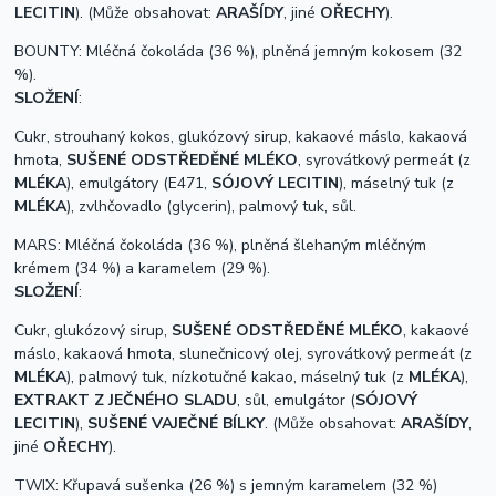
LECITIN
). (Může obsahovat:
ARAŠÍDY
, jiné
OŘECHY
).
BOUNTY: Mléčná čokoláda (36 %), plněná jemným kokosem (32
%).
S
LOŽENÍ
:
Cukr, strouhaný kokos, glukózový sirup, kakaové máslo, kakaová
hmota,
SUŠENÉ ODSTŘEDĚNÉ MLÉKO
,
syrovátkový permeát (z
MLÉKA
),
emulgátory (E471,
SÓJOVÝ LECITIN
), máselný tuk (z
MLÉKA
), zvlhčovadlo (glycerin), palmový tuk, sůl.
MARS: Mléčná čokoláda (36 %), plněná šlehaným mléčným
krémem (34 %) a karamelem (29 %).
SLOŽENÍ
:
Cukr, glukózový sirup,
SUŠENÉ ODSTŘEDĚNÉ MLÉKO
, kakaové
máslo, kakaová hmota, slunečnicový olej,
syrovátkový permeát (z
MLÉKA
),
palmový tuk, nízkotučné kakao, máselný tuk (z
MLÉKA
),
EXTRAKT Z JEČNÉHO SLADU
, sůl, emulgátor (
SÓJOVÝ
LECITIN
),
SUŠENÉ VAJEČNÉ BÍLKY
. (Může obsahovat:
ARAŠÍDY
,
jiné
OŘECHY
).
TWIX: Křupavá sušenka (26 %) s jemným karamelem (32 %)