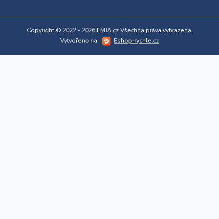
Upravit sběr cookies.
Copyright © 2022 - 2026 EMJA.cz Všechna práva vyhrazena.
Vytvořeno na
Eshop-rychle.cz