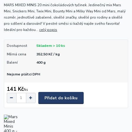
MARS MIXED MINIS 20 mini čokoládových tyčinek. Jedinečný mix Mars
Mini, Snickers Mini, Twix Mini, Bounty Mini a Milky Way Mini od Mars, malý
rozměr, jednotlivě zabalené, skvělé značky, skvělé pro rodiny a skvělé
pro sdílení a darování! V pestré směsi si každý najde svého favorita!
Ideální pro každou...
celý popis
Dostupnost
Skladem > 10 ks
Měrná cena
352,50 Kč / kg
Balení
400 g
Nejsme plátci DPH
141 Kč
/
ks
Přidat do košíku