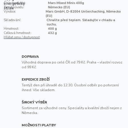
Číslo produktu:
Mars Mixed Minis 400g
Země původu:
Německo (EU)
Výrobce:
Mars GmbH, D-82004 Unterchaching, Německo
(EU)
Skladování:
Chraňte před teplem. Skladujte v chladu a
suchu.
Hmotnost:
400 g
Celková hmotnost:
432 g
Hlídat cenu / dostupnost
DOPRAVA
Výhodná doprava po celé ČR od 79 Kč. Praha – vlastní rozvoz
od 99 Kč.
EXPEDICE ZBOŽÍ
Tentýž den při úhradě do 12:30. Osobní odběr po potvrzení
ihned. Vše skladem.
ŠIROKÝ VÝBĚR
Sortiment za výhodné ceny. Speciality a kvalitní zboží nejen z
Německa.
MOŽNOSTI PLATBY