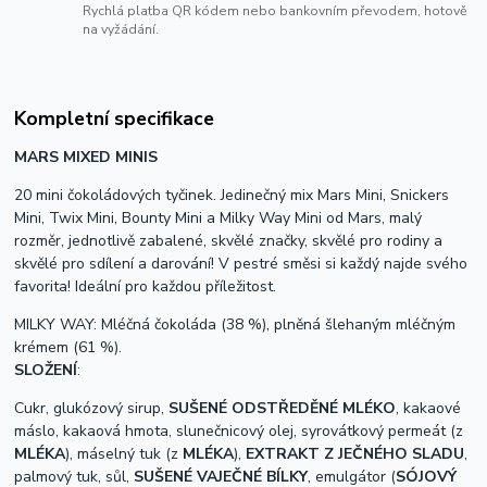
Rychlá platba QR kódem nebo bankovním převodem, hotově
na vyžádání.
Kompletní specifikace
MARS MIXED MINIS
20 mini čokoládových tyčinek. Jedinečný mix Mars Mini, Snickers
Mini, Twix Mini, Bounty Mini a Milky Way Mini od Mars, malý
rozměr, jednotlivě zabalené, skvělé značky, skvělé pro rodiny a
skvělé pro sdílení a darování! V pestré směsi si každý najde svého
favorita! Ideální pro každou příležitost.
MILKY WAY: Mléčná čokoláda (38 %), plněná šlehaným mléčným
krémem (61 %).
S
LOŽENÍ
:
Cukr, glukózový sirup,
SUŠENÉ ODSTŘEDĚNÉ MLÉKO
, kakaové
máslo, kakaová hmota, slunečnicový olej,
syrovátkový permeát (z
MLÉKA
),
máselný tuk (z
MLÉKA
),
EXTRAKT Z JEČNÉHO SLADU
,
palmový tuk, sůl,
SUŠENÉ VAJEČNÉ BÍLKY
, emulgátor (
SÓJOVÝ