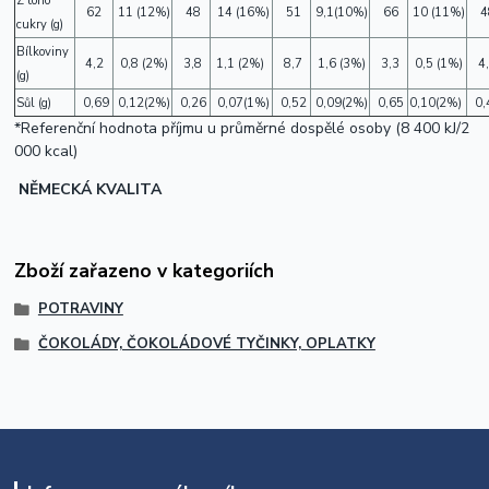
Z toho
62
11
(12%)
48
14
(16%)
51
9,1
(10%)
66
10
(11%)
4
cukry (g)
Bílkoviny
4,2
0,8
(2%)
3,8
1,1
(2%)
8,7
1,6
(3%)
3,3
0,5
(1%)
4
(g)
Sůl (g)
0,69
0,12
(2%)
0,26
0,07
(1%)
0,52
0,09
(2%)
0,65
0,10
(2%)
0,
*Referenční hodnota příjmu u průměrné dospělé osoby (8 400 kJ/2
000 kcal)
NĚMECKÁ KVALITA
Zboží zařazeno v kategoriích
POTRAVINY
ČOKOLÁDY, ČOKOLÁDOVÉ TYČINKY, OPLATKY