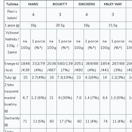
Tyčinka
MARS
BOUNTY
SNICKERS
MILKY WAY
Porcí v
4
3
4
3
balení
1 porce (g)
18g
28,5g
18g
15,5g
Výživové
hodnoty /
na
1 porce
na
1 porce
na
1 porce
na
1 porce
n
100g, /
100g
(%*)
100g
(%*)
100g
(%*)
100g
(%*)
10
1porce
1846
332/79
2036
580/139
2051
369/88
1854
287/68
20
Energie kJ
/439
(4%)
/487
(7%)
/490
(4%)
/441
(3%)
/4
/ kcal
15
2,7(4%)
(10%)
(6%)
(3%)
Tuky (g)
26
7,3
23
4,2
14
2,2
2
Z toho
nasycené
6,7
1,2 (6%)
(30%)
(7%)
(5%)
mastné
21
6
7,6
1,4
6,4
1,0
1
kyseliny
(g)
Sacharidy
71
13
(5%)
60
17
(7%)
60
11
(4%)
74
11
(4%)
6
(g)