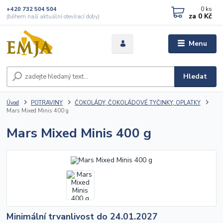
0
ks
+420 732 504 504
za
0 Kč
(během naší aktuální otevírací doby)
Menu
Hledat
Úvod
POTRAVINY
ČOKOLÁDY, ČOKOLÁDOVÉ TYČINKY, OPLATKY
Mars Mixed Minis 400 g
Mars Mixed Minis 400 g
Minimální trvanlivost do 24.01.2027