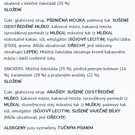
obalená v mléčné čokoládě (35 %).
SLOŽENÍ
:
Cukr, glukózový sirup,
PŠENIČNÁ MOUKA
, palmový tuk,
SUŠENÉ
ODSTŘEDĚNÉ MLÉKO
, kakaové máslo, kakaová hmota,
syrovátkový permeát (z
MLÉKA
),
máselný tuk (z
MLÉKA
),
nízkotučné kakao, sůl, emulgátor (
SÓJOVÝ LECITIN
), kypřící látka
(E500), aroma. (Může obsahovat:
OŘECHY
,
jiné obiloviny
obsahující
LEPEK
).
Mléčná čokoláda obsahuje kromě kakaového
másla i další rostlinné tuky.
SNICKERS: Mléčná čokoláda (35 %), plněná jemným krémem (14
%), karamelem (28 %) a praženými arašídy (22 %).
SLOŽENÍ
:
Cukr, glukózový sirup,
ARAŠÍDY
,
SUŠENÉ ODSTŘEDĚNÉ
MLÉKO
, kakaové máslo, kakaová hmota,
syrovátkový permeát (z
MLÉKA
),
slunečnicový olej, máselný tuk (z
MLÉKA
), palmový tuk,
sůl, emulgátor (
SÓJOVÝ LECITIN
),
SUŠENÉ VAJEČNÉ BÍLKY
.
(Může obsahovat: jiné
OŘECHY
).
ALERGENY
jsou vyznačeny
TUČNÝM PÍSMEM