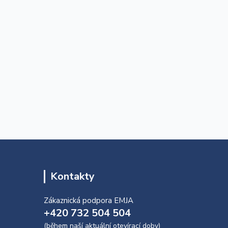
Kontakty
Zákaznická podpora EMJA
+420 732 504 504
(během naší aktuální otevírací doby)