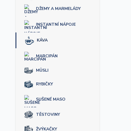
DŽEMY A MARMELÁDY
INSTANTNÍ NÁPOJE
KÁVA
MARCIPÁN
MÜSLI
RYBIČKY
SUŠENÉ MASO
TĚSTOVINY
ŽVÝKAČKY