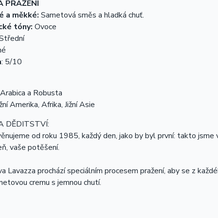
A PRAŽENÍ
é a měkké:
Sametová směs a hladká chuť.
cké tóny:
Ovoce
 Střední
né
a
: 5/10
Arabica a Robusta
ižní Amerika, Afrika, Jižní Asie
 DĚDITSTVÍ:
ěnujeme od roku 1985, každý den, jako by byl první: takto jsme 
ň, vaše potěšení.
a Lavazza prochází speciálním procesem pražení, aby se z každ
metovou cremu s jemnou chutí.