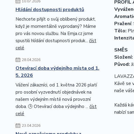
10.07.2026
PROFIL 
Vyvážen
Hlídání dostupnosti produktů
Aromati
Nechcete přijít o svůj oblíbený produkt,
Pražení
:
když je momentálně vyprodaný? Máme
Tělo:
Pl
pro vás novou službu. Na Emja.cz jsme
Intenzit
spustili hlídání dostupnosti produk...
číst
celé
SMĚS
Složení:
28.04.2026
Původ:
J
Otevírací doba výdejního místa od 1.
5. 2026
LAVAZZA
Kávě se v
Vážení zákazníci, od 1. května 2026 platí
naše váše
pro osobní vyzvednutí objednávek na
našem výdejním místě nová provozní
Každá káv
doba. 🕒 Otevírací doba výdejního ...
číst
nabízí sa
celé
23.04.2026
Nově označujeme produkty z