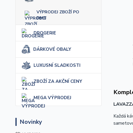
VÝPRODEJ ZBOŽÍ PO
DMT
DROGERIE
DÁRKOVÉ OBALY
LUXUSNÍ SLADKOSTI
ZBOŽÍ ZA AKČNÍ CENY
Komple
MEGA VÝPRODEJ
LAVAZZ
Každá káv
Novinky
sametovo