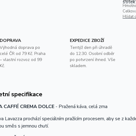
Skladov
Hmotno
Celkov
Hlídat 
DOPRAVA
EXPEDICE ZBOŽÍ
Výhodná doprava po
Tentýž den při úhradě
celé ČR od 79 Kč. Praha
do 12:30. Osobní odběr
– vlastní rozvoz od 99
po potvrzení ihned. Vše
Kč.
skladem.
tní specifikace
A CAFFÉ CREMA DOLCE
- Pražená káva, celá zrna
a Lavazza prochází speciálním pražícím procesem, aby se z každéh
u směs s jemnou chutí.