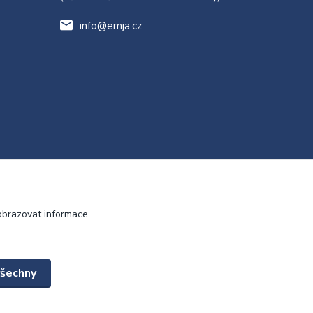
info@emja.cz
obrazovat informace
všechny
Vytvořeno na
Eshop-rychle.cz