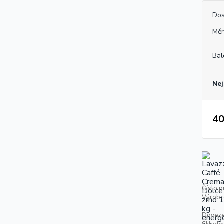
Dos
Měr
Bal
Nej
40
Číslo p
Výrobc
Doveze