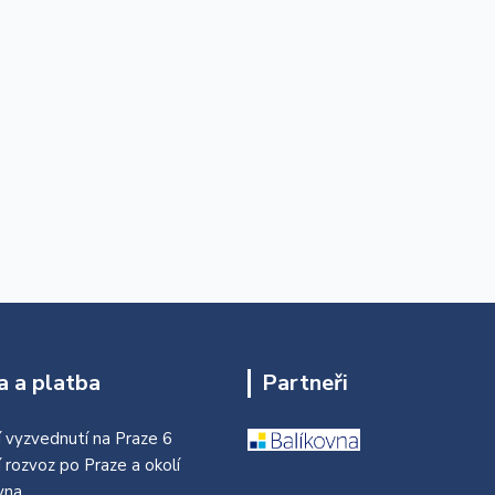
 a platba
Partneři
 vyzvednutí na Praze 6
í rozvoz po Praze a okolí
vna