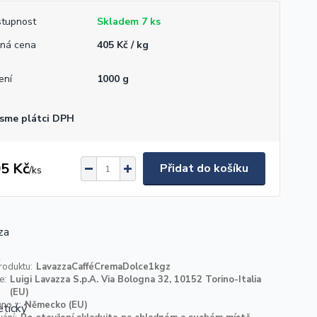
tupnost
Skladem 7 ks
ná cena
405 Kč / kg
ení
1000 g
sme plátci DPH
5 Kč
Přidat do košíku
/
ks
roduktu:
LavazzaCafféCremaDolce1kgz
e:
Luigi Lavazza S.p.A. Via Bologna 32, 10152 Torino-Italia
(EU)
no z:
Německo (EU)