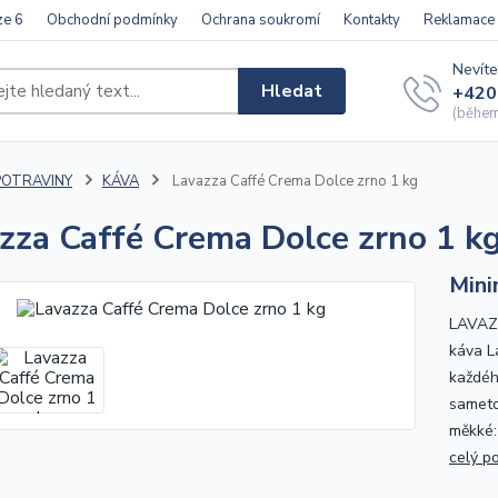
ze 6
Obchodní podmínky
Ochrana soukromí
Kontakty
Reklamace
Nevíte
Hledat
+420
(během 
POTRAVINY
KÁVA
Lavazza Caffé Crema Dolce zrno 1 kg
zza Caffé Crema Dolce zrno 1 k
Mini
LAVAZZ
káva L
každého
sameto
měkké:
celý p