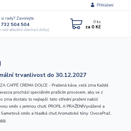
Přihlášení
 si rady? Zavolejte.
0
ks
 732 504 504
za
0 Kč
naší aktuální otevírací doby)
g
mální trvanlivost do 30.12.2027
A CAFFÉ CREMA DOLCE - Pražená káva, celá zrna Každá
avazza prochází speciálním pražícím procesem, aby se z
 zrna dostalo to nejlepší: tato střední pražení nabízí
vou směs s jemnou chutí. PROFIL A PRAŽENÍVyvážené a
 Sametová směs a hladká chuť.Aromatické tóny: OvocePraž...
opis