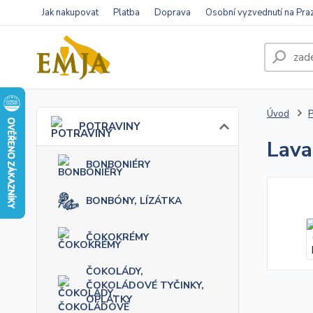
Jak nakupovat
Platba
Doprava
Osobní vyzvednutí na Pra
Úvod
POTRAVINY
Lava
BONBONIÉRY
BONBÓNY, LÍZÁTKA
ČOKOKRÉMY
ČOKOLÁDY,
ČOKOLÁDOVÉ TYČINKY,
OPLATKY