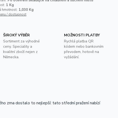
ání:
Po otevření skladujte na chladném a suchém místě
st:
1 Kg
á hmotnost:
1,030 Kg
cenu / dostupnost
ŠIROKÝ VÝBĚR
MOŽNOSTI PLATBY
Sortiment za výhodné
Rychlá platba QR
ceny. Speciality a
kódem nebo bankovním
kvalitní zboží nejen z
převodem, hotově na
Německa.
vyžádání.
o zrna dostalo to nejlepší: tato střední pražení nabízí