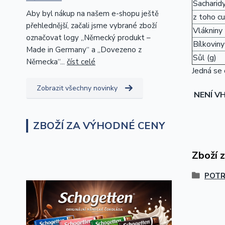
Sacharidy
Aby byl nákup na našem e-shopu ještě
z toho cu
přehlednější, začali jsme vybrané zboží
Vlákniny 
označovat logy „Německý produkt –
Bílkoviny
Made in Germany“ a „Dovezeno z
Sůl (g)
Německa“...
číst celé
Jedná se 
Zobrazit všechny novinky
N
ENÍ 
ZBOŽÍ ZA VÝHODNÉ CENY
Zboží 
POTR