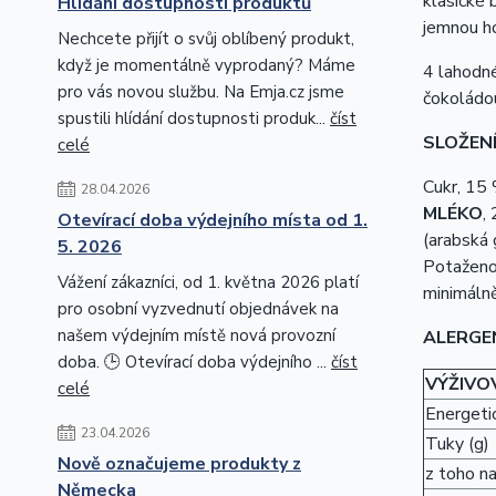
klasické 
Hlídání dostupnosti produktů
jemnou ho
Nechcete přijít o svůj oblíbený produkt,
když je momentálně vyprodaný? Máme
4 lahodné
pro vás novou službu. Na Emja.cz jsme
čokoládou
spustili hlídání dostupnosti produk...
číst
SLOŽEN
celé
Cukr, 15
28.04.2026
MLÉKO
,
Otevírací doba výdejního místa od 1.
(arabská
5. 2026
Potažen
Vážení zákazníci, od 1. května 2026 platí
minimáln
pro osobní vyzvednutí objednávek na
našem výdejním místě nová provozní
ALERGE
doba. 🕒 Otevírací doba výdejního ...
číst
VÝŽIVO
celé
Energetic
23.04.2026
Tuky (g)
Nově označujeme produkty z
z toho n
Německa