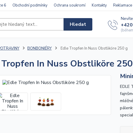
ze 6
Obchodní podmínky
Ochrana soukromí
Kontakty
Reklamace
Nevíte
Hledat
+420
(během 
POTRAVINY
BONBONIÉRY
Edle Tropfen In Nuss Obstliköre 250 g
 Tropfen In Nuss Obstliköre 250
Mini
EDLE T
fajnšm
mléčné
pálenk
special