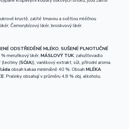
osypané křupavými kousky lískových oříšků, jsou zalité
 cukrové krustě, zalité tmavou a světlou mléčnou
kér, Černorybízový likér, broskvový likér.
ENÉ ODSTŘEDĚNÉ MLÉKO
,
SUŠENÉ PLNOTUČNÉ
2 % meruňkový likér,
MÁSLOVÝ TUK
, zahušťovadlo
(lecitiny (
SÓJA
)), vanilkový extrakt, sůl, přírodní aroma.
oláda
obsah kakaa minimálně 40 %. Obsah
MLÉKA
CE
. Pralinky obsahují v průměru 4,8 % obj. alkoholu.