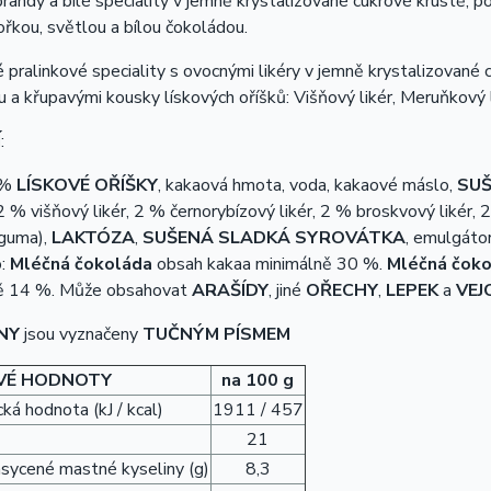
brandy a bílé speciality v jemně krystalizované cukrové krustě, p
řkou, světlou a bílou čokoládou.
 pralinkové speciality s ovocnými likéry v jemně krystalizované
 a křupavými kousky lískových oříšků: Višňový likér, Meruňkový li
Í
:
 %
LÍSKOVÉ OŘÍŠKY
, kakaová hmota, voda, kakaové máslo,
SUŠ
 2 % višňový likér, 2 % černorybízový likér, 2 % broskvový likér
, 
 guma),
LAKTÓZA
,
SUŠENÁ SLADKÁ SYROVÁTKA
, emulgátor 
o:
Mléčná čokoláda
obsah kakaa minimálně 30 %.
Mléčná čok
ě 14 %. Může obsahovat
ARAŠÍDY
, jiné
OŘECHY
,
LEPEK
a
VEJ
NY
jsou vyznačeny
TUČNÝM PÍSMEM
VÉ HODNOTY
na 100 g
ká hodnota (kJ / kcal)
1911 / 457
21
asycené mastné kyseliny (g)
8,3