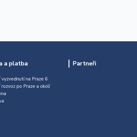
 a platba
Partneři
 vyzvednutí na Praze 6
í rozvoz po Praze a okolí
vna
va