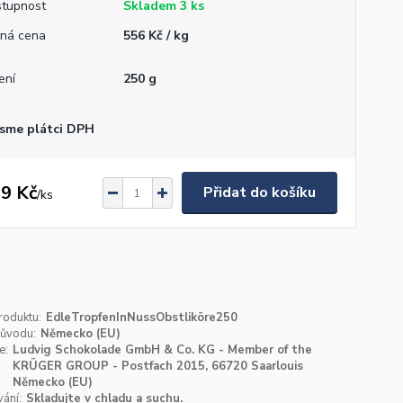
tupnost
Skladem 3 ks
ná cena
556 Kč / kg
ení
250 g
sme plátci DPH
9 Kč
Přidat do košíku
/
ks
roduktu:
EdleTropfenInNussObstliköre250
ůvodu:
Německo (EU)
e:
Ludvig Schokolade GmbH & Co. KG - Member of the
KRÜGER GROUP - Postfach 2015, 66720 Saarlouis
Německo (EU)
ání:
Skladujte v chladu a suchu.