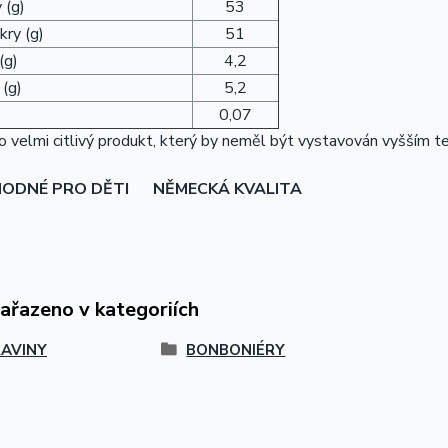
 (g)
53
kry (g)
51
(g)
4,2
 (g)
5,2
0,07
o velmi citlivý produkt, který by neměl být vystavován vyšším t
VHODNÉ PRO DĚTI
NĚMECKÁ KVALITA
zařazeno v kategoriích
AVINY
BONBONIÉRY