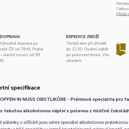
Hmotno
Celkov
Hlídat 
DOPRAVA
EXPEDICE ZBOŽÍ
Výhodná doprava po
Tentýž den při úhradě
celé ČR od 79 Kč. Praha
do 12:30. Osobní odběr
– vlastní rozvoz od 99
po potvrzení ihned. Vše
Kč.
skladem.
tní specifikace
OPFEN IN NUSS OBSTLIKÖRE - Prémiová specialita pro fa
 s tekutou alkoholovou náplní s polevou z mléčné čokolády
é pálenky v oříšcích jsou velmi speciální alkoholovou pralinkovou 