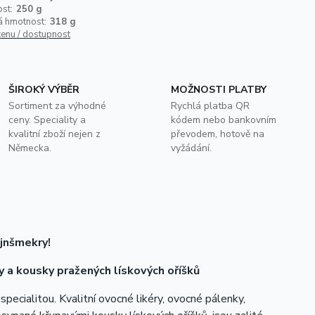
st:
250 g
á hmotnost:
318 g
cenu / dostupnost
ŠIROKÝ VÝBĚR
MOŽNOSTI PLATBY
Sortiment za výhodné
Rychlá platba QR
ceny. Speciality a
kódem nebo bankovním
kvalitní zboží nejen z
převodem, hotově na
Německa.
vyžádání.
jnšmekry!
 a kousky pražených lískových oříšků
specialitou. Kvalitní ovocné likéry, ovocné pálenky,