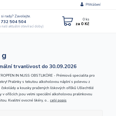
Přihlášení
 si rady? Zavolejte.
0
ks
 732 504 504
za
0 Kč
naší aktuální otevírací doby)
 g
mální trvanlivost do 30.09.2026
ROPFEN IN NUSS OBSTLIKÖRE - Prémiová specialita pro
ekry! Pralinky s tekutou alkoholovou náplní s polevou z
 čokolády a kousky pražených lískových oříšků Ušlechtilé
y v oříšcích jsou velmi speciální alkoholovou pralinkovou
itou. Kvalitní ovocné likéry, o...
celý popis