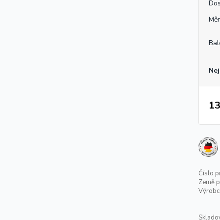
Dos
Měr
Bal
Nej
13
Číslo p
Země p
Výrobc
Skladov