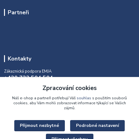
Partneři
Kontakty
Zákaznická podpora EMJA
+420 732 504 504
(během naší aktuální otevírací doby)
Zpracování cookies
info@emja.cz
Náš e-shop a partneři potřebují Váš
souhlas
s použitím souborů
cookies, aby Vám mohli zobrazovat informace týkající se Vašich
zájmů.
Přijmout nezbytné
Podrobné nastavení
Upravit sběr cookies.