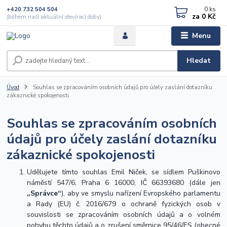
0
ks
+420 732 504 504
za
0 Kč
(během naší aktuální otevírací doby)
Menu
Hledat
Úvod
Souhlas se zpracováním osobních údajů pro účely zaslání dotazníku
zákaznické spokojenosti
Souhlas se zpracováním osobních
údajů pro účely zaslání dotazníku
zákaznické spokojenosti
Udělujete tímto souhlas Emil Niček, se sídlem Puškinovo
náměstí 547/6, Praha 6 16000, IČ 66393680 (dále jen
„Správce“
), aby ve smyslu nařízení Evropského parlamentu
a Rady (EU) č. 2016/679 o ochraně fyzických osob v
souvislosti se zpracováním osobních údajů a o volném
pohybu těchto údajů a o zrušení směrnice 95/46/ES (obecné