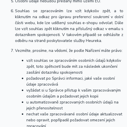
Osobní údaje nebudou předány mimo území EU.
Souhlas se zpracováním lze vzít kdykoliv zpět, a to
kliknutím na odkaz pro úpravu preferencí soukromí v dolní
části webu, kde lze udělený souhlas e-shopu odvolat. Dále
lze vzít souhlas zpět kliknutím na příslušný odkaz v emailu s
dotazníkem spokojenosti. V takovém případě se odhlásíte z
odběru na straně poskytovatele služby Heureka.
Vezměte, prosíme, na vědomí, že podle Nařízení máte právo:
vzít souhlas se zpracováním osobních údajů kdykoliv
zpět, toto zpětvzetí bude mít za následek ukončení
zasílání dotazníku spokojenosti
požadovat po Správci informaci, jaké vaše osobní
údaje zpracovává
vyžádat si u Správce přístup k vašim zpracovávaným
osobním údajům a požadovat jejich kopii
u automatizovaně zpracovaných osobních údajů na
jejich přenositelnost
nechat vaše zpracovávané osobní údaje aktualizovat
nebo opravit, popřípadě požadovat omezení jejich
zpracování