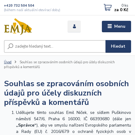
0
ks
+420 732 504 504
za
0 Kč
(během naší aktuální otevírací doby)
Menu
Hledat
Úvod
Souhlas se zpracováním osobních údajů pro účely diskuzních
příspěvků a komentářů
Souhlas se zpracováním osobních
údajů pro účely diskuzních
příspěvků a komentářů
Udělujete tímto souhlas Emil Niček, se sídlem Puškinovo
náměstí 547/6, Praha 6 16000, IČ 66393680 (dále jen
„Správce“
), aby ve smyslu nařízení Evropského parlamentu
a Rady (EU) č. 2016/679 o ochraně fyzických osob v