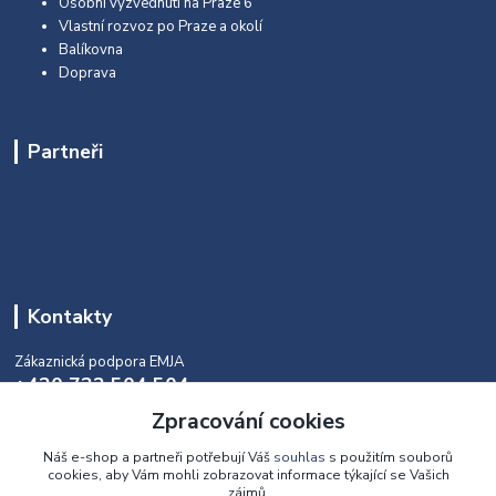
Osobní vyzvednutí na Praze 6
Vlastní rozvoz po Praze a okolí
Balíkovna
Doprava
Partneři
Kontakty
Zákaznická podpora EMJA
+420 732 504 504
(během naší aktuální otevírací doby)
Zpracování cookies
info@emja.cz
Náš e-shop a partneři potřebují Váš
souhlas
s použitím souborů
cookies, aby Vám mohli zobrazovat informace týkající se Vašich
zájmů.